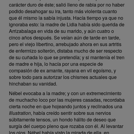
carácter duro de éste; salió lleno de rabia por no haber
podido desahogar su ira, tanto más violenta cuanto
que él mismo la sabía injusta. Hacía tiempo ya que no
ignoraba esto: la madre de Lidia había sido querida de
Arrizabalaga en vida de su marido, y aún cuatro o
cinco años después. Se veían aún de tarde en tarde,
pero el viejo libertino, arrebujado ahora en sus artritis
de enfermizo solterón, distaba mucho de ser respecto
de su cuñada lo que se pretendía; y si mantenía el tren
de madre e hija, lo hacía por una especie de
compasión de ex amante, rayana en vil egoísmo, y
sobre todo para autorizar los chismes actuales que
hinchaban su vanidad.
Nébel evocaba a la madre; y con un extremecimiento
de muchacho loco por las mujeres casadas, recordaba
cierta noche en que hojeando juntos y reclinados una
Illustration
, había creído sentir sobre sus nervios
súbitamente tensos, un hondo hálito de deseo que
surgía del cuerpo pleno que rozaba con él. Al levantar
los ojos, Nébel había visto la mirada de ella, en