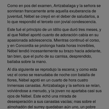
Como en pos del examen, Arrizabalaga y la señora se
sonrieran francamente ante aquella exuberancia de
juventud, Nébel se creyó en el deber de saludarlos, a
lo que respondió el terceto con jovial condescencia.
Este fué el principio de un idilio que duró tres meses, y
al que Nébel aportó cuanto de adoración cabía en su
apasionada adolescencia. Mientras continuó el corso,
y en Concordia se prolonga hasta horas increíbles,
Nébel tendió incesantemente su brazo hacia adelante,
tan bien, que el puño de su camisa, desprendido,
bailaba sobre la mano.
Al día siguiente se reprodujo la escena; y como esta
vez el corso se reanudaba de noche con batalla de
flores, Nébel agotó en un cuarto de hora cuatro
inmensas canastas. Arrizabalaga y la señora se reían,
volviéndose a menudo, y la joven no apartaba casi sus
ojos de Nébel. Este echó una mirada de
desesperación a sus canastas vacías; mas sobre el
almohadón del surrey quedaban aún uno, un pobre