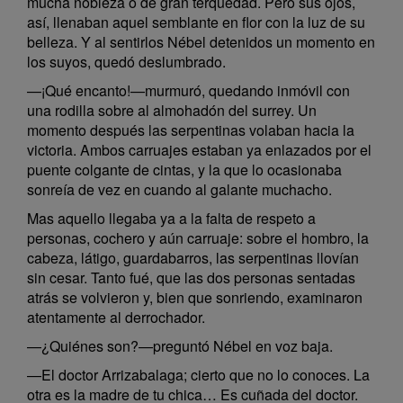
mucha nobleza o de gran terquedad. Pero sus ojos,
así, llenaban aquel semblante en flor con la luz de su
belleza. Y al sentirlos Nébel detenidos un momento en
los suyos, quedó deslumbrado.
—¡Qué encanto!—murmuró, quedando inmóvil con
una rodilla sobre al almohadón del surrey. Un
momento después las serpentinas volaban hacia la
victoria. Ambos carruajes estaban ya enlazados por el
puente colgante de cintas, y la que lo ocasionaba
sonreía de vez en cuando al galante muchacho.
Mas aquello llegaba ya a la falta de respeto a
personas, cochero y aún carruaje: sobre el hombro, la
cabeza, látigo, guardabarros, las serpentinas llovían
sin cesar. Tanto fué, que las dos personas sentadas
atrás se volvieron y, bien que sonriendo, examinaron
atentamente al derrochador.
—¿Quiénes son?—preguntó Nébel en voz baja.
—El doctor Arrizabalaga; cierto que no lo conoces. La
otra es la madre de tu chica… Es cuñada del doctor.