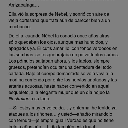
Arrizabalaga…
Ella vió la sorpresa de Nébel, y sonrió con aire de
vieja cortesana que trata aún de parecer bien a un
muchacho.
De ella, cuando Nébel la conoció once años atrás,
sólo quedaban los ojos, aunque más hundidos, y
apagados ya. El cutis amarillo, con tonos verdosos en
las sombras, se resquebrajaba en polvorientos surcos.
Los pómulos saltaban ahora, y los labios, siempre
gruesos, pretendían ocultar una dentadura del todo
cariada. Bajo el cuerpo demacrado se veía viva a la
morfina corriendo por entre los nervios agotados y las
arterias acuosas, hasta haber convertido en aquel
esqueleto, a la elegante mujer que un día hojeó la
Illustration
a su lado.
—Sí, estoy muy envejecida… y enferma; he tenido ya
ataques a los riñones… y usted—añadió mirándolo
con ternura—¡siempre igual! Verdad es que no tiene
treinta años aún… Lidia también está igual.