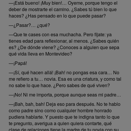
—¡Está bueno! ¡Muy bien!… Oyeme, porque tengo el
deber de mostrarte el camino. ¿Sabes tú bien lo que
haces? ¿Has pensado en lo que puede pasar?
—¿Pasar?… ¿qué?
—Que te cases con esa muchacha. Pero fíjate: ya
tienes edad para reflexionar, al menos. ¿Sabes quién
es? ¿De dónde viene? ¿Conoces a alguien que sepa
qué vida lleva en Montevideo?
—¡Papá!
—¡Sí, qué hacen allá! ¡Bah! no pongas esa cara… No
me refiero a tu… novia. Esa es una criatura, y como tal
no sabe lo que hace. ¿Pero sabes de qué viven?
—¡No! Ni me importa, porque aunque seas mi padre…
—¡Bah, bah, bah! Deja eso para después. No te hablo
como padre sino como cualquier hombre honrado
pudiera hablarte. Y puesto que te indigna tanto lo que
te pregunto, averigua a quien quiera contarte, qué
clase de relaciones tiene la madre de tu novia con su