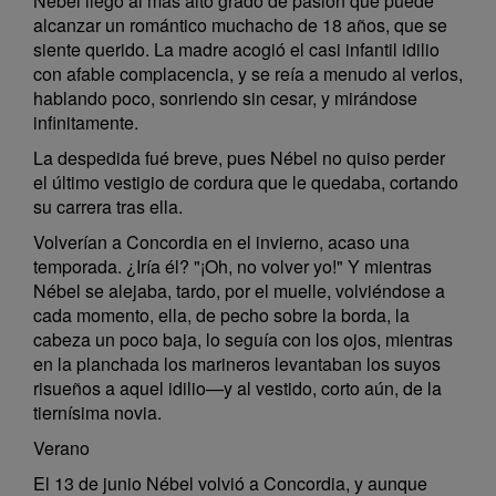
Nébel llegó al más alto grado de pasión que puede
alcanzar un romántico muchacho de 18 años, que se
siente querido. La madre acogió el casi infantil idilio
con afable complacencia, y se reía a menudo al verlos,
hablando poco, sonriendo sin cesar, y mirándose
infinitamente.
La despedida fué breve, pues Nébel no quiso perder
el último vestigio de cordura que le quedaba, cortando
su carrera tras ella.
Volverían a Concordia en el invierno, acaso una
temporada. ¿Iría él? "¡Oh, no volver yo!" Y mientras
Nébel se alejaba, tardo, por el muelle, volviéndose a
cada momento, ella, de pecho sobre la borda, la
cabeza un poco baja, lo seguía con los ojos, mientras
en la planchada los marineros levantaban los suyos
risueños a aquel idilio—y al vestido, corto aún, de la
tiernísima novia.
Verano
El 13 de junio Nébel volvió a Concordia, y aunque