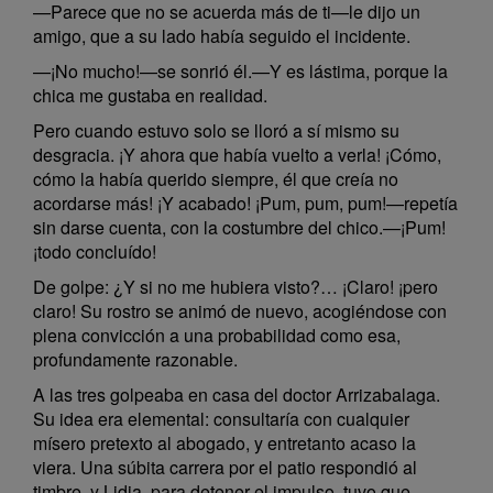
—Parece que no se acuerda más de ti—le dijo un
amigo, que a su lado había seguido el incidente.
—¡No mucho!—se sonrió él.—Y es lástima, porque la
chica me gustaba en realidad.
Pero cuando estuvo solo se lloró a sí mismo su
desgracia. ¡Y ahora que había vuelto a verla! ¡Cómo,
cómo la había querido siempre, él que creía no
acordarse más! ¡Y acabado! ¡Pum, pum, pum!—repetía
sin darse cuenta, con la costumbre del chico.—¡Pum!
¡todo concluído!
De golpe: ¿Y si no me hubiera visto?… ¡Claro! ¡pero
claro! Su rostro se animó de nuevo, acogiéndose con
plena convicción a una probabilidad como esa,
profundamente razonable.
A las tres golpeaba en casa del doctor Arrizabalaga.
Su idea era elemental: consultaría con cualquier
mísero pretexto al abogado, y entretanto acaso la
viera. Una súbita carrera por el patio respondió al
timbre, y Lidia, para detener el impulso, tuvo que