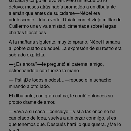
su casa y cargó el revólver. Pero un recuerdo lo
detuvo: meses atrás había prometido a un dibujante
alemán que antes de suicidarse—Nébel era
adolescente—iría a verlo. Uníalo con el viejo militar de
Guillermo una viva amistad, cimentada sobre largas
charlas filosóficas.
A la mañana siguiente, muy temprano, Nébel llamaba
al pobre cuarto de aquél. La expresión de su rostro era
sobrado explícita.
—¿Es ahora?—le preguntó el paternal amigo,
estrechándole con fuerza la mano.
—¡Pst! ¡De todos modos!…—repuso el muchacho,
mirando a otro lado.
El dibujante, con gran calma, le contó entonces su
propio drama de amor.
—Vaya a su casa—concluyó—y si a las once no ha
cambiado de idea, vuelva a almorzar conmigo, si es
que tenemos qué. Después hará lo que quiera. ¿Me lo
jura?