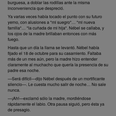
burguesa, a doblar las rodillas ante la misma
inconveniencia que despreció.
Ya varias veces había tocado el punto con su futuro
yerno, con alusiones a "mi suegro"… "mi nueva
familia"… "la cuñada de mi hija". Nébel se callaba, y
los ojos de la madre brillaban entonces con más
fuego.
Hasta que un día la llama se levantó. Nébel había
fijado el 18 de octubre para su casamiento. Faltaba
más de un mes aún, pero la madre hizo entender
claramente al muchacho que quería la presencia de su
padre esa noche.
—Será difícil—dijo Nébel después de un mortificante
silencio—. Le cuesta mucho salir de noche… No sale
nunca.
—¡Ah!—exclamó sólo la madre, mordiéndose
rápidamente el labio. Otra pausa siguió, pero ésta ya
de presagio.