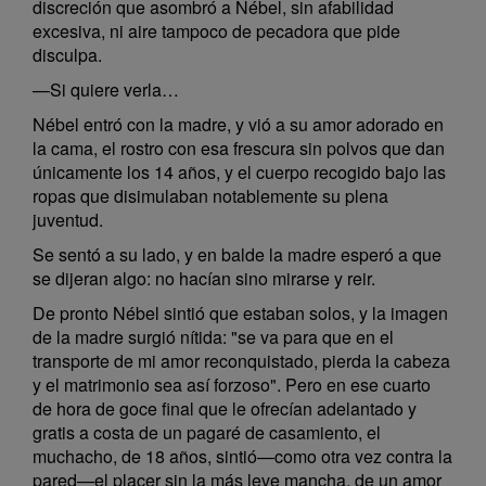
discreción que asombró a Nébel, sin afabilidad
excesiva, ni aire tampoco de pecadora que pide
disculpa.
—Si quiere verla…
Nébel entró con la madre, y vió a su amor adorado en
la cama, el rostro con esa frescura sin polvos que dan
únicamente los 14 años, y el cuerpo recogido bajo las
ropas que disimulaban notablemente su plena
juventud.
Se sentó a su lado, y en balde la madre esperó a que
se dijeran algo: no hacían sino mirarse y reir.
De pronto Nébel sintió que estaban solos, y la imagen
de la madre surgió nítida: "se va para que en el
transporte de mi amor reconquistado, pierda la cabeza
y el matrimonio sea así forzoso". Pero en ese cuarto
de hora de goce final que le ofrecían adelantado y
gratis a costa de un pagaré de casamiento, el
muchacho, de 18 años, sintió—como otra vez contra la
pared—el placer sin la más leve mancha, de un amor