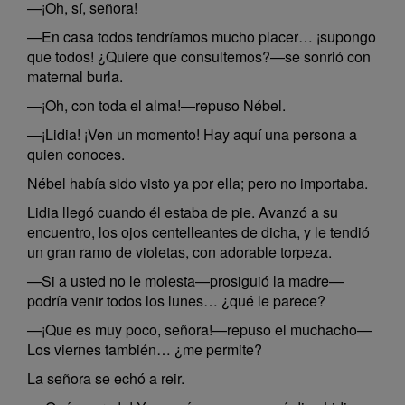
—¡Oh, sí, señora!
—En casa todos tendríamos mucho placer… ¡supongo
que todos! ¿Quiere que consultemos?—se sonrió con
maternal burla.
—¡Oh, con toda el alma!—repuso Nébel.
—¡Lidia! ¡Ven un momento! Hay aquí una persona a
quien conoces.
Nébel había sido visto ya por ella; pero no importaba.
Lidia llegó cuando él estaba de pie. Avanzó a su
encuentro, los ojos centelleantes de dicha, y le tendió
un gran ramo de violetas, con adorable torpeza.
—Si a usted no le molesta—prosiguió la madre—
podría venir todos los lunes… ¿qué le parece?
—¡Que es muy poco, señora!—repuso el muchacho—
Los viernes también… ¿me permite?
La señora se echó a reir.