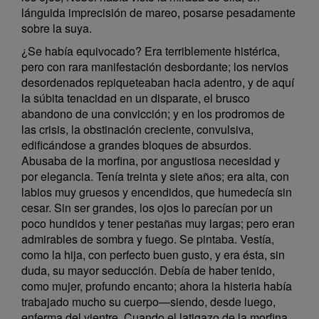
lánguida imprecisión de mareo, posarse pesadamente
sobre la suya.
¿Se había equivocado? Era terriblemente histérica,
pero con rara manifestación desbordante; los nervios
desordenados repiqueteaban hacia adentro, y de aquí
la súbita tenacidad en un disparate, el brusco
abandono de una convicción; y en los prodromos de
las crisis, la obstinación creciente, convulsiva,
edificándose a grandes bloques de absurdos.
Abusaba de la morfina, por angustiosa necesidad y
por elegancia. Tenía treinta y siete años; era alta, con
labios muy gruesos y encendidos, que humedecía sin
cesar. Sin ser grandes, los ojos lo parecían por un
poco hundidos y tener pestañas muy largas; pero eran
admirables de sombra y fuego. Se pintaba. Vestía,
como la hija, con perfecto buen gusto, y era ésta, sin
duda, su mayor seducción. Debía de haber tenido,
como mujer, profundo encanto; ahora la histeria había
trabajado mucho su cuerpo—siendo, desde luego,
enferma del vientre. Cuando el latigazo de la morfina