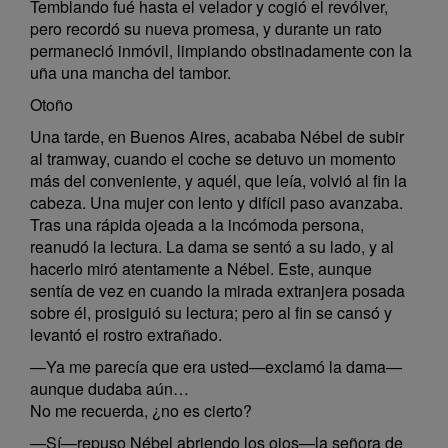
Temblando fué hasta el velador y cogió el revólver,
pero recordó su nueva promesa, y durante un rato
permaneció inmóvil, limpiando obstinadamente con la
uña una mancha del tambor.
Otoño
Una tarde, en Buenos Aires, acababa Nébel de subir
al tramway, cuando el coche se detuvo un momento
más del conveniente, y aquél, que leía, volvió al fin la
cabeza. Una mujer con lento y difícil paso avanzaba.
Tras una rápida ojeada a la incómoda persona,
reanudó la lectura. La dama se sentó a su lado, y al
hacerlo miró atentamente a Nébel. Este, aunque
sentía de vez en cuando la mirada extranjera posada
sobre él, prosiguió su lectura; pero al fin se cansó y
levantó el rostro extrañado.
—Ya me parecía que era usted—exclamó la dama—
aunque dudaba aún…
No me recuerda, ¿no es cierto?
—Sí—repuso Nébel abriendo los ojos—la señora de