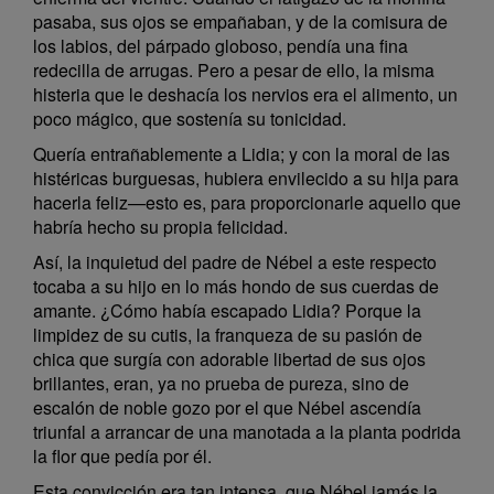
pasaba, sus ojos se empañaban, y de la comisura de
los labios, del párpado globoso, pendía una fina
redecilla de arrugas. Pero a pesar de ello, la misma
histeria que le deshacía los nervios era el alimento, un
poco mágico, que sostenía su tonicidad.
Quería entrañablemente a Lidia; y con la moral de las
histéricas burguesas, hubiera envilecido a su hija para
hacerla feliz—esto es, para proporcionarle aquello que
habría hecho su propia felicidad.
Así, la inquietud del padre de Nébel a este respecto
tocaba a su hijo en lo más hondo de sus cuerdas de
amante. ¿Cómo había escapado Lidia? Porque la
limpidez de su cutis, la franqueza de su pasión de
chica que surgía con adorable libertad de sus ojos
brillantes, eran, ya no prueba de pureza, sino de
escalón de noble gozo por el que Nébel ascendía
triunfal a arrancar de una manotada a la planta podrida
la flor que pedía por él.
Esta convicción era tan intensa, que Nébel jamás la