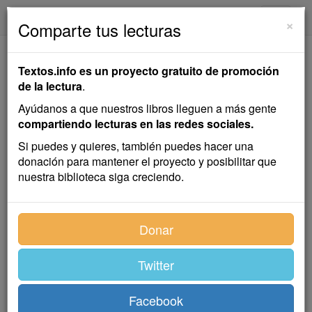
textos.info
Navega
×
Comparte tus lecturas
Una Estación de Amor
Textos.info es un proyecto gratuito de promoción
de la lectura
.
Horacio Quiroga
Ayúdanos a que nuestros libros lleguen a más gente
compartiendo lecturas en las redes sociales.
Cuento
Si puedes y quieres, también puedes hacer una
donación para mantener el proyecto y posibilitar que
nuestra biblioteca siga creciendo.
Índice
Donar
Twitter
I
Facebook
Primavera