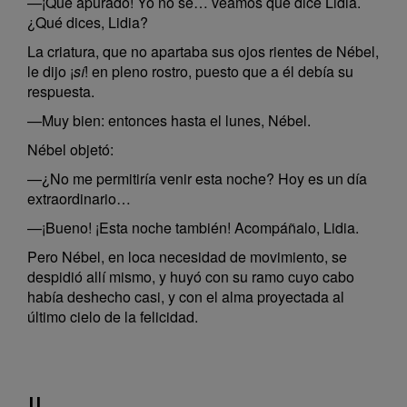
—¡Qué apurado! Yo no sé… veamos qué dice Lidia.
¿Qué dices, Lidia?
La criatura, que no apartaba sus ojos rientes de Nébel,
le dijo ¡
sí
! en pleno rostro, puesto que a él debía su
respuesta.
—Muy bien: entonces hasta el lunes, Nébel.
Nébel objetó:
—¿No me permitiría venir esta noche? Hoy es un día
extraordinario…
—¡Bueno! ¡Esta noche también! Acompáñalo, Lidia.
Pero Nébel, en loca necesidad de movimiento, se
despidió allí mismo, y huyó con su ramo cuyo cabo
había deshecho casi, y con el alma proyectada al
último cielo de la felicidad.
II