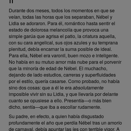
Durante dos meses, todos los momentos en que se
veían, todas las horas que los separaban, Nébel y
Lidia se adoraron. Para él, romántico hasta sentir el
estado de dolorosa melancolía que provoca una
simple garúa que agrisa el patio, la criatura aquella,
con su cara angelical, sus ojos azules y su temprana
plenitud, debía encarnar la suma posible de ideal.
Para ella, Nébel era varonil, buen mozo e inteligente.
No había en su mutuo amor más nube para el porvenir
que la minoría de edad de Nébel. El muchacho,
dejando de lado estudios, carreras y superfluidades
por el estilo, quería casarse. Como probado, no había
sino dos cosas: que a él le era
absolutamente
imposible vivir sin su Lidia, y que llevaría por delante
cuanto se opusiese a ello. Presentía—o más bien
dicho, sentía—que iba a escollar rudamente.
Su padre, en efecto, a quien había disgustado
profundamente el año que perdía Nébel tras un amorío
de carnaval, debía apuntar las íes con terrible vigor. A