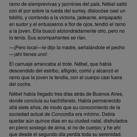
ramo de siemprevivas y jazmines del país. Nébel saltó
con él por sobre la rueda del surrey, dislocóse casi un
tobillo, y corriendo a la victoria, jadeante, empapado
en sudor y el entusiasmo a flor de ojos, tendió el ramo
a la joven. Ella buscó atolondradamente otro, pero no
lo tenía. Sus acompañantes se rían.
—¡Pero loca!—le dijo la madre, señalándole el pecho
—¡ahí tienes uno!
El carruaje arrancaba al trote. Nébel, que había
descendido del estribo, afligido, corrió y alcanzó el
ramo que la joven le tendía, con el cuerpo casi fuera
del coche.
Nébel había llegado tres días atrás de Buenos Aires,
donde concluía su bachillerato. Había permanecido
allá siete años, de modo que su conocimiento de la
sociedad actual de Concordia era mínimo. Debía
quedar aún quince días en su ciudad natal, disfrutados
en pleno sosiego de alma, si no de cuerpo; y he ahí
que desde el segundo día perdía toda su serenidad.