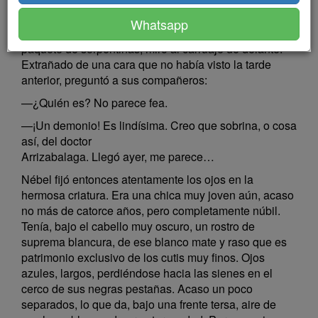
Era el martes de carnaval. Nébel acababa de entrar en
Whatsapp
el corso, ya al oscurecer, y mientras deshacía un
paquete de serpentinas, miró al carruaje de delante.
Extrañado de una cara que no había visto la tarde
anterior, preguntó a sus compañeros:
—¿Quién es? No parece fea.
—¡Un demonio! Es lindísima. Creo que sobrina, o cosa
así, del doctor
Arrizabalaga. Llegó ayer, me parece…
Nébel fijó entonces atentamente los ojos en la
hermosa criatura. Era una chica muy joven aún, acaso
no más de catorce años, pero completamente núbil.
Tenía, bajo el cabello muy oscuro, un rostro de
suprema blancura, de ese blanco mate y raso que es
patrimonio exclusivo de los cutis muy finos. Ojos
azules, largos, perdiéndose hacia las sienes en el
cerco de sus negras pestañas. Acaso un poco
separados, lo que da, bajo una frente tersa, aire de