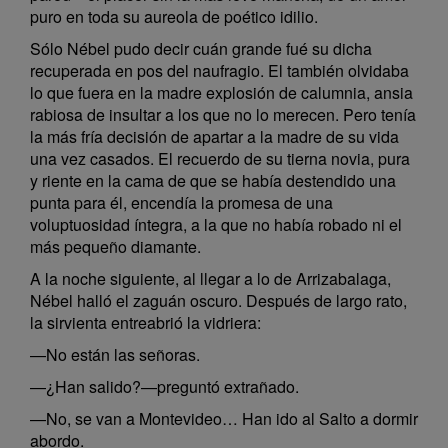
puro en toda su aureola de poético idilio.
Sólo Nébel pudo decir cuán grande fué su dicha
recuperada en pos del naufragio. El también olvidaba
lo que fuera en la madre explosión de calumnia, ansia
rabiosa de insultar a los que no lo merecen. Pero tenía
la más fría decisión de apartar a la madre de su vida
una vez casados. El recuerdo de su tierna novia, pura
y riente en la cama de que se había destendido una
punta para él, encendía la promesa de una
voluptuosidad íntegra, a la que no había robado ni el
más pequeño diamante.
A la noche siguiente, al llegar a lo de Arrizabalaga,
Nébel halló el zaguán oscuro. Después de largo rato,
la sirvienta entreabrió la vidriera:
—No están las señoras.
—¿Han salido?—preguntó extrañado.
—No, se van a Montevideo… Han ido al Salto a dormir
abordo.