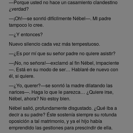
—Porque usted no hace un casamiento clandestino
¿verdad?
—¡Oh!—se sonrió difícilmente Nébel—. Mi padre
tampoco lo cree.
—¿Y entonces?
Nuevo silencio cada vez más tempestuoso.
—¿Es por mí que su señor padre no quiere asistir?
—¡No, no señora!—exclamó al fin Nébel, impaciente
—. Está en su modo de ser… Hablaré de nuevo con
él, si quiere.
—¿Yo, querer?—se sonrió la madre dilatando las
narices—. Haga lo que le parezca… ¿Quiere irse,
Nébel, ahora? No estoy bien.
Nébel salió, profundamente disgustado. ¿Qué iba a
decir a su padre? Éste sostenía siempre su rotunda
oposición a tal matrimonio, y ya el hijo había
emprendido las gestiones para prescindir de ella.