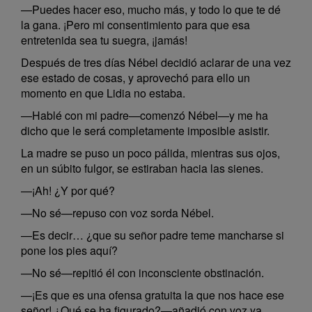
—Puedes hacer eso, mucho más, y todo lo que te dé
la gana. ¡Pero mi consentimiento para que esa
entretenida sea tu suegra, ¡jamás!
Después de tres días Nébel decidió aclarar de una vez
ese estado de cosas, y aprovechó para ello un
momento en que Lidia no estaba.
—Hablé con mi padre—comenzó Nébel—y me ha
dicho que le será completamente imposible asistir.
La madre se puso un poco pálida, mientras sus ojos,
en un súbito fulgor, se estiraban hacia las sienes.
—¡Ah! ¿Y por qué?
—No sé—repuso con voz sorda Nébel.
—Es decir… ¿que su señor padre teme mancharse si
pone los pies aquí?
—No sé—repitió él con inconsciente obstinación.
—¡Es que es una ofensa gratuita la que nos hace ese
señor! ¿Qué se ha figurado?—añadió con voz ya