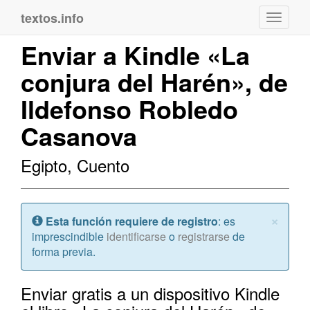
textos.info
Navega
Enviar a Kindle «La
conjura del Harén», de
Ildefonso Robledo
Casanova
Egipto, Cuento
Cerr
×
Atención:
Esta función requiere de registro
: es
imprescindible
identificarse
o
registrarse
de
forma previa.
Enviar gratis a un dispositivo Kindle