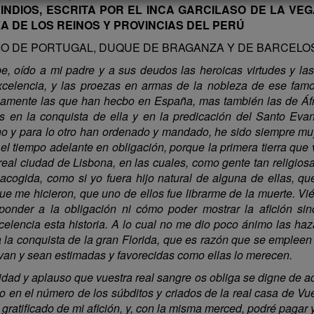
NDIOS, ESCRITA POR EL INCA GARCILASO DE LA VEG
A DE LOS REINOS Y PROVINCIAS DEL PERÚ
O DE PORTUGAL, DUQUE DE BRAGANZA Y DE BARCELOS
e, oído a mi padre y a sus deudos las heroicas virtudes y la
xcelencia, y las proezas en armas de la nobleza de ese famos
amente las que han hecbo en España, mas también las de África
s en la conquista de ella y en la predicación del Santo Evang
no y para lo otro han ordenado y mandado, he sido siempre mu
ó el tiempo adelante en obligación, porque la primera tierra que 
a real ciudad de Lisbona, en las cuales, como gente tan religiosa
acogida, como si yo fuera hijo natural de alguna de ellas, q
que me hicieron, que uno de ellos fue librarme de la muerte. V
ponder a la obligación ni cómo poder mostrar la afición sin
elencia esta historia. A lo cual no me dio poco ánimo las ha
a la conquista de la gran Florida, que es razón que se emple
van y sean estimadas y favorecidas como ellas lo merecen.
idad y aplauso que vuestra real sangre os obliga se digne de adm
o en el número de los súbditos y criados de la real casa de V
atificado de mi afición, y, con la misma merced, podré pagar y 