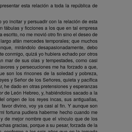
resentar esta relación a toda la república de
yo incitar y persuadir con la relación de esta
 fábulas y ficciones a los que en tal empresa
 escrito, no me movió otro fin sino el deseo de
ste largo afán mercedes temporales; que muchos
 Aunque, mirándolo desapasionadamente, debo
te conmigo, quizá yo hubiera echado por otros
n mar de sus olas y tempestades, como casi
favores y persecuciones me ha forzado a que,
e son los rincones de la soledad y pobreza,
yes y Señor de los Señores, quieta y pacífica
ar, he dado en otras pretensiones y esperanzas
or
de León Hebreo, y, habiéndolos sacado a la
del origen de los reyes incas, sus antiguallas,
 favor divino, voy ya casi al fin. Y aunque son
ue mi fortuna pudiera haberme hecho cuando me
 y de mejor nombre que el vínculo que de los
uchas gracias, porque a su pesar, forzada de la
os, conforme a los seis años que en la jornada