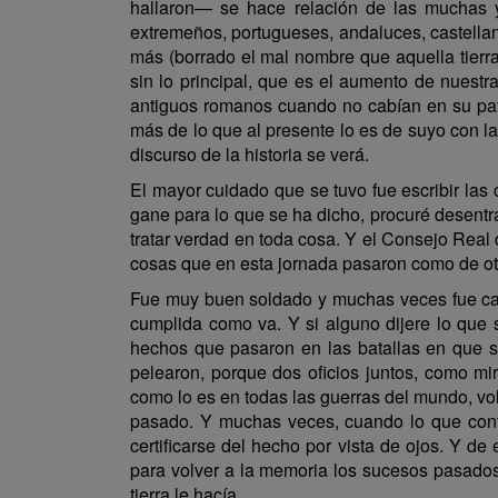
hallaron— se hace relación de las muchas 
extremeños, portugueses, andaluces, castellan
más (borrado el mal nombre que aquella tierra
sin lo principal, que es el aumento de nuest
antiguos romanos cuando no cabían en su patri
más de lo que al presente lo es de suyo con l
discurso de la historia se verá.
El mayor cuidado que se tuvo fue escribir las
gane para lo que se ha dicho, procuré desentra
tratar verdad en toda cosa. Y el Consejo Real d
cosas que en esta jornada pasaron como de otr
Fue muy buen soldado y muchas veces fue caudi
cumplida como va. Y si alguno dijere lo que 
hechos que pasaron en las batallas en que se 
pelearon, porque dos oficios juntos, como mi
como lo es en todas las guerras del mundo, vol
pasado. Y muchas veces, cuando lo que contab
certificarse del hecho por vista de ojos. Y d
para volver a la memoria los sucesos pasados,
tierra le hacía.