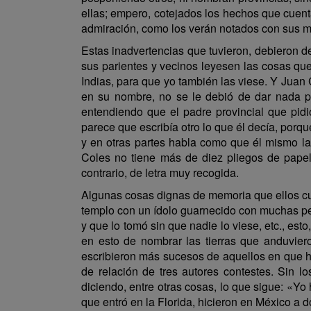
ellas; empero, cotejados los hechos que cuent
admiración, como los verán notados con sus 
Estas inadvertencias que tuvieron, debieron d
sus parientes y vecinos leyesen las cosas qu
Indias, para que yo también las viese. Y Juan 
en su nombre, no se le debió de dar nada po
entendiendo que el padre provincial que pidió
parece que escribía otro lo que él decía, porque
y en otras partes habla como que él mismo la 
Coles no tiene más de diez pliegos de papel
contrario, de letra muy recogida.
Algunas cosas dignas de memoria que ellos cu
templo con un ídolo guarnecido con muchas perl
y que lo tomó sin que nadie lo viese, etc., est
en esto de nombrar las tierras que anduvie
escribieron más sucesos de aquellos en que ha
de relación de tres autores contestes. Sin l
diciendo, entre otras cosas, lo que sigue: «Yo 
que entró en la Florida, hicieron en México a 