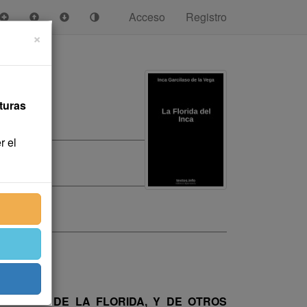
Acceso
Registro
×
turas
r el
 REINO DE LA FLORIDA, Y DE OTROS