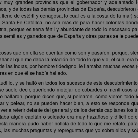
y muy grandes provincias que el gobernador y adelantado 
os, y de todas las demás provincias de España, descubrieron e
 tiene de estéril y cenagosa, lo cual es a la costa de la mar) 
ra Santa Fe Católica, no sea más de para hacer colonias donde
a, porque es tierra fértil y abundante de todo lo necesario pa
as semillas y ganados que de España y otras partes se le puede
 cosas que en ella se cuentan como son y pasaron, porque, siend
ñar al que me daba la relación de todo lo que vio, el cual era 
e las Indias, por hombre fidedigno, le llamaba muchas veces (co
as en que él se había hallado.
llo, y se halló en todos los sucesos de este descubrimiento, y
se suele decir, queriendo motejar de cobardes o mentirosos a
hallaron, porque dicen que, si pelearon, cómo vieron todo lo
rar y pelear, no se pueden hacer bien, a esto se responde q
ver a referir delante del general y de los demás capitanes los 
a algún capitán o soldado era muy hazañoso y difícil de cre
e esta manera pudo haber noticia de todo lo que me relató, par
 las muchas preguntas y repreguntas que yo sobre ellos y sob