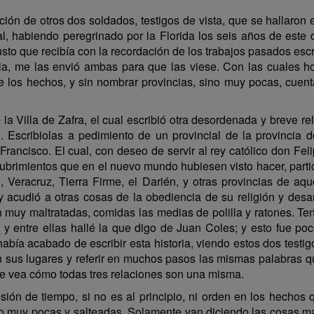
ación de otros dos soldados, testigos de vista, que se hallaro
al, habiendo peregrinado por la Florida los seis años de est
usto que recibía con la recordación de los trabajos pasados esc
ria, me las envió ambas para que las viese. Con las cuales h
 los hechos, y sin nombrar provincias, sino muy pocas, cuenta
 la Villa de Zafra, el cual escribió otra desordenada y breve 
Escribiolas a pedimiento de un provincial de la provincia d
 Francisco. El cual, con deseo de servir al rey católico don F
ubrimientos que en el nuevo mundo hubiesen visto hacer, parti
 Veracruz, Tierra Firme, el Darién, y otras provincias de aq
y acudió a otras cosas de la obediencia de su religión y des
an muy maltratadas, comidas las medias de polilla y ratones.
or, y entre ellas hallé la que digo de Juan Coles; y esto fu
bía acabado de escribir esta historia, viendo estos dos testig
n sus lugares y referir en muchos pasos las mismas palabras que
 se vea cómo todas tres relaciones son una misma.
ión de tiempo, si no es al principio, ni orden en los hecho
no muy pocas y salteadas. Solamente van diciendo las cosas 