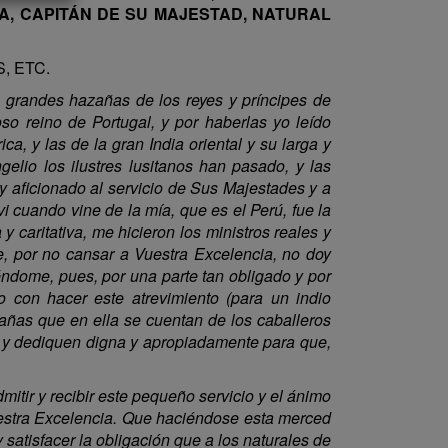
A, CAPITÁN DE SU MAJESTAD, NATURAL
, ETC.
s grandes hazañas de los reyes y príncipes de
o reino de Portugal, y por haberlas yo leído
, y las de la gran India oriental y su larga y
elio los ilustres lusitanos han pasado, y las
y aficionado al servicio de Sus Majestades y a
vi cuando vine de la mía, que es el Perú, fue la
 y caritativa, me hicieron los ministros reales y
ue, por no cansar a Vuestra Excelencia, no doy
iéndome, pues, por una parte tan obligado y por
o con hacer este atrevimiento (para un indio
zañas que en ella se cuentan de los caballeros
en y dediquen digna y apropiadamente para que,
itir y recibir este pequeño servicio y el ánimo
uestra Excelencia. Que haciéndose esta merced
satisfacer la obligación que a los naturales de