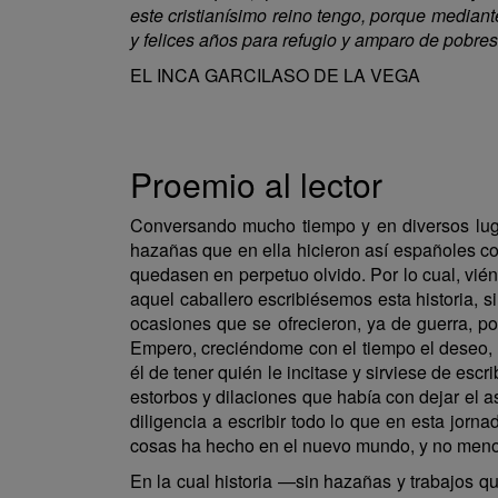
este cristianísimo reino tengo, porque median
y felices años para refugio y amparo de pobre
EL INCA GARCILASO DE LA VEGA
Proemio al lector
Conversando mucho tiempo y en diversos lug
hazañas que en ella hicieron así españoles c
quedasen en perpetuo olvido. Por lo cual, vi
aquel caballero escribiésemos esta historia, s
ocasiones que se ofrecieron, ya de guerra, po
Empero, creciéndome con el tiempo el deseo, y 
él de tener quién le incitase y sirviese de escr
estorbos y dilaciones que había con dejar el 
diligencia a escribir todo lo que en esta jorn
cosas ha hecho en el nuevo mundo, y no menos 
En la cual historia —sin hazañas y trabajos que