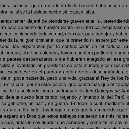
mos ficciones, que no me fuera lícito hacerlo habiéndose de p
ra mí, si se la hubiese hecho siniestra y falsa.
mos temer, dejará de ofenderse gravemente, si, pretendiendo 
ierra para aumento de nuestra Santa Fe Cató1ica, engañase con
ierto, confesando toda verdad, digo que, para trabajar y haberla
xtienda la religión cristiana; que ni pretendo ni espero por e
spedí las esperanzas por la contradicción de mi fortuna.
, porque, si de sus bienes y favores hubiera partido largamen
o a peores despeñaderos o me hubieran anegado en ese gra
ecido y levantado en grandezas de este mundo; y con sus dis
me escondiese en el puerto y abrigo de los desengañados, qu
 de mi poca hacienda, paso una vida, gracias al Rey de los Re
s. En la cual, por no estar ocioso, que cansa más que el trabaj
las de la hacienda, como fue traducir los tres
Diálogos de Am
smo deleite quedo fabricando, forjando y limando la del Perú, 
e su gobierno, en paz y en guerra. En todo lo cual, mediante el
nar yo a otro fin mejor, los tengo en más que las mercedes q
ue espero en Dios que estos trabajos me serán de más honra
lo cual, antes le soy deudor que acreedor, y como tal, le doy m
 esta historia a todo el mundo, la cual va escrita en seis libr