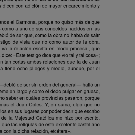
os dicen con adición de mayor encarecimiento y
o menos el Carmona, porque no quiso más de que
es como a uno de sus conocidos nacidos en las
ebió de ser que, como la obra no había de salir
stigo de vista que no como autor de la obra,
í va la relación escrita en modo procesal, que
dice: «Este testigo dice que vio tal y tal cosa»;
son tan cortas ambas relaciones que la de Juan
a tiene ocho pliegos y medio, aunque, por el
—debió de ser sin orden del general— halló un
 jeme en largo y como el dedo pulgar en grueso,
or no saber en cuáles provincias pasaron, porque
 más el Juan Coles. Y, en suma, digo que no
los en sus lugares por poder decir que escribo
 de la Majestad Católica me hizo por escrito,
a que las reliquias de este excelente castellano
 con la dicha relación, etcétera».