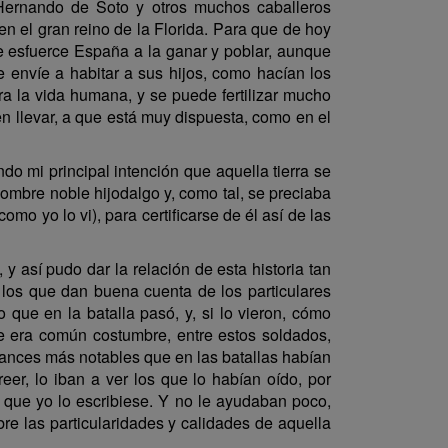
Hernando de Soto y otros muchos caballeros
n el gran reino de la Florida. Para que de hoy
se esfuerce España a la ganar y poblar, aunque
 envíe a habitar a sus hijos, como hacían los
ra la vida humana, y se puede fertilizar mucho
n llevar, a que está muy dispuesta, como en el
o mi principal intención que aquella tierra se
hombre noble hijodalgo y, como tal, se preciaba
mo yo lo vi), para certificarse de él así de las
 así pudo dar la relación de esta historia tan
 los que dan buena cuenta de los particulares
 que en la batalla pasó, y, si lo vieron, cómo
ue era común costumbre, entre estos soldados,
trances más notables que en las batallas habían
er, lo iban a ver los que lo habían oído, por
a que yo lo escribiese. Y no le ayudaban poco,
re las particularidades y calidades de aquella