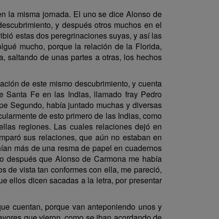
n en la misma jornada. El uno se dice Alonso de
e descubrimiento, y después otros muchos en el
ribió estas dos peregrinaciones suyas, y así las
olgué mucho, porque la relación de la Florida,
, saltando de unas partes a otras, los hechos
relación de este mismo descubrimiento, y cuenta
e Santa Fe en las Indias, llamado fray Pedro
elipe Segundo, había juntado muchas y diversas
cularmente de esto primero de las Indias, como
uellas regiones. Las cuales relaciones dejó en
amparó sus relaciones, que aún no estaban en
 Tenían más de una resma de papel en cuadernos
e poco después que Alonso de Carmona me había
os de vista tan conformes con ella, me pareció,
 ellos dicen sacadas a la letra, por presentar
s que cuentan, porque van anteponiendo unos y
mayores que vieron, como se iban acordando de