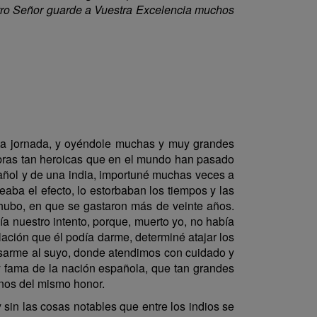
estro Señor guarde a Vuestra Excelencia muchos
ta jornada, y oyéndole muchas y muy grandes
obras tan heroicas que en el mundo han pasado
añol y de una india, importuné muchas veces a
eaba el efecto, lo estorbaban los tiempos y las
s hubo, en que se gastaron más de veinte años.
ía nuestro intento, porque, muerto yo, no había
relación que él podía darme, determiné atajar los
pasarme al suyo, donde atendimos con cuidado y
a y fama de la nación española, que tan grandes
gnos del mismo honor.
y sin las cosas notables que entre los indios se