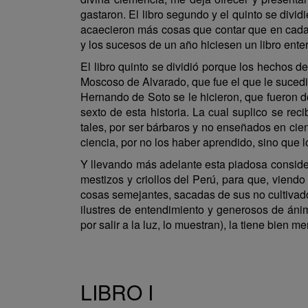
gastaron. El libro segundo y el quinto se divi
acaecieron más cosas que contar que en cada u
y los sucesos de un año hiciesen un libro enter
El libro quinto se dividió porque los hechos 
Moscoso de Alvarado, que fue el que le sucedió 
Hernando de Soto se le hicieron, que fueron do
sexto de esta historia. La cual suplico se re
tales, por ser bárbaros y no enseñados en cienci
ciencia, por no los haber aprendido, sino que 
Y llevando más adelante esta piadosa considera
mestizos y criollos del Perú, para que, viendo
cosas semejantes, sacadas de sus no cultivado
ilustres de entendimiento y generosos de ánim
por salir a la luz, lo muestran), la tiene bien m
LIBRO I