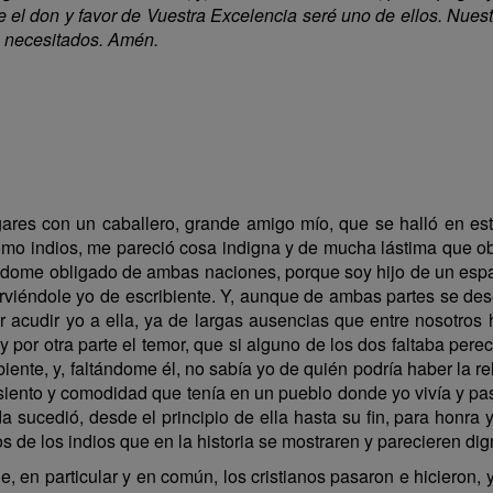
te el don y favor de Vuestra Excelencia seré uno de ellos. Nu
s necesitados. Amén.
ares con un caballero, grande amigo mío, que se halló en es
omo indios, me pareció cosa indigna y de mucha lástima que 
éndome obligado de ambas naciones, porque soy hijo de un esp
irviéndole yo de escribiente. Y, aunque de ambas partes se des
r acudir yo a ella, ya de largas ausencias que entre nosotro
por otra parte el temor, que si alguno de los dos faltaba perec
ibiente, y, faltándome él, no sabía yo de quién podría haber la 
asiento y comodidad que tenía en un pueblo donde yo vivía y 
ada sucedió, desde el principio de ella hasta su fin, para honr
de los indios que en la historia se mostraren y parecieren di
, en particular y en común, los cristianos pasaron e hicieron, 