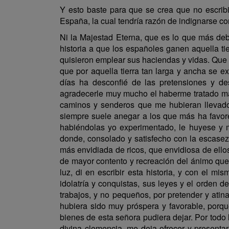
Y esto baste para que se crea que no escribi
España, la cual tendría razón de indignarse cont
Ni la Majestad Eterna, que es lo que más debe
historia a que los españoles ganen aquella t
quisieron emplear sus haciendas y vidas. Que c
que por aquella tierra tan larga y ancha se e
días ha desconfié de las pretensiones y de
agradecerle muy mucho el haberme tratado mal
caminos y senderos que me hubieran llevad
siempre suele anegar a los que más ha favor
habiéndolas yo experimentado, le huyese y 
donde, consolado y satisfecho con la escasez
más envidiada de ricos, que envidiosa de ello
de mayor contento y recreación del ánimo que 
luz, di en escribir esta historia, y con el mi
idolatría y conquistas, sus leyes y el orden d
trabajos, y no pequeños, por pretender y ati
hubiera sido muy próspera y favorable, porq
bienes de esta señora pudiera dejar. Por todo 
divina clemencia, me deja ofrecer y presentar