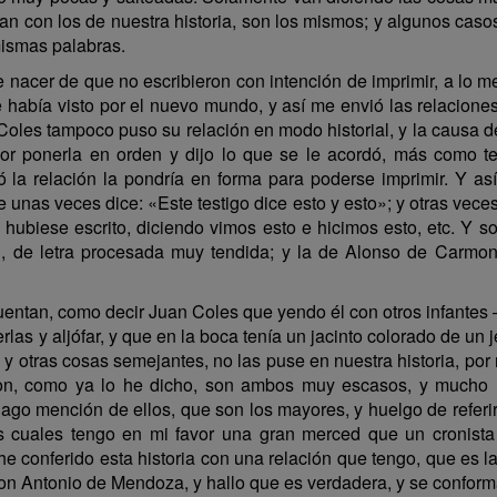
an con los de nuestra historia, son los mismos; y algunos cas
mismas palabras.
e nacer de que no escribieron con intención de imprimir, a l
e había visto por el nuevo mundo, y así me envió las relacion
Coles tampoco puso su relación en modo historial, y la causa d
r ponerla en orden y dijo lo que se le acordó, más como te
 la relación la pondría en forma para poderse imprimir. Y as
 unas veces dice: «Este testigo dice esto y esto»; y otras veces 
hubiese escrito, diciendo vimos esto e hicimos esto, etc. Y 
, de letra procesada muy tendida; y la de Alonso de Carmon
entan, como decir Juan Coles que yendo él con otros infantes 
as y aljófar, y que en la boca tenía un jacinto colorado de un
o, y otras cosas semejantes, no las puse en nuestra historia, p
ron, como ya lo he dicho, son ambos muy escasos, y mucho
go mención de ellos, que son los mayores, y huelgo de referir
os cuales tengo en mi favor una gran merced que un cronista
he conferido esta historia con una relación que tengo, que es l
don Antonio de Mendoza, y hallo que es verdadera, y se conforma