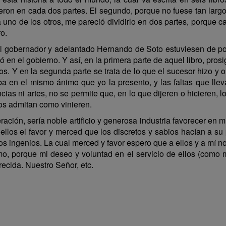
dieron en cada dos partes. El segundo, porque no fuese tan lar
no de los otros, me pareció dividirlo en dos partes, porque cad
o.
del gobernador y adelantado Hernando de Soto estuviesen de por
en el gobierno. Y así, en la primera parte de aquel libro, prosig
s. Y en la segunda parte se trata de lo que el sucesor hizo y or
ciba en el mismo ánimo que yo la presento, y las faltas que ll
as ni artes, no se permite que, en lo que dijeren o hicieren, lo
los admitan como vinieren.
ción, sería noble artificio y generosa industria favorecer en m
 ellos el favor y merced que los discretos y sabios hacían a s
s ingenios. La cual merced y favor espero que a ellos y a mí no
o, porque mi deseo y voluntad en el servicio de ellos (como 
erecida. Nuestro Señor, etc.