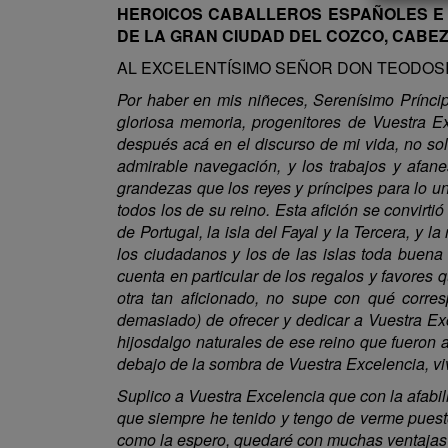
HEROICOS CABALLEROS ESPAÑOLES E I
DE LA GRAN CIUDAD DEL COZCO, CABEZ
AL EXCELENTÍSIMO SEÑOR DON TEODOSI
Por haber en mis niñeces, Serenísimo Príncip
gloriosa memoria, progenitores de Vuestra E
después acá en el discurso de mi vida, no sol
admirable navegación, y los trabajos y afane
grandezas que los reyes y príncipes para lo u
todos los de su reino. Esta afición se convirti
de Portugal, la isla del Fayal y la Tercera, y l
los ciudadanos y los de las islas toda buena 
cuenta en particular de los regalos y favores 
otra tan aficionado, no supe con qué corres
demasiado) de ofrecer y dedicar a Vuestra Exc
hijosdalgo naturales de ese reino que fueron 
debajo de la sombra de Vuestra Excelencia, vi
Suplico a Vuestra Excelencia que con la afabil
que siempre he tenido y tengo de verme puest
como la espero, quedaré con muchas ventajas gr