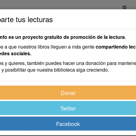
rte tus lecturas
a del Inca
info es un proyecto gratuito de promoción de la lectura
.
 a que nuestros libros lleguen a más gente
compartiendo lec
a
edes sociales.
s y quieres, también puedes hacer una donación para mantene
 y posibilitar que nuestra biblioteca siga creciendo.
Donar
Twitter
Facebook
O DE SOTO, GOBERNADOR Y CAPITÁN GENERAL DEL