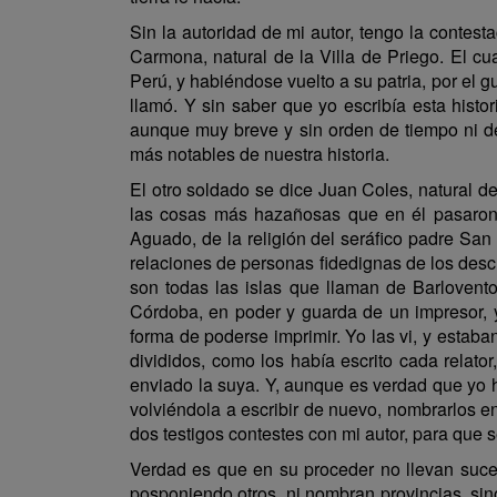
Sin la autoridad de mi autor, tengo la contest
Carmona, natural de la Villa de Priego. El cu
Perú, y habiéndose vuelto a su patria, por el g
llamó. Y sin saber que yo escribía esta histo
aunque muy breve y sin orden de tiempo ni de
más notables de nuestra historia.
El otro soldado se dice Juan Coles, natural de
las cosas más hazañosas que en él pasaron. 
Aguado, de la religión del seráfico padre San
relaciones de personas fidedignas de los desc
son todas las islas que llaman de Barlovento,
Córdoba, en poder y guarda de un impresor, 
forma de poderse imprimir. Yo las vi, y estab
divididos, como los había escrito cada relat
enviado la suya. Y, aunque es verdad que yo ha
volviéndola a escribir de nuevo, nombrarlos e
dos testigos contestes con mi autor, para que
Verdad es que en su proceder no llevan suces
posponiendo otros, ni nombran provincias, si