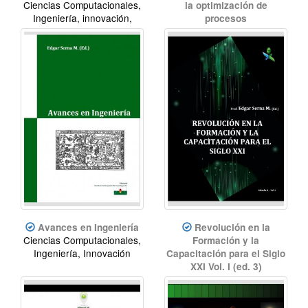
Ciencias Computacionales,
la optimización de
Ingeniería, innovación,
procesos
desarrollo.
Ingeniería Industrial,
investigación formativa,
optimización de procesos,
Manufactura
Avances en Ingeniería
Revolución en la
Ciencias Computacionales,
Formación y la
Ingeniería, Innovación
Capacitación para el Siglo
XXI Vol. I (ed. 3)
Educación, innovación
educativa, revolución
educativa, innovación