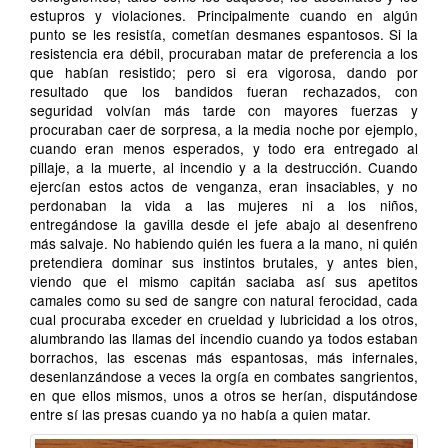
estupros y violaciones. Principalmente cuando en algún
punto se les resistía, cometían desmanes espantosos. Si la
resistencia era débil, procuraban matar de preferencia a los
que habían resistido; pero si era vigorosa, dando por
resultado que los bandidos fueran rechazados, con
seguridad volvían más tarde con mayores fuerzas y
procuraban caer de sorpresa, a la media noche por ejemplo,
cuando eran menos esperados, y todo era entregado al
pillaje, a la muerte, al incendio y a la destrucción. Cuando
ejercían estos actos de venganza, eran insaciables, y no
perdonaban la vida a las mujeres ni a los niños,
entregándose la gavilla desde el jefe abajo al desenfreno
más salvaje. No habiendo quién les fuera a la mano, ni quién
pretendiera dominar sus instintos brutales, y antes bien,
viendo que el mismo capitán saciaba así sus apetitos
camales como su sed de sangre con natural ferocidad, cada
cual procuraba exceder en crueldad y lubricidad a los otros,
alumbrando las llamas del incendio cuando ya todos estaban
borrachos, las escenas más espantosas, más infernales,
desenlanzándose a veces la orgía en combates sangrientos,
en que ellos mismos, unos a otros se herían, disputándose
entre sí las presas cuando ya no había a quien matar.