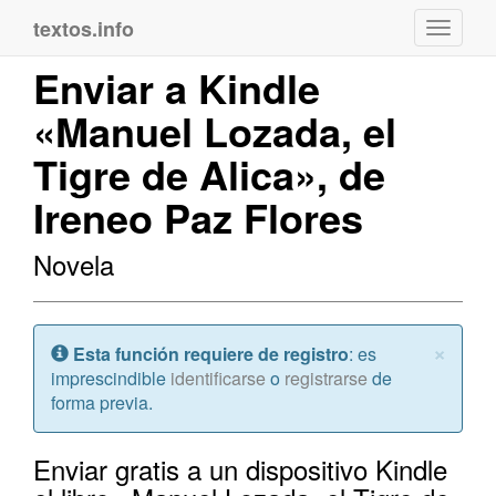
textos.info
Navega
Enviar a Kindle
«Manuel Lozada, el
Tigre de Alica», de
Ireneo Paz Flores
Novela
Cerr
×
Atención:
Esta función requiere de registro
: es
imprescindible
identificarse
o
registrarse
de
forma previa.
Enviar gratis a un dispositivo Kindle