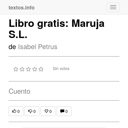
textos.info
Navega
Libro gratis: Maruja
S.L.
de
Isabel Petrus
Sin votos
Cuento
0
0
0
0