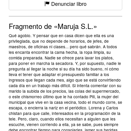
Denunciar libro
Fragmento de «Maruja S.L.»
Qué agobio. Y pensar que en casa dicen que ella es una
privilegiada, que no depende de horarios, de jefes, de
maestros, de oficinas ni clases... pero qué sabrán. A todos
les encanta encontrar la cama hecha, la ropa limpia, su
comida preparada. Nadie se ofrece para lavar los platos,
para poner en marcha la secadora. Y, por supuesto, nadie le
pregunta al llegar la noche si su día ha sido bueno, ni cómo
lleva el tener que adaptar el presupuesto familiar a los
ingresos que llegan cada mes, algo que se está convirtiendo
cada día en un trabajo más difícil. Si intenta comentar con su
marido la subida de los precios, las colas del supermercado,
o este chismorreo último que le ha contado Pili, la mujer del
municipal que vive en la casa vecina, todo el mundo corre, se
escapa, o encierra la nariz en el periódico. Lorena y Carlos
chistan para que calle, interesados en la programación de la
tele. Pero, claro, cuando ellos necesitan a alguien que les
escuche, vienen corriendo a ella, ya se sabe, pues siempre
debe encontrar tiempo para consolarles, lamer sus heridas,