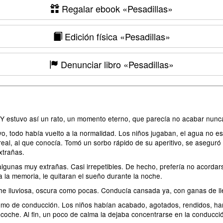
Regalar ebook
«Pesadillas»
Edición física
«Pesadillas»
Denunciar libro
«Pesadillas»
 Y estuvo así un rato, un momento eterno, que parecía no acabar nunc
nuevo, todo había vuelto a la normalidad. Los niños jugaban, el agua n
 real, al que conocía. Tomó un sorbo rápido de su aperitivo, se aseguró 
xtrañas.
gunas muy extrañas. Casi irrepetibles. De hecho, prefería no acordars
a la memoria, le quitaran el sueño durante la noche.
e lluviosa, oscura como pocas. Conducía cansada ya, con ganas de ll
mo de conducción. Los niños habían acabado, agotados, rendidos, hart
el coche. Al fin, un poco de calma la dejaba concentrarse en la conducci