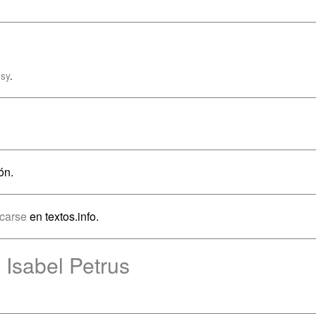
sy
.
ón.
icarse
en textos.info.
 Isabel Petrus