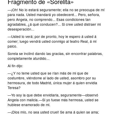
Fragmento de «Sorelita»
—¡Oh! No lo estará seguramente; ella no se preocupa de mí
para nada. Usted mandará yo obedeceré... Pero, señora,
pero Angela, no comprendo... Esas condiciones tan
agradables, ¿á qué conducen?... Si cree usted distraer mi
desesperación...
—Usted lo verá; por de pronto, hoy le espero á usted á
comer; luego vendrá usted conmigo al teatro Real, á mi
palco.
Sorela se inclinó dando las gracias, sin encontrar palabras,
completamente aturdido...
Al fin dijo:
—¿Y no teme usted que se rían más de mi que de
costumbre, viéndome al lado de usted, asombro por su
hermosura, de todo Madrid, única mujer á quien envidia
Teresa?
—Yo soy la que debe envidiarla, seguramente—observó
Angela con malicia.—Si yo fuese más hermosa, usted se
hubiese enamorado de mi.
—¡Dios mío, no sea usted cruel! Se ama á quien se ama;