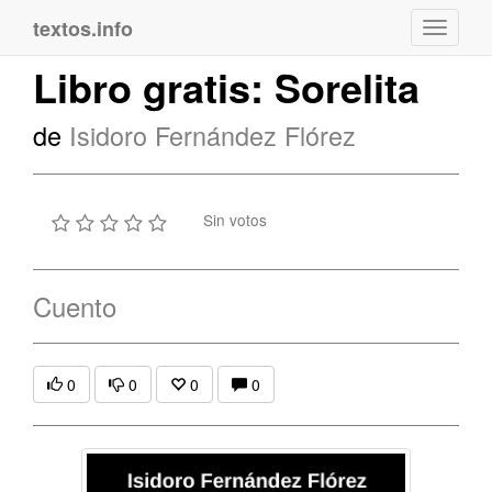
textos.info
Navega
Libro gratis: Sorelita
de
Isidoro Fernández Flórez
Sin votos
Cuento
0
0
0
0