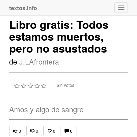
textos.info
Navega
Libro gratis: Todos
estamos muertos,
pero no asustados
de
J.LAfrontera
Sin votos
Amos y algo de sangre
0
0
0
0