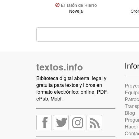
El Talón de Hierro
Novela
Crón
textos.info
Info
Biblioteca digital abierta, legal y
gratuita para textos y libros en
Proye
formato electrónico: online, PDF,
Equip
ePub, Mobi.
Patro
Trans
Blog
Pregun
Hacer
Conta