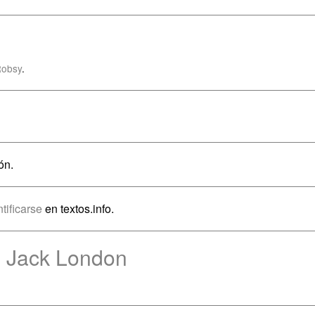
Robsy
.
ón.
ntificarse
en textos.info.
e Jack London