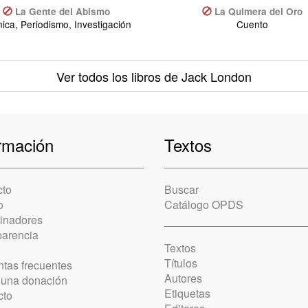
La Gente del Abismo
La Quimera del Oro
ica, Periodismo, Investigación
Cuento
Ver todos los libros
de Jack London
rmación
Textos
cto
Buscar
o
Catálogo OPDS
cinadores
parencia
Textos
Títulos
tas frecuentes
Autores
 una donación
Etiquetas
cto