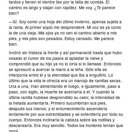
fardos y tienen el vientre liso por la falta de comida. El
camino es largo y viajan con rapidez. Me voy. ¿Te parece
bien?
—Sí. Soy como una hoja del último invierno, apenas sujeta a
la rama. Al primer soplo me desprenderé. Mi voz es ya como
la de una vieja. Mis ojos ya no ven el camino abierto a mis
pies, y mis pies son pesados. Estoy cansado. Me parece
bien.
Inclinó sin tristeza la frente y así permaneció hasta que hubo
cesado el rumor de los pasos al aplastar la nieve y
comprendió que su hijo ya no lo oiría si lo llamase. Entonces
se apresuró a acercar la mano a la leña. Sólo ella se
interponía entre él y la eternidad que iba a engullirlo. Lo
último que la vida le ofrecía era un manojo de ramitas secas.
Una a una, irían alimentando el fuego, e igualmente, paso a
paso, con sigilo, la muerte se acercaría a él. Y cuando la
última ramita hubiese desprendido su calor, la intensidad de
la helada aumentaría. Primero sucumbirían sus pies,
después sus manos, y el entumecimiento ascendería
lentamente por sus extremidades y se extendería por todo su
cuerpo. Entonces inclinaría la cabeza sobre las rodillas y
descansaría. Era muy sencillo. Todos los hombres tenían que
morir.