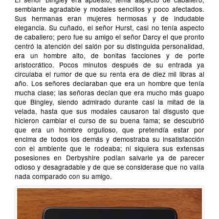
semblante agradable y modales sencillos y poco afectados.
Sus hermanas eran mujeres hermosas y de indudable
elegancia. Su cuñado, el señor Hurst, casi no tenía aspecto
de caballero; pero fue su amigo el señor Darcy el que pronto
centró la atención del salón por su distinguida personalidad,
era un hombre alto, de bonitas facciones y de porte
aristocrático. Pocos minutos después de su entrada ya
circulaba el rumor de que su renta era de diez mil libras al
año. Los señores declaraban que era un hombre que tenía
mucha clase; las señoras decían que era mucho más guapo
que Bingley, siendo admirado durante casi la mitad de la
velada, hasta que sus modales causaron tal disgusto que
hicieron cambiar el curso de su buena fama; se descubrió
que era un hombre orgulloso, que pretendía estar por
encima de todos los demás y demostraba su insatisfacción
con el ambiente que le rodeaba; ni siquiera sus extensas
posesiones en Derbyshire podían salvarle ya de parecer
odioso y desagradable y de que se considerase que no valía
nada comparado con su amigo.