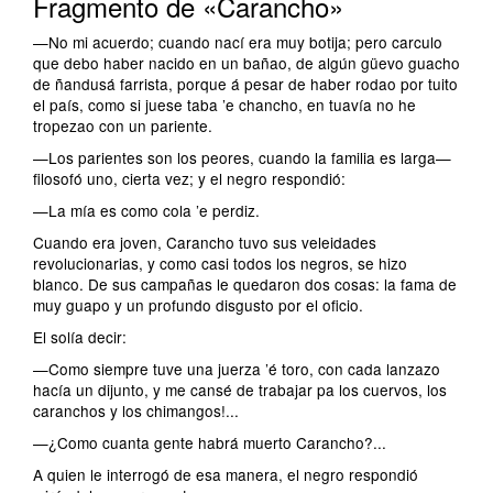
Fragmento de «Carancho»
—No mi acuerdo; cuando nací era muy botija; pero carculo
que debo haber nacido en un bañao, de algún güevo guacho
de ñandusá farrista, porque á pesar de haber rodao por tuito
el país, como si juese taba ’e chancho, en tuavía no he
tropezao con un pariente.
—Los parientes son los peores, cuando la familia es larga—
filosofó uno, cierta vez; y el negro respondió:
—La mía es como cola ’e perdiz.
Cuando era joven, Carancho tuvo sus veleidades
revolucionarias, y como casi todos los negros, se hizo
blanco. De sus campañas le quedaron dos cosas: la fama de
muy guapo y un profundo disgusto por el oficio.
El solía decir:
—Como siempre tuve una juerza ’é toro, con cada lanzazo
hacía un dijunto, y me cansé de trabajar pa los cuervos, los
caranchos y los chimangos!...
—¿Como cuanta gente habrá muerto Carancho?...
A quien le interrogó de esa manera, el negro respondió