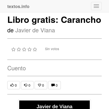
textos.info
Navega
Libro gratis: Carancho
de
Javier de Viana
Sin votos
Cuento
0
0
0
0