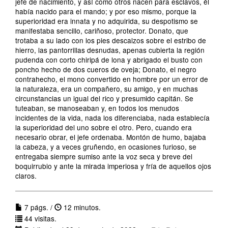
jefe de nacimiento, y así como otros nacen para esclavos, él
había nacido para el mando; y por eso mismo, porque la
superioridad era innata y no adquirida, su despotismo se
manifestaba sencillo, cariñoso, protector. Donato, que
trotaba a su lado con los pies descalzos sobre el estribo de
hierro, las pantorrillas desnudas, apenas cubierta la región
pudenda con corto chiripá de lona y abrigado el busto con
poncho hecho de dos cueros de oveja; Donato, el negro
contrahecho, el mono convertido en hombre por un error de
la naturaleza, era un compañero, su amigo, y en muchas
circunstancias un igual del rico y presumido capitán. Se
tuteaban, se manoseaban y, en todos los menudos
incidentes de la vida, nada los diferenciaba, nada establecía
la superioridad del uno sobre el otro. Pero, cuando era
necesario obrar, el jefe ordenaba. Montón de humo, bajaba
la cabeza, y a veces gruñendo, en ocasiones furioso, se
entregaba siempre sumiso ante la voz seca y breve del
boquirrubio y ante la mirada imperiosa y fría de aquellos ojos
claros.
7 págs. /
12 minutos.
44 visitas.