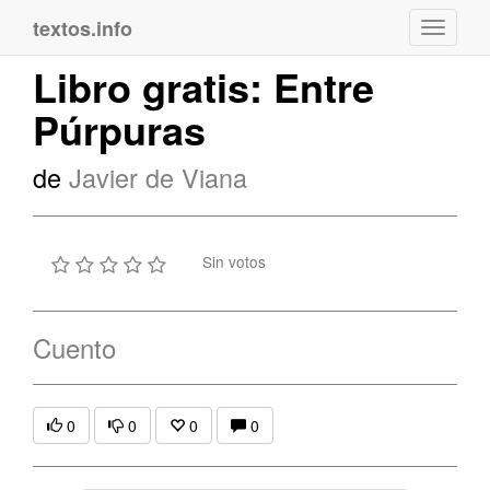
textos.info
Navega
Libro gratis: Entre
Púrpuras
de
Javier de Viana
Sin votos
Cuento
0
0
0
0