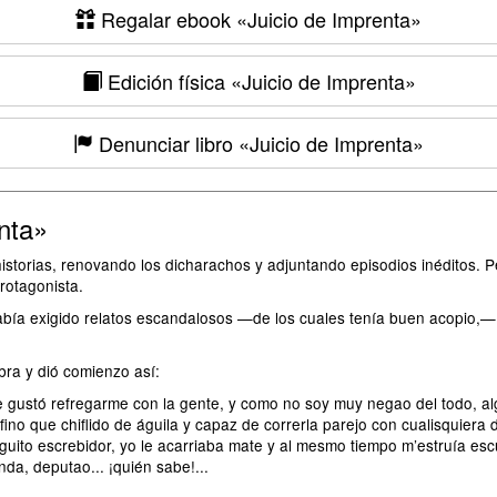
Regalar ebook
«Juicio de Imprenta»
Edición física
«Juicio de Imprenta»
Denunciar libro
«Juicio de Imprenta»
nta»
historias, renovando los dicharachos y adjuntando episodios inéditos. Pe
rotagonista.
e había exigido relatos escandalosos —de los cuales tenía buen acopio,—
ra y dió comienzo así:
ustó refregarme con la gente, y como no soy muy negao del todo, alg
fino que chiflido de águila y capaz de correrla parejo con cualisquiera
leguito escrebidor, yo le acarriaba mate y al mesmo tiempo m’estruía e
nda, deputao... ¡quién sabe!...