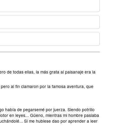
ro de todas ellas, la más grata al paisanaje era la
 pero al fin clamaron por la famosa aventura, que
o había de pegarsemé por juerza. Siendo potrillo
 dotor en leyes... Güeno, mientras mi hombre pasiaba
scuchándolé... Si me hubiese dao por aprender a leer