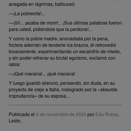
anegada en lágrimas, balbuceó:
—¡La pobrecita!...
—¡Sí!... ¡acaba de morir!... ¡Sus últimas palabras fueron
para usted, pidiéndole que la perdone!...
Y como la pobre madre, anonadada por la pena,
hiciera ademán de tenderle los brazos, él retrocedió
bruscamente, experimentando un escalofrío de miedo,
y sin poder refrenar su brutal egoísmo, exclamó con
rabia:
—¡Qué macana!... ¡qué macana!
Y luego guardó silencio, pensando, sin duda, en su
proyecto de viaje a Italia, malogrado por la «absurda
imprudencia» de su esposa...
Publicado el
5 de noviembre de 2020
por
Edu Robsy
.
Leído
.