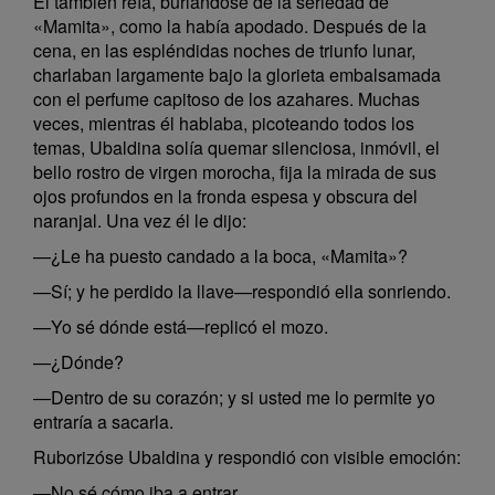
El también reía, burlándose de la seriedad de
«Mamita», como la había apodado. Después de la
cena, en las espléndidas noches de triunfo lunar,
charlaban largamente bajo la glorieta embalsamada
con el perfume capitoso de los azahares. Muchas
veces, mientras él hablaba, picoteando todos los
temas, Ubaldina solía quemar silenciosa, inmóvil, el
bello rostro de virgen morocha, fija la mirada de sus
ojos profundos en la fronda espesa y obscura del
naranjal. Una vez él le dijo:
—¿Le ha puesto candado a la boca, «Mamita»?
—Sí; y he perdido la llave—respondió ella sonriendo.
—Yo sé dónde está—replicó el mozo.
—¿Dónde?
—Dentro de su corazón; y si usted me lo permite yo
entraría a sacarla.
Ruborizóse Ubaldina y respondió con visible emoción:
—No sé cómo iba a entrar...