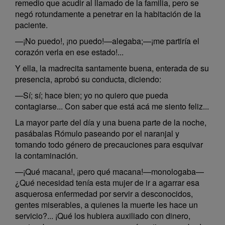
remedio que acudir al llamado de la familia, pero se
negó rotundamente a penetrar en la habitación de la
paciente.
—¡No puedo!, ¡no puedo!—alegaba;—¡me partiría el
corazón verla en ese estado!...
Y ella, la madrecita santamente buena, enterada de su
presencia, aprobó su conducta, diciendo:
—Sí; sí; hace bien; yo no quiero que pueda
contagiarse... Con saber que está acá me siento feliz...
La mayor parte del día y una buena parte de la noche,
pasábalas Rómulo paseando por el naranjal y
tomando todo género de precauciones para esquivar
la contaminación.
—¡Qué macana!, ¡pero qué macana!—monologaba—
¿Qué necesidad tenía esta mujer de ir a agarrar esa
asquerosa enfermedad por servir a desconocidos,
gentes miserables, a quienes la muerte les hace un
servicio?... ¡Qué los hubiera auxiliado con dinero,