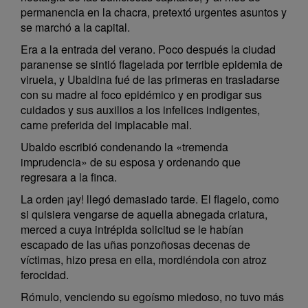
permanencia en la chacra, pretextó urgentes asuntos y
se marchó a la capital.
Era a la entrada del verano. Poco después la ciudad
paranense se sintió flagelada por terrible epidemia de
viruela, y Ubaldina fué de las primeras en trasladarse
con su madre al foco epidémico y en prodigar sus
cuidados y sus auxilios a los infelices indigentes,
carne preferida del implacable mal.
Ubaldo escribió condenando la «tremenda
imprudencia» de su esposa y ordenando que
regresara a la finca.
La orden ¡ay! llegó demasiado tarde. El flagelo, como
si quisiera vengarse de aquella abnegada criatura,
merced a cuya intrépida solicitud se le habían
escapado de las uñas ponzoñosas decenas de
víctimas, hizo presa en ella, mordiéndola con atroz
ferocidad.
Rómulo, venciendo su egoísmo miedoso, no tuvo más