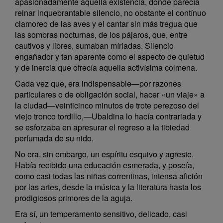
apasionadamente aquella existencia, donde parecía
reinar inquebrantable silencio, no obstante el contínuo
clamoreo de las aves y el cantar sin más tregua que
las sombras nocturnas, de los pájaros, que, entre
cautivos y libres, sumaban míriadas. Silencio
engañador y tan aparente como el aspecto de quietud
y de inercia que ofrecía aquella activísima colmena.
Cada vez que, era indispensable—por razones
particulares o de obligación social, hacer «un viaje» a
la ciudad—veinticinco minutos de trote perezoso del
viejo tronco tordillo,—Ubaldina lo hacía contrariada y
se esforzaba en apresurar el regreso a la tibiedad
perfumada de su nido.
No era, sin embargo, un espíritu esquivo y agreste.
Había recibido una educación esmerada, y poseía,
como casi todas las niñas correntinas, intensa afición
por las artes, desde la música y la literatura hasta los
prodigiosos primores de la aguja.
Era sí, un temperamento sensitivo, delicado, casi