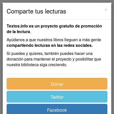
textos.info
Navega
×
Comparte tus lecturas
La Absurda
Textos.info es un proyecto gratuito de promoción
Imprudencia
de la lectura
.
Ayúdanos a que nuestros libros lleguen a más gente
Javier de Viana
compartiendo lecturas en las redes sociales.
Si puedes y quieres, también puedes hacer una
donación para mantener el proyecto y posibilitar que
Cuento
nuestra biblioteca siga creciendo.
Don Eufrodio Villamoros poseía una espléndida
Donar
plantación de naranjos a espaldas de Bella Vista, la
coqueta ciudad correntina recatada detrás de las
altísimas barrancas que, en aquel paraje guarecen la
Twitter
ribera del Paraná.
A la entrada del naranjal se alzaba la población,
Facebook