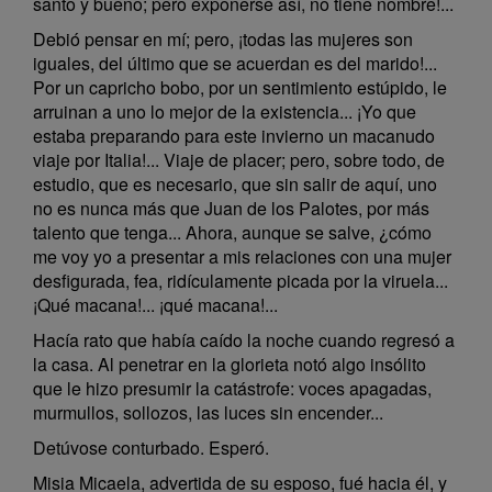
santo y bueno; pero exponerse así, no tiene nombre!...
Debió pensar en mí; pero, ¡todas las mujeres son
iguales, del último que se acuerdan es del marido!...
Por un capricho bobo, por un sentimiento estúpido, le
arruinan a uno lo mejor de la existencia... ¡Yo que
estaba preparando para este invierno un macanudo
viaje por Italia!... Viaje de placer; pero, sobre todo, de
estudio, que es necesario, que sin salir de aquí, uno
no es nunca más que Juan de los Palotes, por más
talento que tenga... Ahora, aunque se salve, ¿cómo
me voy yo a presentar a mis relaciones con una mujer
desfigurada, fea, ridículamente picada por la viruela...
¡Qué macana!... ¡qué macana!...
Hacía rato que había caído la noche cuando regresó a
la casa. Al penetrar en la glorieta notó algo insólito
que le hizo presumir la catástrofe: voces apagadas,
murmullos, sollozos, las luces sin encender...
Detúvose conturbado. Esperó.
Misia Micaela, advertida de su esposo, fué hacia él, y