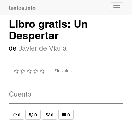
textos.info
Navega
Libro gratis: Un
Despertar
de
Javier de Viana
Sin votos
Cuento
0
0
0
0