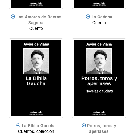
Los Amores de Bentos
La Cadena
Cuento
Sagrera
Cuento
La Biblia Gaucha
Potros, toros y
Cuentos, colección
aperiases