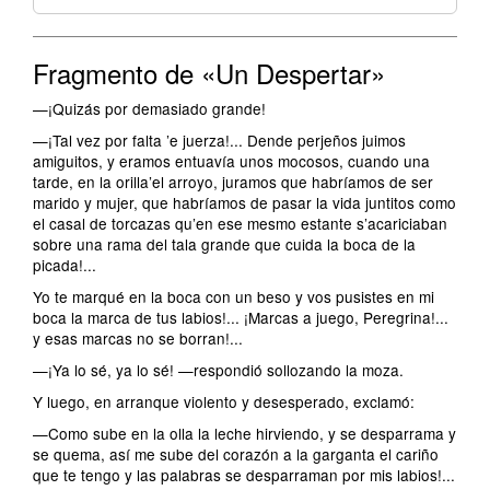
Fragmento de «Un Despertar»
—¡Quizás por demasiado grande!
—¡Tal vez por falta ’e juerza!... Dende perjeños juimos
amiguitos, y eramos entuavía unos mocosos, cuando una
tarde, en la orilla’el arroyo, juramos que habríamos de ser
marido y mujer, que habríamos de pasar la vida juntitos como
el casal de torcazas qu’en ese mesmo estante s’acariciaban
sobre una rama del tala grande que cuida la boca de la
picada!...
Yo te marqué en la boca con un beso y vos pusistes en mi
boca la marca de tus labios!... ¡Marcas a juego, Peregrina!...
y esas marcas no se borran!...
—¡Ya lo sé, ya lo sé! —respondió sollozando la moza.
Y luego, en arranque violento y desesperado, exclamó:
—Como sube en la olla la leche hirviendo, y se desparrama y
se quema, así me sube del corazón a la garganta el cariño
que te tengo y las palabras se desparraman por mis labios!...