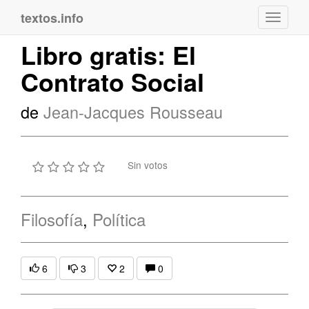
textos.info
Navega
Libro gratis: El
Contrato Social
de
Jean-Jacques Rousseau
Sin votos
Filosofía
,
Política
6
3
2
0