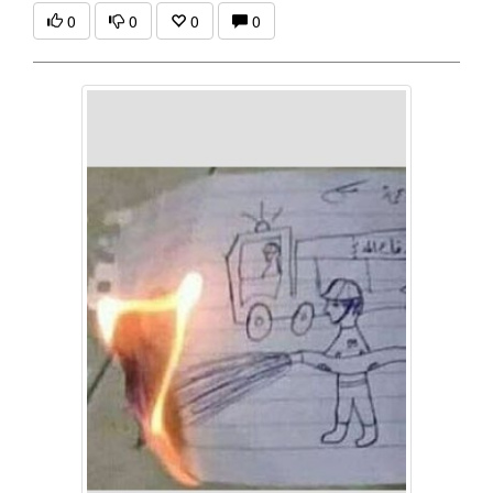
0
0
0
0