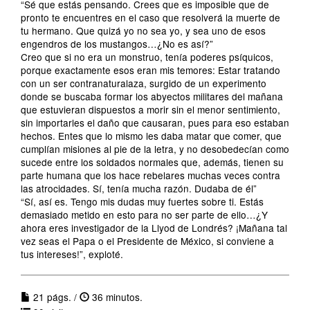
“Sé que estás pensando. Crees que es imposible que de
pronto te encuentres en el caso que resolverá la muerte de
tu hermano. Que quizá yo no sea yo, y sea uno de esos
engendros de los mustangos…¿No es así?”
Creo que si no era un monstruo, tenía poderes psíquicos,
porque exactamente esos eran mis temores: Estar tratando
con un ser contranaturalaza, surgido de un experimento
donde se buscaba formar los abyectos militares del mañana
que estuvieran dispuestos a morir sin el menor sentimiento,
sin importarles el daño que causaran, pues para eso estaban
hechos. Entes que lo mismo les daba matar que comer, que
cumplían misiones al pie de la letra, y no desobedecían como
sucede entre los soldados normales que, además, tienen su
parte humana que los hace rebelares muchas veces contra
las atrocidades. Sí, tenía mucha razón. Dudaba de él”
“Sí, así es. Tengo mis dudas muy fuertes sobre ti. Estás
demasiado metido en esto para no ser parte de ello…¿Y
ahora eres investigador de la Llyod de Londrés? ¡Mañana tal
vez seas el Papa o el Presidente de México, si conviene a
tus intereses!”, exploté.
21 págs. /
36 minutos.