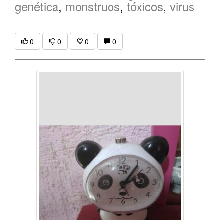
genética
,
monstruos
,
tóxicos
,
virus
0
0
0
0