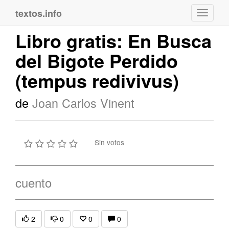
textos.info
Navega
Libro gratis: En Busca
del Bigote Perdido
(tempus redivivus)
de
Joan Carlos Vinent
Sin votos
cuento
2
0
0
0