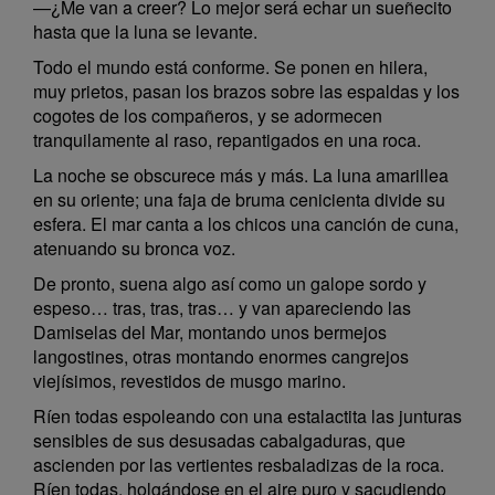
—¿Me van a creer? Lo mejor será echar un sueñecito
hasta que la luna se levante.
Todo el mundo está conforme. Se ponen en hilera,
muy prietos, pasan los brazos sobre las espaldas y los
cogotes de los compañeros, y se adormecen
tranquilamente al raso, repantigados en una roca.
La noche se obscurece más y más. La luna amarillea
en su oriente; una faja de bruma cenicienta divide su
esfera. El mar canta a los chicos una canción de cuna,
atenuando su bronca voz.
De pronto, suena algo así como un galope sordo y
espeso… tras, tras, tras… y van apareciendo las
Damiselas del Mar, montando unos bermejos
langostines, otras montando enormes cangrejos
viejísimos, revestidos de musgo marino.
Ríen todas espoleando con una estalactita las junturas
sensibles de sus desusadas cabalgaduras, que
ascienden por las vertientes resbaladizas de la roca.
Ríen todas, holgándose en el aire puro y sacudiendo