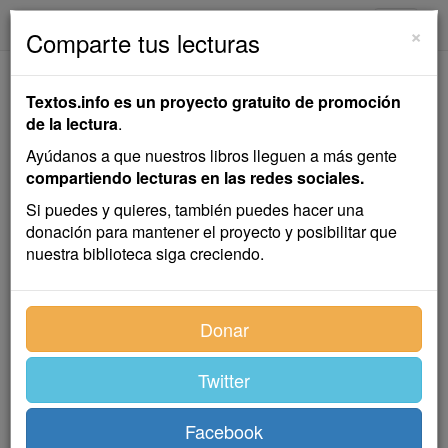
textos.info
Navega
×
Comparte tus lecturas
Las Damiselas del Mar
Textos.info es un proyecto gratuito de promoción
de la lectura
.
Joaquim Ruyra
Ayúdanos a que nuestros libros lleguen a más gente
compartiendo lecturas en las redes sociales.
Cuento
Si puedes y quieres, también puedes hacer una
donación para mantener el proyecto y posibilitar que
nuestra biblioteca siga creciendo.
Seis muchachos de camiseta azul, sórdidos, astrosos,
quedaron sentados en el peñascal; sus piernas
desnudas cuelgan sobre el mar que con frecuencia se
Donar
ahueca y les baña los pies. Cada cual posee su caña
y su montón de gusanillos roqueros, el manjar que los
Twitter
peces reputan más sabroso.
La pesca les ocupa trece horas, y unánimes levantan
Facebook
gritería de vencedores cada vez que uno arranca al