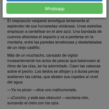
mar algún serrano boquiabierto que esparrama en el
aire el varillaje reluciente de sus membranas
Whatsapp
espinosas.
El crepúsculo vesperal amortigua lentamente el
esplendor de sus humaredas violáceas. Unas estrellas
empiezan a centellear en el aire azul. Una bandada de
cuervos atraviesa el espacio y va a perderse en la
montaña, entre las paredes tenebrosas y destartaladas
de un viejo castillo.
Más de un muchacho, cansado de vigilar
incesantemente los avíos de pescar que balancean al
ritmo de las olas, se ha adormilado. Caen las cabezas
sobre el pecho. Los dedos se aflojan y a duras penas
sostienen las cañas, que abaten sus copetes al nivel
del agua.
—Ya no pican —dice uno malhumorado.
—¡Concho, y está eso obscuro! —exclama otro,
surcando el cielo con los ojos.