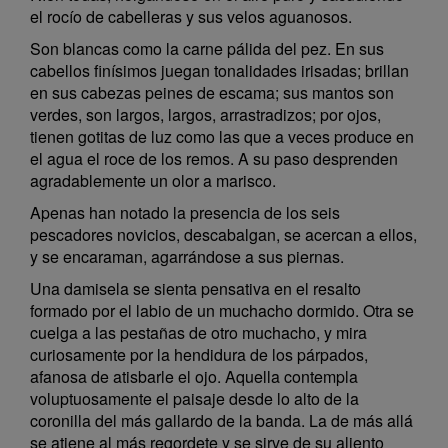
el rocío de cabelleras y sus velos aguanosos.
Son blancas como la carne pálida del pez. En sus
cabellos finísimos juegan tonalidades irisadas; brillan
en sus cabezas peines de escama; sus mantos son
verdes, son largos, largos, arrastradizos; por ojos,
tienen gotitas de luz como las que a veces produce en
el agua el roce de los remos. A su paso desprenden
agradablemente un olor a marisco.
Apenas han notado la presencia de los seis
pescadores novicios, descabalgan, se acercan a ellos,
y se encaraman, agarrándose a sus piernas.
Una damisela se sienta pensativa en el resalto
formado por el labio de un muchacho dormido. Otra se
cuelga a las pestañas de otro muchacho, y mira
curiosamente por la hendidura de los párpados,
afanosa de atisbarle el ojo. Aquella contempla
voluptuosamente el paisaje desde lo alto de la
coronilla del más gallardo de la banda. La de más allá
se atiene al más regordete y se sirve de su aliento