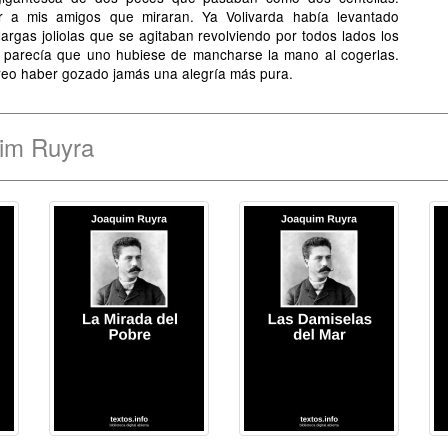
ir a mis amigos que miraran. Ya Volivarda había levantado
argas joliolas que se agitaban revolviendo por todos lados los
ue parecía que uno hubiese de mancharse la mano al cogerlas.
 creo haber gozado jamás una alegría más pura.
uim Ruyra