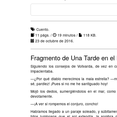
Cuento.
11 págs. /
19 minutos /
118 KB.
23 de octubre de 2016.
Fragmento de Una Tarde en el
Siguiendo los consejos de Volivarda, de vez en 
impacientaba.
—¿Por qué diablo merecimos la mala estrella? —m
sé, pardiez! ¡Pues si no me he santiguado hoy!
Mojó los dedos, sumergiéndolos en el mar, como s
devotamente.
—¡A ver si rompemos el conjuro, concho!
Habíamos llegado a un paraje soleado, y súbitamen
hilos luminosos que el sol extendía, la sombra