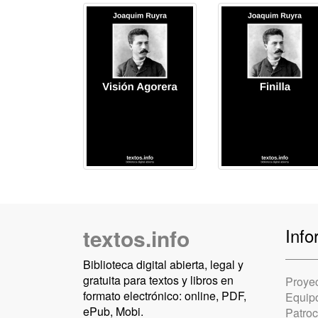
textos.info
Info
Biblioteca digital abierta, legal y
gratuita para textos y libros en
Proye
formato electrónico: online, PDF,
Equip
ePub, Mobi.
Patro