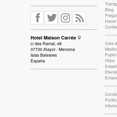
Trans
Blog
Pregun
Hacer
Conta
Hotel Maison Carrée
Sala 
c/ des Ramal, 48
Medio
07730 Alayor - Menorca
Public
Islas Baleares
Hitos
España
Estadí
Efemé
Enlac
Condi
Políti
Inform