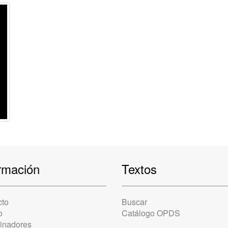
rmación
Textos
cto
Buscar
o
Catálogo OPDS
cinadores