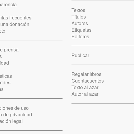
parencia
Textos
Títulos
tas frecuentes
Autores
 una donación
Etiquetas
cto
Editores
de prensa
Publicar
s
idad
Regalar libros
sticas
Cuentacuentos
rides
Texto al azar
es
Autor al azar
ciones de uso
ca de privacidad
ación legal