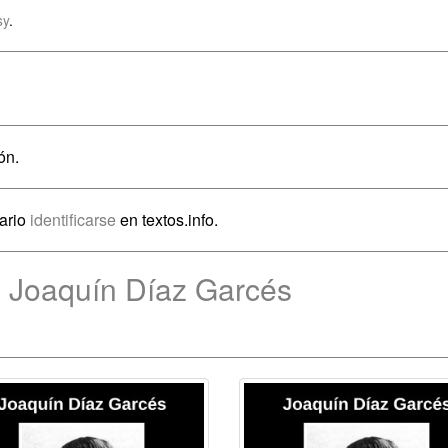
sy
.
ón.
sario
identificarse
en textos.info.
e Joaquín Díaz Garcés