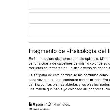
Fragmento de «Psicología del I
En fin, no quiero distraerme en este episodio. Mi hom
ver una cuarta de calcetines del mismo color de su 
rodilleras se formarán en un sitio diverso de donde 
La antipatía de este hombre se me comunicó como un 
cada vez que creía encontrarse con mi mirada. Era u
camina con las piernas abiertas y los pies inclinado
una maleta que había yo colocado allí por precaució
8 págs. /
14 minutos.
204 visitas.