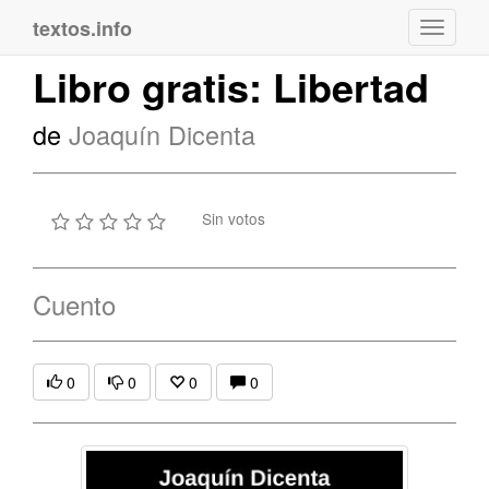
textos.info
Navega
Libro gratis: Libertad
de
Joaquín Dicenta
Sin votos
Cuento
0
0
0
0