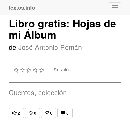
textos.info
Navega
Libro gratis: Hojas de
mi Álbum
de
José Antonio Román
Sin votos
Cuentos
,
colección
2
0
0
0