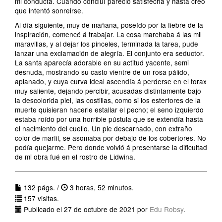
mi conducta. Cuando concluí pareció satisfecha y hasta creo
que intentó sonreirse.
Al día siguiente, muy de mañana, poseído por la fiebre de la
inspiración, comencé á trabajar. La cosa marchaba á las mil
maravillas, y al dejar los pinceles, terminada la tarea, pude
lanzar una exclamación de alegría. El conjunto era seductor.
La santa aparecía adorable en su actitud yacente, semi
desnuda, mostrando su casto vientre de un rosa pálido,
aplanado, y cuya curva ideal ascendía á perderse en el torax
muy saliente, dejando percibir, acusadas distintamente bajo
la descolorida piel, las costillas, como si los estertores de la
muerte quisieran hacerle estallar el pecho; el seno izquierdo
estaba roído por una horrible pústula que se extendía hasta
el nacimiento del cuello. Un pie descarnado, con extraño
color de marfil, se asomaba por debajo de los cobertores. No
podía quejarme. Pero donde volvió á presentarse la dificultad
de mi obra fué en el rostro de Lidwina.
132 págs. /
3 horas, 52 minutos.
157 visitas.
Publicado el 27 de octubre de 2021 por
Edu Robsy
.