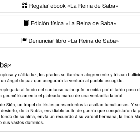
Regalar ebook
«La Reina de Saba»
Edición física
«La Reina de Saba»
Denunciar libro
«La Reina de Saba»
aba»
iosa y cálida luz; los prados se iluminan alegremente y triscan bullici
do un ángel de paz que asegurara la ventura al pueblo escogido.
eplegada al fondo del suntuoso palanquín, mecida por el tardo paso de 
ta geométricamente el plateado marco de una ventanilla lateral
e Sión, un tropel de tristes pensamientos la asaltan tumultuosos. Y se
el desierto; de la Nubia, envidiable botín de guerra que conquistaron l
l fondo de su alma, envía un recuerdo á su varonil hermana, la linda Ma
 sus vastos dominios.