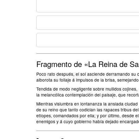
Fragmento de «La Reina de S
Poco rato después, el sol asciende derramando su cop
alborota su follaje á impulsos de la brisa, semejan
Tendida de modo negligente sobre mullidos cojines, r
la melancólica contemplación del paisaje, que recor
Mientras vislumbra en lontananza la ansiada ciudad d
de su reino que tanto codician las rapaces tribus d
etíopes, comandados por ella; y por último, desde e
enemigos y á cuyo gobierno había dejado encargado