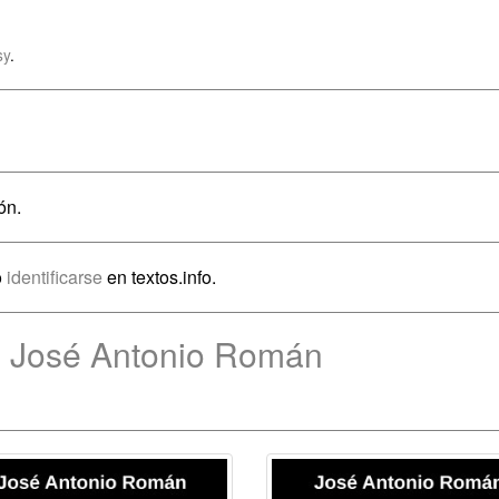
sy
.
ón.
o
identificarse
en textos.info.
e José Antonio Román