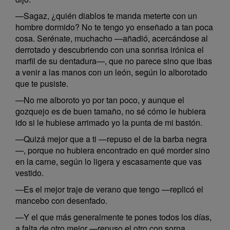
—Sagaz, ¿quién diablos te manda meterte con un
hombre dormido? No te tengo yo enseñado a tan poca
cosa. Serénate, muchacho —añadió, acercándose al
derrotado y descubriendo con una sonrisa irónica el
marfil de su dentadura—, que no parece sino que ibas
a venir a las manos con un león, según lo alborotado
que te pusiste.
—No me alboroto yo por tan poco, y aunque el
gozquejo es de buen tamaño, no sé cómo le hubiera
ido si le hubiese arrimado yo la punta de mi bastón.
—Quizá mejor que a ti —repuso el de la barba negra
—, porque no hubiera encontrado en qué morder sino
en la carne, según lo ligera y escasamente que vas
vestido.
—Es el mejor traje de verano que tengo —replicó el
mancebo con desenfado.
—Y el que más generalmente te pones todos los días,
a falta de otro mejor —repuso el otro con sorna.