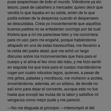
puse sospechoso de todo el mundo. Viéndome ya sin
tesoro, pasé de caballero a mercader, quiero decir que
vendía lo que topaba en su celda, amén de lo que
podía extraer de la despensa cuando el despensero
se descuidaba. Creía yo inocentemente que aquellos
buenos padres no se enfadarían conmigo por tal cual
friolera que a mí me pareciese bien y me conviniera
para mi uso; pero me engañé, porque habiéndome
atrapado en una de estas travesurillas, me llevaron a
la celda del padre abad, que me echó un largo
discurso sobre los inconvenientes que traía para el
cuerpo y el alma el feo vicio del robo, y me hizo sentir
en seguida los que traía para el cuerpo mandándome
coger por cuatro robustos legos, quienes, a pesar de
mis gritos, patadas y mordiscos, me molieron a azotes,
encerrándome, además, en un sótano, de donde no
salí sino para dejar el convento, aunque esto no fue
hasta que encojé las mulas de la labor y satisfice mi
venganza como mejor pude y me pareció.
—No me disgusta el principio —interrumpió el del