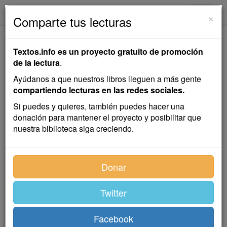
textos.info
Navega
×
Comparte tus lecturas
Sancho Saldaña
Textos.info es un proyecto gratuito de promoción
de la lectura
.
Jose de Espronceda
Ayúdanos a que nuestros libros lleguen a más gente
compartiendo lecturas en las redes sociales.
Novela
Si puedes y quieres, también puedes hacer una
donación para mantener el proyecto y posibilitar que
nuestra biblioteca siga creciendo.
Índice
Donar
Twitter
Facebook