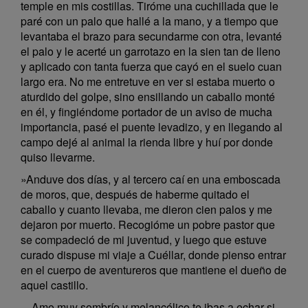
temple en mis costillas. Tiróme una cuchillada que le
paré con un palo que hallé a la mano, y a tiempo que
levantaba el brazo para secundarme con otra, levanté
el palo y le acerté un garrotazo en la sien tan de lleno
y aplicado con tanta fuerza que cayó en el suelo cuan
largo era. No me entretuve en ver si estaba muerto o
aturdido del golpe, sino ensillando un caballo monté
en él, y fingiéndome portador de un aviso de mucha
importancia, pasé el puente levadizo, y en llegando al
campo dejé al animal la rienda libre y huí por donde
quiso llevarme.
»Anduve dos días, y al tercero caí en una emboscada
de moros, que, después de haberme quitado el
caballo y cuanto llevaba, me dieron cien palos y me
dejaron por muerto. Recogióme un pobre pastor que
se compadeció de mi juventud, y luego que estuve
curado dispuse mi viaje a Cuéllar, donde pienso entrar
en el cuerpo de aventureros que mantiene el dueño de
aquel castillo.
—Amo muy sombrío y melancólico te ibas a echar si