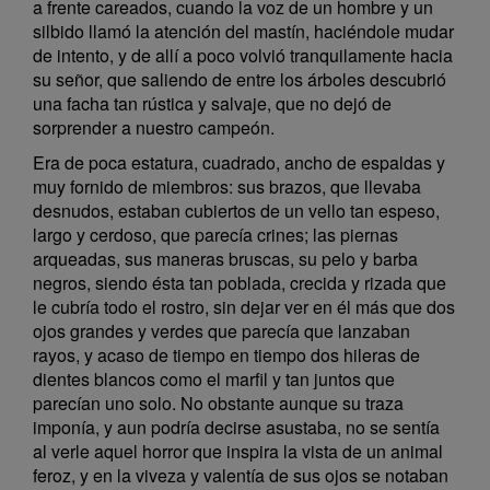
a frente careados, cuando la voz de un hombre y un
silbido llamó la atención del mastín, haciéndole mudar
de intento, y de allí a poco volvió tranquilamente hacia
su señor, que saliendo de entre los árboles descubrió
una facha tan rústica y salvaje, que no dejó de
sorprender a nuestro campeón.
Era de poca estatura, cuadrado, ancho de espaldas y
muy fornido de miembros: sus brazos, que llevaba
desnudos, estaban cubiertos de un vello tan espeso,
largo y cerdoso, que parecía crines; las piernas
arqueadas, sus maneras bruscas, su pelo y barba
negros, siendo ésta tan poblada, crecida y rizada que
le cubría todo el rostro, sin dejar ver en él más que dos
ojos grandes y verdes que parecía que lanzaban
rayos, y acaso de tiempo en tiempo dos hileras de
dientes blancos como el marfil y tan juntos que
parecían uno solo. No obstante aunque su traza
imponía, y aun podría decirse asustaba, no se sentía
al verle aquel horror que inspira la vista de un animal
feroz, y en la viveza y valentía de sus ojos se notaban