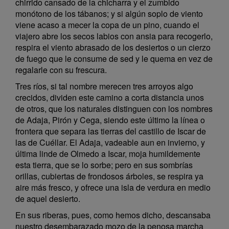
chirrido cansado de la chicharra y el zumbido
monótono de los tábanos; y si algún soplo de viento
viene acaso a mecer la copa de un pino, cuando el
viajero abre los secos labios con ansia para recogerlo,
respira el viento abrasado de los desiertos o un cierzo
de fuego que le consume de sed y le quema en vez de
regalarle con su frescura.
Tres ríos, si tal nombre merecen tres arroyos algo
crecidos, dividen este camino a corta distancia unos
de otros, que los naturales distinguen con los nombres
de Adaja, Pirón y Cega, siendo este último la línea o
frontera que separa las tierras del castillo de Iscar de
las de Cuéllar. El Adaja, vadeable aun en invierno, y
última linde de Olmedo a Iscar, moja humildemente
esta tierra, que se lo sorbe; pero en sus sombrías
orillas, cubiertas de frondosos árboles, se respira ya
aire más fresco, y ofrece una isla de verdura en medio
de aquel desierto.
En sus riberas, pues, como hemos dicho, descansaba
nuestro desembarazado mozo de la penosa marcha