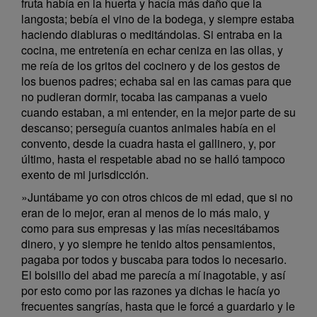
fruta había en la huerta y hacía más daño que la
langosta; bebía el vino de la bodega, y siempre estaba
haciendo diabluras o meditándolas. Si entraba en la
cocina, me entretenía en echar ceniza en las ollas, y
me reía de los gritos del cocinero y de los gestos de
los buenos padres; echaba sal en las camas para que
no pudieran dormir, tocaba las campanas a vuelo
cuando estaban, a mi entender, en la mejor parte de su
descanso; perseguía cuantos animales había en el
convento, desde la cuadra hasta el gallinero, y, por
último, hasta el respetable abad no se halló tampoco
exento de mi jurisdicción.
»Juntábame yo con otros chicos de mi edad, que si no
eran de lo mejor, eran al menos de lo más malo, y
como para sus empresas y las mías necesitábamos
dinero, y yo siempre he tenido altos pensamientos,
pagaba por todos y buscaba para todos lo necesario.
El bolsillo del abad me parecía a mí inagotable, y así
por esto como por las razones ya dichas le hacía yo
frecuentes sangrías, hasta que le forcé a guardarlo y le