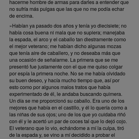
hacerme hombre de armas para darles a entender que
no sufría más pulgas que las que no me podía echar
de encima.
»Habían ya pasado dos años y tenía yo diecisiete; no
había cosa buena ni mala que no supiera; manejaba
la espada, el arco y el caballo tan diestramente como
el mejor veterano; me habían dicho algunas mozas
que tenía aire de caballero, y no deseaba más que
una ocasión de señalarme. La primera que se me
presentó fue justamente con el que me quiso colgar
por espía la primera noche. No se me había olvidado
su buen deseo, y hacía mucho tiempo que, así por
esto como por algunos malos tratos que había
experimentado de él, le andaba buscando quimera.
Un día se me proporcionó su caballo. Era uno de los
mejores que había en el castillo, y él lo quería como a
las niñas de sus ojos; uno de los que yo cuidaba riñó
con él y le acertó un par de coces tal que lo dejó cojo.
El veterano que lo vio, echándome a mí la culpa, tiró
de la espada y, se vino a mí decidido a probar el