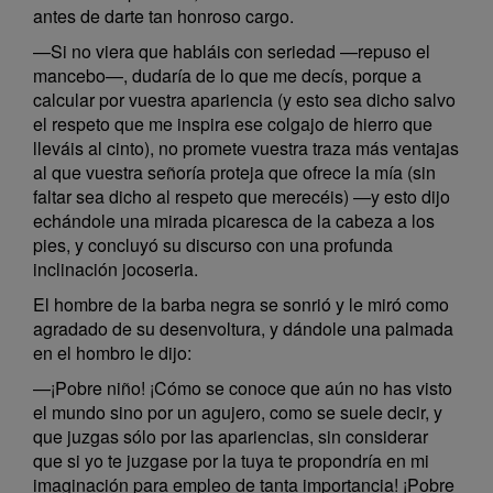
antes de darte tan honroso cargo.
—Si no viera que habláis con seriedad —repuso el
mancebo—, dudaría de lo que me decís, porque a
calcular por vuestra apariencia (y esto sea dicho salvo
el respeto que me inspira ese colgajo de hierro que
lleváis al cinto), no promete vuestra traza más ventajas
al que vuestra señoría proteja que ofrece la mía (sin
faltar sea dicho al respeto que merecéis) —y esto dijo
echándole una mirada picaresca de la cabeza a los
pies, y concluyó su discurso con una profunda
inclinación jocoseria.
El hombre de la barba negra se sonrió y le miró como
agradado de su desenvoltura, y dándole una palmada
en el hombro le dijo:
—¡Pobre niño! ¡Cómo se conoce que aún no has visto
el mundo sino por un agujero, como se suele decir, y
que juzgas sólo por las apariencias, sin considerar
que si yo te juzgase por la tuya te propondría en mi
imaginación para empleo de tanta importancia! ¡Pobre