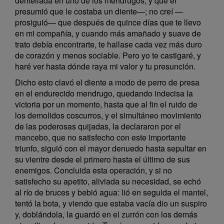
dentellada en uno de los mendrugos, y que él
presumió que le costaba un diente—; no creí —
prosiguió— que después de quince días que te llevo
en mi compañía, y cuando más amañado y suave de
trato debía encontrarte, te hallase cada vez más duro
de corazón y menos sociable. Pero yo te castigaré, y
haré ver hasta dónde raya mi valor y tu presunción.
Dicho esto clavó el diente a modo de perro de presa
en el endurecido mendrugo, quedando indecisa la
victoria por un momento, hasta que al fin el ruido de
los demolidos coscurros, y el simultáneo movimiento
de las poderosas quijadas, la declararon por el
mancebo, que no satisfecho con este importante
triunfo, siguió con el mayor denuedo hasta sepultar en
su vientre desde el primero hasta el último de sus
enemigos. Concluida esta operación, y si no
satisfecho su apetito, aliviada su necesidad, se echó
al río de bruces y bebió agua: lió en seguida el mantel,
tentó la bota, y viendo que estaba vacía dio un suspiro
y, doblándola, la guardó en el zurrón con los demás