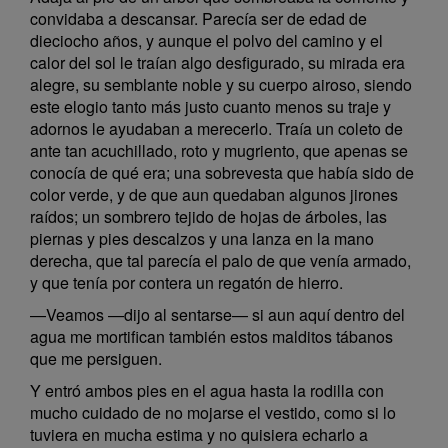
convidaba a descansar. Parecía ser de edad de
dieciocho años, y aunque el polvo del camino y el
calor del sol le traían algo desfigurado, su mirada era
alegre, su semblante noble y su cuerpo airoso, siendo
este elogio tanto más justo cuanto menos su traje y
adornos le ayudaban a merecerlo. Traía un coleto de
ante tan acuchillado, roto y mugriento, que apenas se
conocía de qué era; una sobrevesta que había sido de
color verde, y de que aun quedaban algunos jirones
raídos; un sombrero tejido de hojas de árboles, las
piernas y pies descalzos y una lanza en la mano
derecha, que tal parecía el palo de que venía armado,
y que tenía por contera un regatón de hierro.
—Veamos —dijo al sentarse— si aun aquí dentro del
agua me mortifican también estos malditos tábanos
que me persiguen.
Y entró ambos pies en el agua hasta la rodilla con
mucho cuidado de no mojarse el vestido, como si lo
tuviera en mucha estima y no quisiera echarlo a