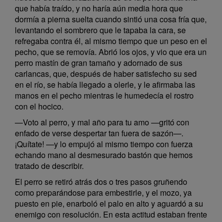
que había traído, y no haría aún media hora que
dormía a pierna suelta cuando sintió una cosa fría que,
levantando el sombrero que le tapaba la cara, se
refregaba contra él, al mismo tiempo que un peso en el
pecho, que se removía. Abrió los ojos, y vio que era un
perro mastín de gran tamaño y adornado de sus
carlancas, que, después de haber satisfecho su sed
en el río, se había llegado a olerle, y le afirmaba las
manos en el pecho mientras le humedecía el rostro
con el hocico.
—Voto al perro, y mal año para tu amo —gritó con
enfado de verse despertar tan fuera de sazón—.
¡Quítate! —y lo empujó al mismo tiempo con fuerza
echando mano al desmesurado bastón que hemos
tratado de describir.
El perro se retiró atrás dos o tres pasos gruñendo
como preparándose para embestirle, y el mozo, ya
puesto en pie, enarboló el palo en alto y aguardó a su
enemigo con resolución. En esta actitud estaban frente