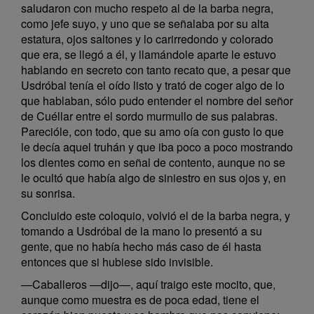
saludaron con mucho respeto al de la barba negra,
como jefe suyo, y uno que se señalaba por su alta
estatura, ojos saltones y lo carirredondo y colorado
que era, se llegó a él, y llamándole aparte le estuvo
hablando en secreto con tanto recato que, a pesar que
Usdróbal tenía el oído listo y trató de coger algo de lo
que hablaban, sólo pudo entender el nombre del señor
de Cuéllar entre el sordo murmullo de sus palabras.
Parecióle, con todo, que su amo oía con gusto lo que
le decía aquel truhán y que iba poco a poco mostrando
los dientes como en señal de contento, aunque no se
le ocultó que había algo de siniestro en sus ojos y, en
su sonrisa.
Concluido este coloquio, volvió el de la barba negra, y
tomando a Usdróbal de la mano lo presentó a su
gente, que no había hecho más caso de él hasta
entonces que si hubiese sido invisible.
—Caballeros —dijo—, aquí traigo este mocito, que,
aunque como muestra es de poca edad, tiene el