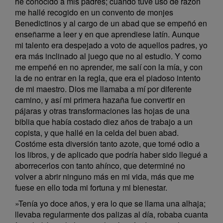
he conocido a mis padres; cuando tuve uso de razón
me hallé recogido en un convento de monjes
Benedictinos y al cargo de un abad que se empeñó en
enseñarme a leer y en que aprendiese latín. Aunque
mi talento era despejado a voto de aquellos padres, yo
era más inclinado al juego que no al estudio. Y como
me empeñé en no aprender, me salí con la mía, y con
la de no entrar en la regla, que era el piadoso intento
de mi maestro. Dios me llamaba a mí por diferente
camino, y así mi primera hazaña fue convertir en
pájaras y otras transformaciones las hojas de una
biblia que había costado diez años de trabajo a un
copista, y que hallé en la celda del buen abad.
Costóme esta diversión tanto azote, que tomé odio a
los libros, y de aplicado que podría haber sido llegué a
aborrecerlos con tanto ahínco, que determiné no
volver a abrir ninguno más en mi vida, más que me
fuese en ello toda mi fortuna y mi bienestar.
»Tenía yo doce años, y era lo que se llama una alhaja;
llevaba regularmente dos palizas al día, robaba cuanta