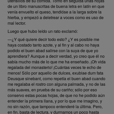
utensilios de su comida. Tomó en seguida unas hojas
de un libro manuscritas de buena letra en latín en que
venía envuelto el queso, tendióse a la larga sobre la
hierba, y empezó a deletrear a voces como es uso de
mal lector.
Luego que hubo leído un rato exclamó:
—¿Y qué quiere decir todo esto? ¿Y es posible me
haya costado tanto azote, y al fin y al cabo no haya
podido el buen abad salirse con la suya de que yo
aprendiera? Aunque a decir verdad, yo creo que él no
sabía mucho más de lo que me ha enseñado. ¡Oh vida
regalada del monasterio! ¡Cuántas veces te echo de
menos! Sólo por aquello de dulces, exubiae dum fata
Deusque sinebant, como repetía el buen abad cuando
me regalaba el rostro con alguna palmada, y no de las
más suaves, en prueba de su cariño; sólo por eso
conservo estas pocas hojas, de que no he podido aún
entender la primera llana, y por lo que me imagino, y
no sin razón, que tampoco entenderé la última. Pero,
en fin, basta de lectura, y durmamos un poco hasta