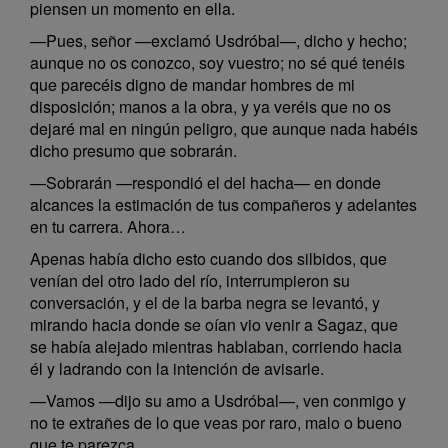
piensen un momento en ella.
—Pues, señor —exclamó Usdróbal—, dicho y hecho;
aunque no os conozco, soy vuestro; no sé qué tenéis
que parecéis digno de mandar hombres de mi
disposición; manos a la obra, y ya veréis que no os
dejaré mal en ningún peligro, que aunque nada habéis
dicho presumo que sobrarán.
—Sobrarán —respondió el del hacha— en donde
alcances la estimación de tus compañeros y adelantes
en tu carrera. Ahora…
Apenas había dicho esto cuando dos silbidos, que
venían del otro lado del río, interrumpieron su
conversación, y el de la barba negra se levantó, y
mirando hacia donde se oían vio venir a Sagaz, que
se había alejado mientras hablaban, corriendo hacia
él y ladrando con la intención de avisarle.
—Vamos —dijo su amo a Usdróbal—, ven conmigo y
no te extrañes de lo que veas por raro, malo o bueno
que te parezca.