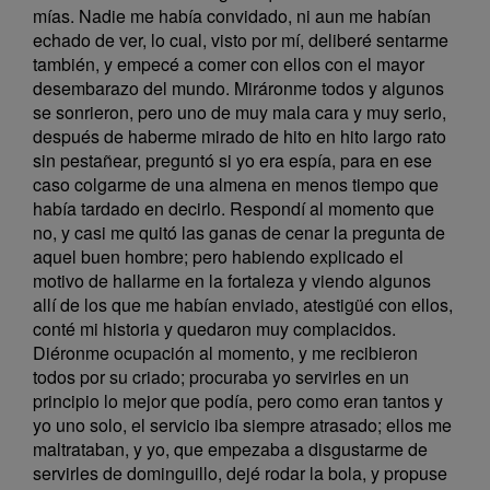
mías. Nadie me había convidado, ni aun me habían
echado de ver, lo cual, visto por mí, deliberé sentarme
también, y empecé a comer con ellos con el mayor
desembarazo del mundo. Miráronme todos y algunos
se sonrieron, pero uno de muy mala cara y muy serio,
después de haberme mirado de hito en hito largo rato
sin pestañear, preguntó si yo era espía, para en ese
caso colgarme de una almena en menos tiempo que
había tardado en decirlo. Respondí al momento que
no, y casi me quitó las ganas de cenar la pregunta de
aquel buen hombre; pero habiendo explicado el
motivo de hallarme en la fortaleza y viendo algunos
allí de los que me habían enviado, atestigüé con ellos,
conté mi historia y quedaron muy complacidos.
Diéronme ocupación al momento, y me recibieron
todos por su criado; procuraba yo servirles en un
principio lo mejor que podía, pero como eran tantos y
yo uno solo, el servicio iba siempre atrasado; ellos me
maltrataban, y yo, que empezaba a disgustarme de
servirles de dominguillo, dejé rodar la bola, y propuse