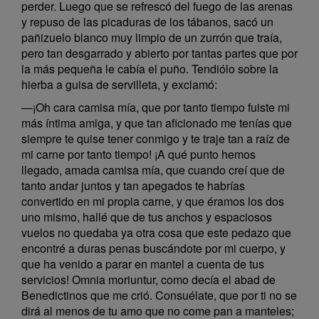
perder. Luego que se refrescó del fuego de las arenas
y repuso de las picaduras de los tábanos, sacó un
pañizuelo blanco muy limpio de un zurrón que traía,
pero tan desgarrado y abierto por tantas partes que por
la más pequeña le cabía el puño. Tendiólo sobre la
hierba a guisa de servilleta, y exclamó:
—¡Oh cara camisa mía, que por tanto tiempo fuiste mi
más íntima amiga, y que tan aficionado me tenías que
siempre te quise tener conmigo y te traje tan a raíz de
mi carne por tanto tiempo! ¡A qué punto hemos
llegado, amada camisa mía, que cuando creí que de
tanto andar juntos y tan apegados te habrías
convertido en mi propia carne, y que éramos los dos
uno mismo, hallé que de tus anchos y espaciosos
vuelos no quedaba ya otra cosa que este pedazo que
encontré a duras penas buscándote por mi cuerpo, y
que ha venido a parar en mantel a cuenta de tus
servicios! Omnia moriuntur, como decía el abad de
Benedictinos que me crió. Consuélate, que por ti no se
dirá al menos de tu amo que no come pan a manteles;