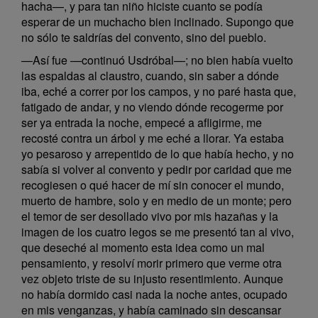
hacha—, y para tan niño hiciste cuanto se podía
esperar de un muchacho bien inclinado. Supongo que
no sólo te saldrías del convento, sino del pueblo.
—Así fue —continuó Usdróbal—; no bien había vuelto
las espaldas al claustro, cuando, sin saber a dónde
iba, eché a correr por los campos, y no paré hasta que,
fatigado de andar, y no viendo dónde recogerme por
ser ya entrada la noche, empecé a afligirme, me
recosté contra un árbol y me eché a llorar. Ya estaba
yo pesaroso y arrepentido de lo que había hecho, y no
sabía si volver al convento y pedir por caridad que me
recogiesen o qué hacer de mí sin conocer el mundo,
muerto de hambre, solo y en medio de un monte; pero
el temor de ser desollado vivo por mis hazañas y la
imagen de los cuatro legos se me presentó tan al vivo,
que deseché al momento esta idea como un mal
pensamiento, y resolví morir primero que verme otra
vez objeto triste de su injusto resentimiento. Aunque
no había dormido casi nada la noche antes, ocupado
en mis venganzas, y había caminado sin descansar