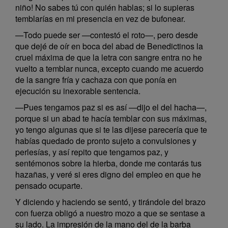
niño! No sabes tú con quién hablas; si lo supieras
temblarías en mi presencia en vez de bufonear.
—Todo puede ser —contestó el roto—, pero desde
que dejé de oír en boca del abad de Benedictinos la
cruel máxima de que la letra con sangre entra no he
vuelto a temblar nunca, excepto cuando me acuerdo
de la sangre fría y cachaza con que ponía en
ejecución su inexorable sentencia.
—Pues tengamos paz si es así —dijo el del hacha—,
porque si un abad te hacía temblar con sus máximas,
yo tengo algunas que si te las dijese parecería que te
habías quedado de pronto sujeto a convulsiones y
perlesías, y así repito que tengamos paz, y
sentémonos sobre la hierba, donde me contarás tus
hazañas, y veré si eres digno del empleo en que he
pensado ocuparte.
Y diciendo y haciendo se sentó, y tirándole del brazo
con fuerza obligó a nuestro mozo a que se sentase a
su lado. La impresión de la mano del de la barba