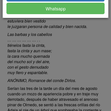
Capítulo 1
Whatsapp
En resolución él mostraba en su apostura que si
estuviera bien vestido
le juzgaran persona de calidad y bien nacida.
Las barbas y los cabellos
… … … … … … . .
tiénelos fasta la cinta,
fasta la cinta y aun mase;
la cara mucho quemada
del mucho sol y del aire,
con el gesto demudado
muy fiero y espantable.
ANÓNIMO, Romance del conde Dirlos.
Serían las tres de la tarde un día del mes de agosto
cuando un mozo de apariencia pobre y en traje muy
derrotado, después de haber atravesado el arenoso
pinar de Olmedo, se sentó a las frescas orillas del río
Adaja al pie de un árbol que sombreaba la corriente y