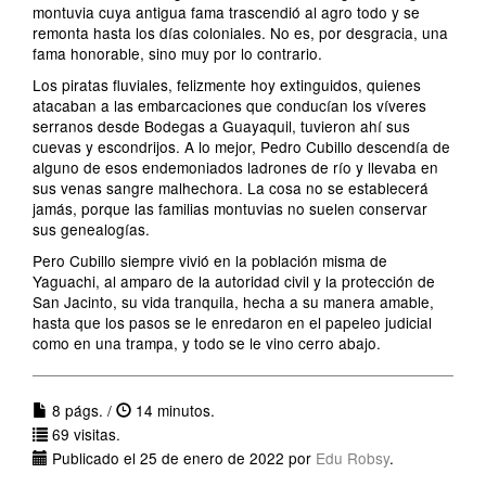
montuvia cuya antigua fama trascendió al agro todo y se
remonta hasta los días coloniales. No es, por desgracia, una
fama honorable, sino muy por lo contrario.
Los piratas fluviales, felizmente hoy extinguidos, quienes
atacaban a las embarcaciones que conducían los víveres
serranos desde Bodegas a Guayaquil, tuvieron ahí sus
cuevas y escondrijos. A lo mejor, Pedro Cubillo descendía de
alguno de esos endemoniados ladrones de río y llevaba en
sus venas sangre malhechora. La cosa no se establecerá
jamás, porque las familias montuvias no suelen conservar
sus genealogías.
Pero Cubillo siempre vivió en la población misma de
Yaguachi, al amparo de la autoridad civil y la protección de
San Jacinto, su vida tranquila, hecha a su manera amable,
hasta que los pasos se le enredaron en el papeleo judicial
como en una trampa, y todo se le vino cerro abajo.
8 págs. /
14 minutos.
69 visitas.
Publicado el 25 de enero de 2022 por
Edu Robsy
.