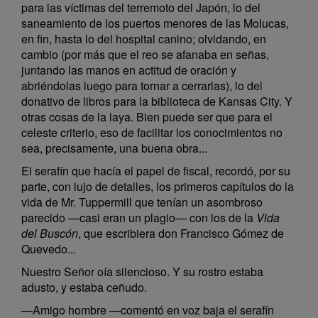
para las víctimas del terremoto del Japón, lo del
saneamiento de los puertos menores de las Molucas,
en fin, hasta lo del hospital canino; olvidando, en
cambio (por más que el reo se afanaba en señas,
juntando las manos en actitud de oración y
abriéndolas luego para tornar a cerrarlas), lo del
donativo de libros para la biblioteca de Kansas City. Y
otras cosas de la laya. Bien puede ser que para el
celeste criterio, eso de facilitar los conocimientos no
sea, precisamente, una buena obra...
El serafín que hacía el papel de fiscal, recordó, por su
parte, con lujo de detalles, los primeros capítulos do la
vida de Mr. Tuppermill que tenían un asombroso
parecido —casi eran un plagio— con los de la
Vida
del Buscón
, que escribiera don Francisco Gómez de
Quevedo...
Nuestro Señor oía silencioso. Y su rostro estaba
adusto, y estaba ceñudo.
—Amigo hombre —comentó en voz baja el serafín