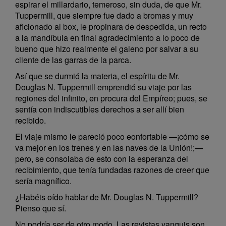
espirar el millardario, temeroso, sin duda, de que Mr.
Tuppermill, que siempre fue dado a bromas y muy
aficionado al box, le propinara de despedida, un recto
a la mandíbula en final agradecimiento a lo poco de
bueno que hizo realmente el galeno por salvar a su
cliente de las garras de la parca.
Así que se durmió la materia, el espíritu de Mr.
Douglas N. Tuppermill emprendió su viaje por las
regiones del infinito, en procura del Empíreo; pues, se
sentía con indiscutibles derechos a ser allí bien
recibido.
El viaje mismo le pareció poco eonfortable —¡cómo se
va mejor en los trenes y en las naves de la Unión!;—
pero, se consolaba de esto con la esperanza del
recibimiento, que tenía fundadas razones de creer que
sería magnífico.
¿Habéis oído hablar de Mr. Douglas N. Tuppermill?
Pienso que sí.
No podría ser de otro modo. Las revistas yanquis son