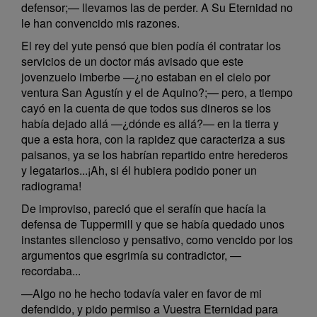
defensor;— llevamos las de perder. A Su Eternidad no
le han convencido mis razones.
El rey del yute pensó que bien podía él contratar los
servicios de un doctor más avisado que este
jovenzuelo imberbe —¿no estaban en el cielo por
ventura San Agustín y el de Aquino?;— pero, a tiempo
cayó en la cuenta de que todos sus dineros se los
había dejado allá —¿dónde es allá?— en la tierra y
que a esta hora, con la rapidez que caracteriza a sus
paisanos, ya se los habrían repartido entre herederos
y legatarios...¡Ah, si él hubiera podido poner un
radiograma!
De improviso, pareció que el serafín que hacía la
defensa de Tuppermill y que se había quedado unos
instantes silencioso y pensativo, como vencido por los
argumentos que esgrimía su contradictor, —
recordaba...
—Algo no he hecho todavía valer en favor de mi
defendido, y pido permiso a Vuestra Eternidad para