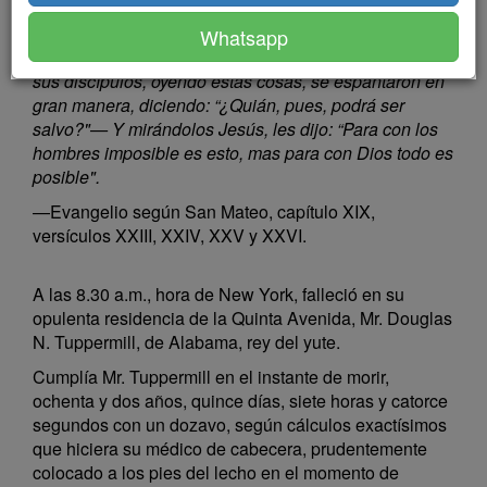
un camello por el ojo de una
Whatsapp
aguja, que entrar un rico en el Reino de Dios". Mas
sus discípulos, oyendo estas cosas, se espantaron en
gran manera, diciendo: “¿Quián, pues, podrá ser
salvo?"— Y mirándolos Jesús, les dijo: “Para con los
hombres imposible es esto, mas para con Dios todo es
posible".
—Evangelio según San Mateo, capítulo XIX,
versículos XXIII, XXIV, XXV y XXVI.
A las 8.30 a.m., hora de New York, falleció en su
opulenta residencia de la Quinta Avenida, Mr. Douglas
N. Tuppermill, de Alabama, rey del yute.
Cumplía Mr. Tuppermill en el instante de morir,
ochenta y dos años, quince días, siete horas y catorce
segundos con un dozavo, según cálculos exactísimos
que hiciera su médico de cabecera, prudentemente
colocado a los pies del lecho en el momento de