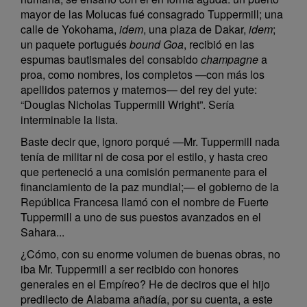
mayor de las Molucas fué consagrado Tuppermill; una
calle de Yokohama,
idem
, una plaza de Dakar,
idem
;
un paquete portugués
bound Goa
, recibió en las
espumas bautismales del consabido
champagne
a
proa, como nombres, los completos —con más los
apellidos paternos y maternos— del rey del yute:
“Douglas Nicholas Tuppermill Wright”. Sería
interminable la lista.
Baste decir que, ignoro porqué —Mr. Tuppermill nada
tenía de militar ni de cosa por el estilo, y hasta creo
que perteneció a una comisión permanente para el
financiamiento de la paz mundial;— el gobierno de la
República Francesa llamó con el nombre de Fuerte
Tuppermill a uno de sus puestos avanzados en el
Sahara...
¿Cómo, con su enorme volumen de buenas obras, no
iba Mr. Tuppermill a ser recibido con honores
generales en el Empíreo? He de deciros que el hijo
predilecto de Alabama añadía, por su cuenta, a este