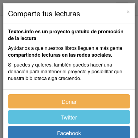
textos.info
Navega
×
Comparte tus lecturas
De Cómo Entró un
Textos.info es un proyecto gratuito de promoción
Rico en el Reino de
de la lectura
.
los Cielos
Ayúdanos a que nuestros libros lleguen a más gente
compartiendo lecturas en las redes sociales.
José de la Cuadra
Si puedes y quieres, también puedes hacer una
donación para mantener el proyecto y posibilitar que
nuestra biblioteca siga creciendo.
Cuento
Donar
(
A Joaquín Gallegos Lara
)
Twitter
Entonces Jesús dijo a sus discípulos: “De cierto os
digo que un rico dificilmente entrará en el Reino de los
Facebook
Cielos. Mas os digo, que más liviano trabajo es pasar