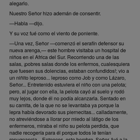
alegarlo.
Nuestro Señor hizo ademán de consentir.
—Habla —dijo.
Y su voz fué como el viento de poniente.
—Una vez, Señor —comenzó el serafín defensor su
nueva arenga,— este hombre visitaba un hospital de
niños en el Africa del Sur. Recorriendo una de las
salas, ¡pobres salas donde los enfermos, cualesquiera
que fuesen sus dolencias, estaban confundidos!; vio a
un niñito leproso... leproso como Job y como Lázaro,
Señor... Entretenido estuviera el niño con una pelota;
pero, al jugar con ella, la pelota cayó al suelo y rodó
muy lejos, donde él no podía alcanzarla. Sentado en
su camita, de la que no se levantaba ya porque la
lepra había devorado sus piernecitas... calladamente,
no atreviéndose a llorar por miedo al látigo de los
enfermeros, miraba el niño su pelota perdida, que
nadie recogería para él porque todos le tenían
repugnancia... Entonces, este hombre, Señor, fué a la