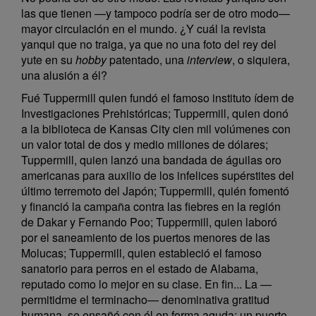
las que tienen —y tampoco podría ser de otro modo—
mayor circulación en el mundo. ¿Y cuál la revista
yanqui que no traiga, ya que no una foto del rey del
yute en su
hobby
patentado, una
interview
, o siquiera,
una alusión a él?
Fué Tuppermill quien fundó el famoso instituto ídem de
Investigaciones Prehistóricas; Tuppermill, quien donó
a la biblioteca de Kansas City cien mil volúmenes con
un valor total de dos y medio millones de dólares;
Tuppermill, quien lanzó una bandada de águilas oro
americanas para auxilio de los infelices supérstites del
último terremoto del Japón; Tuppermill, quién fomentó
y financió la campaña contra las fiebres en la región
de Dakar y Fernando Poo; Tuppermill, quien laboró
por el saneamiento de los puertos menores de las
Molucas; Tuppermill, quien estableció el famoso
sanatorio para perros en el estado de Alabama,
reputado como lo mejor en su clase. En fin... La —
permitidme el terminacho— denominativa gratitud
humana, se ensañó con él en forma aguda: un puerto