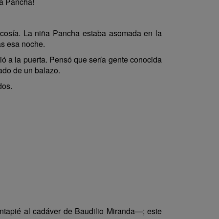
ña Pancha!
 cosía. La niña Pancha estaba asomada en la
as esa noche.
gió a la puerta. Pensó que sería gente conocida
ado de un balazo.
dos.
tapié al cadáver de Baudilio Miranda—; este