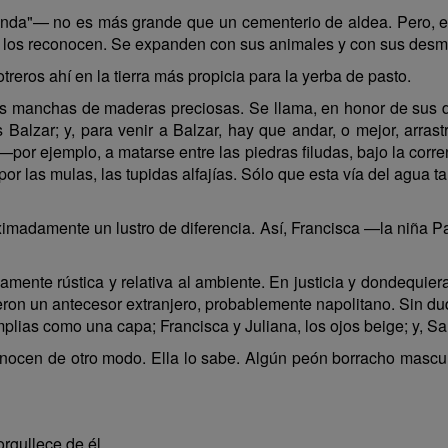
ienda"— no es más grande que un cementerio de aldea. Pero, e
no los reconocen. Se expanden con sus animales y con sus des
reros ahí en la tierra más propicia para la yerba de pasto.
 las manchas de maderas preciosas. Se llama, en honor de sus 
Balzar; y, para venir a Balzar, hay que andar, o mejor, arras
por ejemplo, a matarse entre las piedras filudas, bajo la corren
or las mulas, las tupidas alfajías. Sólo que esta vía del agua 
imadamente un lustro de diferencia. Así, Francisca —la niña Pa
mente rústica y relativa al ambiente. En justicia y dondequiera
eron un antecesor extranjero, probablemente napolitano. Sin dud
plias como una capa; Francisca y Juliana, los ojos beige; y, Sari
onocen de otro modo. Ella lo sabe. Algún peón borracho mascu
orgullece de él.