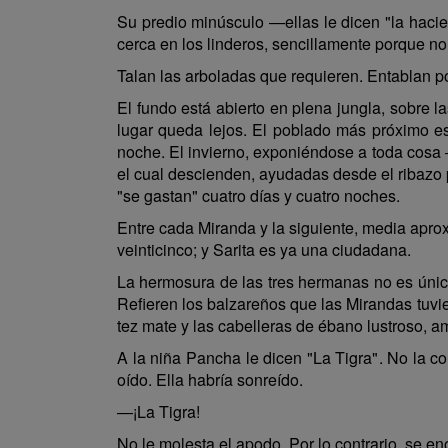
Su predio minúsculo —ellas le dicen "la hac
cerca en los linderos, sencillamente porque 
Talan las arboladas que requieren. Entablan pot
El fundo está abierto en plena jungla, sobre
lugar queda lejos. El poblado más próximo es 
noche. El invierno, exponiéndose a toda cosa —
el cual descienden, ayudadas desde el ribazo p
"se gastan" cuatro días y cuatro noches.
Entre cada Miranda y la siguiente, media aprox
veinticinco; y Sarita es ya una ciudadana.
La hermosura de las tres hermanas no es única
Refieren los balzareños que las Mirandas tuvi
tez mate y las cabelleras de ébano lustroso, am
A la niña Pancha le dicen "La Tigra". No la c
oído. Ella habría sonreído.
—¡La Tigra!
No le molesta el apodo. Por lo contrario, se en