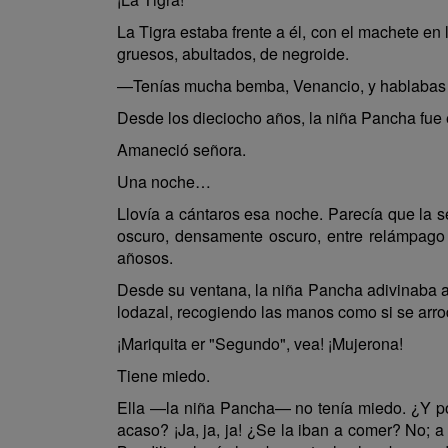
La Tigra estaba frente a él, con el machete en l
gruesos, abultados, de negroide.
—Tenías mucha bemba, Venancio, y hablabas fe
Desde los dieciocho años, la niña Pancha fue 
Amaneció señora.
Una noche…
Llovía a cántaros esa noche. Parecía que la se
oscuro, densamente oscuro, entre relámpago
añosos.
Desde su ventana, la niña Pancha adivinaba a l
lodazal, recogiendo las manos como si se arrod
¡Mariquita er "Segundo", vea! ¡Mujerona!
Tiene miedo.
Ella —la niña Pancha— no tenía miedo. ¿Y por
acaso? ¡Ja, ja, ja! ¿Se la iban a comer? No; 