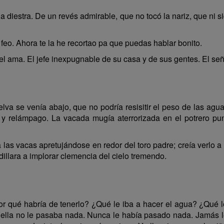
a diestra. De un revés admirable, que no tocó la nariz, que ni si
o. Ahora te la he recortao pa que puedas hablar bonito.
el ama. El jefe inexpugnable de su casa y de sus gentes. El señ
lva se venía abajo, que no podría resisitir el peso de las agu
 y relámpago. La vacada mugía aterrorizada en el potrero pu
as vacas apretujándose en redor del toro padre; creía verlo a 
illara a implorar clemencia del cielo tremendo.
 qué habría de tenerlo? ¿Qué le iba a hacer el agua? ¿Qué le
a ella no le pasaba nada. Nunca le había pasado nada. Jamás l