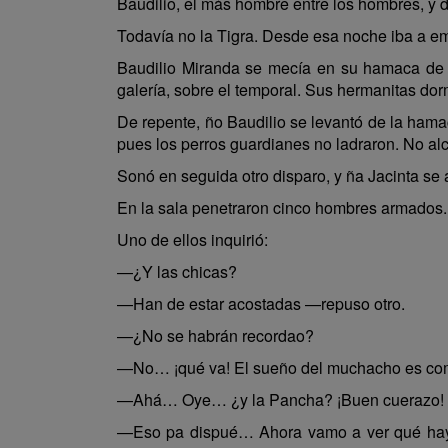
Baudilio, el más hombre entre los hombres, y 
Todavía no la Tigra. Desde esa noche iba a em
Baudilio Miranda se mecía en su hamaca de 
galería, sobre el temporal. Sus hermanitas dor
De repente, ño Baudilio se levantó de la hamac
pues los perros guardianes no ladraron. No al
Sonó en seguida otro disparo, y ña Jacinta se 
En la sala penetraron cinco hombres armados.
Uno de ellos inquirió:
—¿Y las chicas?
—Han de estar acostadas —repuso otro.
—¿No se habrán recordao?
—No… ¡qué va! El sueño del muchacho es com
—Ahá… Oye… ¿y la Pancha? ¡Buen cuerazo! ¡
—Eso pa dispué… Ahora vamo a ver qué hay d