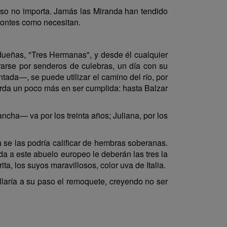
so no importa. Jamás las Miranda han tendido
montes como necesitan.
dueñas, "Tres Hermanas", y desde él cualquier
trarse por senderos de culebras, un día con su
tada—, se puede utilizar el camino del río, por
tarda un poco más en ser cumplida: hasta Balzar
ncha— va por los treinta años; Juliana, por los
 se las podría calificar de hembras soberanas.
a a este abuelo europeo le deberán las tres la
ta, los suyos maravillosos, color uva de Italia.
llaría a su paso el remoquete, creyendo no ser