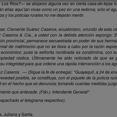
os Ríos?— se alojaron alguna vez en cierta casa-de-tejas ha
tán ellas aquí tan vivas como un pez en una redoma; sólo el agu
os y los policías rurales no me dejarán mentir.
as: Clemente Suárez Caseros, ecuatoriano, oriundo de esta ci
z Caseros & Cía., a usted con la debida atención expongo: E
cción provincial, permanece secuestrada en poder de sus herma
al de matrimonio que no se lleva a cabo por la razón expres
s económico; pues la señorita nombrada es condómina, con s
ropiedad rústica. Últimamente he sido noticiado de que s
 su integridad para que ordene una rápida intervención a los a
Caseros . — (Sigue la fe de entrega): "Guayaquil, a 24 de enero
revedad posible, se constituya, con el piquete de la policía ru
ad en el hecho que se denuncia; tomando cuantas medidas juzgu
imento que antecede. (Fdo.): Intendente General".
espachado el telegrama respectivo).
, Juliana y Sarita.