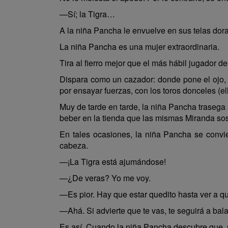
—Sí; la Tigra…
A la niña Pancha le envuelve en sus telas dora
La niña Pancha es una mujer extraordinaria.
Tira al fierro mejor que el más hábil jugador 
Dispara como un cazador: donde pone el ojo, 
por ensayar fuerzas, con los toros donceles (el
Muy de tarde en tarde, la niña Pancha trasega
beber en la tienda que las mismas Miranda sost
En tales ocasiones, la niña Pancha se convie
cabeza.
—¡La Tigra está ajumándose!
—¿De veras? Yo me voy.
—Es pior. Hay que estar quedito hasta ver a qu
—Ahá. Si advierte que te vas, te seguirá a bala
Es así. Cuando la niña Pancha descubre que, mi