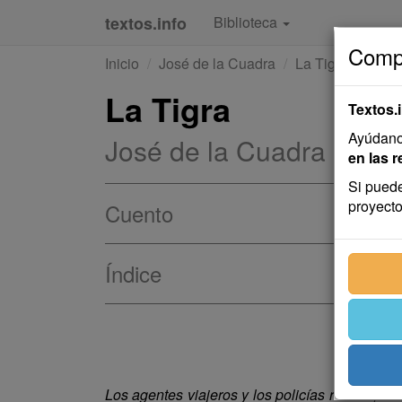
textos.info
Biblioteca
Compa
Inicio
José de la Cuadra
La Tigra
La Tigra
Textos.
Ayúdanos
José de la Cuadra
en las r
Si puede
proyecto
Cuento
Índice
Los agentes viajeros y los policías rurales, n