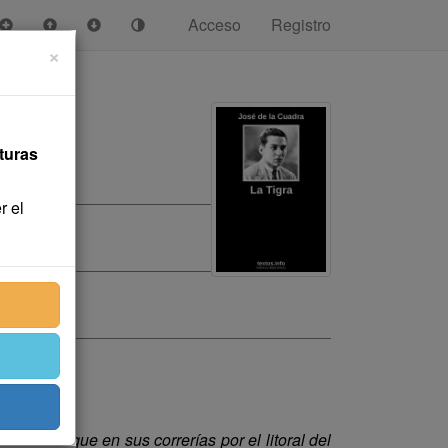
Acceso
Registro
×
turas
r el
ordarán que en sus correrías por el litoral del