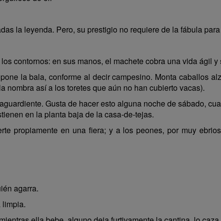
das la leyenda. Pero, su prestigio no requiere de la fábula para
de los contornos: en sus manos, el machete cobra una vida ágil y
pone la bala, conforme al decir campesino. Monta caballos alz
la nombra así a los toretes que aún no han cubierto vacas).
 aguardiente. Gusta de hacer esto alguna noche de sábado, cu
ienen en la planta baja de la casa-de-tejas.
rte propiamente en una fiera; y a los peones, por muy ebrios
ién agarra.
 limpia.
entras ella bebe, alguno deja furtivamente la cantina, lo caza