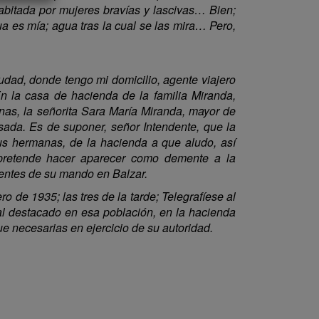
bitada por mujeres bravías y lascivas… Bien;
a es mía; agua tras la cual se las mira… Pero,
udad, donde tengo mi domicilio, agente viajero
n la casa de hacienda de la familia Miranda,
nas, la señorita Sara María Miranda, mayor de
ada. Es de suponer, señor Intendente, que la
us hermanas, de la hacienda a que aludo, así
e pretende hacer aparecer como demente a la
gentes de su mando en Balzar.
 de 1935; las tres de la tarde; Telegrafíese al
ral destacado en esa población, en la hacienda
e necesarias en ejercicio de su autoridad.