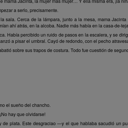
de mama Jacinta, la mujer más mujer… Y ella misma era, ¡la ni
pezar a serlo, precisamente.
la sala. Cerca de la lámpara, junto a la mesa, mama Jacinta
mían ahí atrás, en la alcoba. Nadie más había en la casa-de-tej
a. Había percibido un ruido de pasos en la escalera, y se diri
canzó a pisar el umbral. Cayó de redondo, con el pecho atraves
abatió sobre sus trapos de costura. Todo fue cuestión de segun
o el sueño del chancho.
No hay que olvidarse!
e plata. Este desgraciao —y el que hablaba sacudió un pun