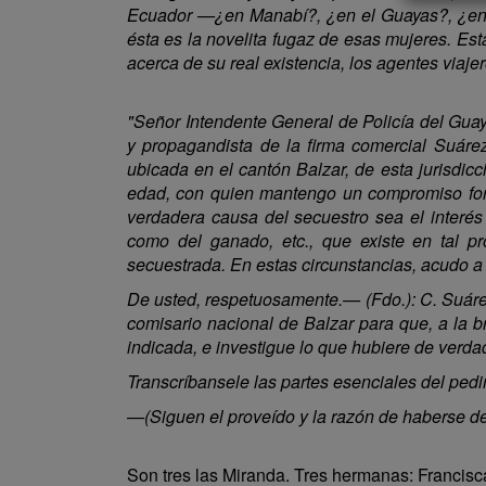
Ecuador —¿en Manabí?, ¿en el Guayas?, ¿en L
ésta es la novelita fugaz de esas mujeres. Es
acerca de su real existencia, los agentes viajer
"Señor Intendente General de Policía del Guay
y propagandista de la firma comercial Suáre
ubicada en el cantón Balzar, de esta jurisdi
edad, con quien mantengo un compromiso form
verdadera causa del secuestro sea el interé
como del ganado, etc., que existe en tal p
secuestrada. En estas circunstancias, acudo a
De usted, respetuosamente.— (Fdo.): C. Suárez 
comisario nacional de Balzar para que, a la b
indicada, e investigue lo que hubiere de verd
Transcríbansele las partes esenciales del ped
—(Siguen el proveído y la razón de haberse d
Son tres las Miranda. Tres hermanas: Francisca