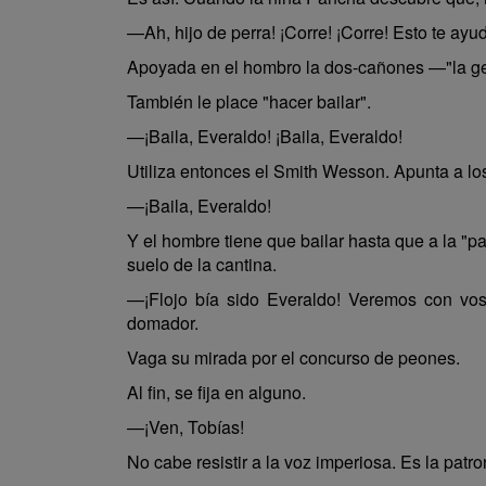
—Ah, hijo de perra! ¡Corre! ¡Corre! Esto te ayud
Apoyada en el hombro la dos-cañones —"la gem
También le place "hacer bailar".
—¡Baila, Everaldo! ¡Baila, Everaldo!
Utiliza entonces el Smith Wesson. Apunta a los
—¡Baila, Everaldo!
Y el hombre tiene que bailar hasta que a la "pa
suelo de la cantina.
—¡Flojo bía sido Everaldo! Veremos con vos,
domador.
Vaga su mirada por el concurso de peones.
Al fin, se fija en alguno.
—¡Ven, Tobías!
No cabe resistir a la voz imperiosa. Es la pat