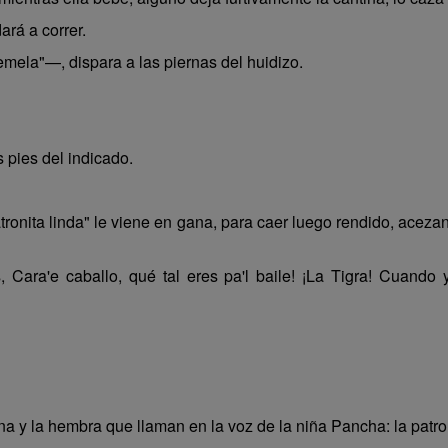
ará a correr.
ela"—, dispara a las piernas del huidizo.
 pies del indicado.
tronita linda" le viene en gana, para caer luego rendido, aceza
 Cara'e caballo, qué tal eres pa'l baile! ¡La Tigra! Cuando
rona y la hembra que llaman en la voz de la niña Pancha: la pat