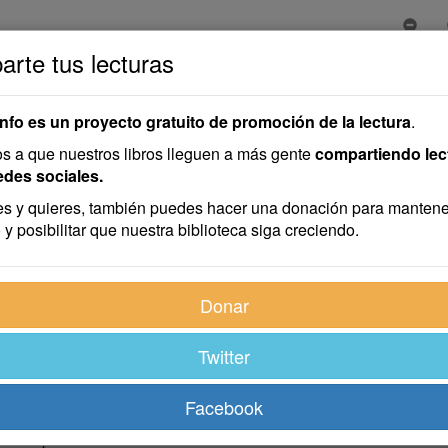
rte tus lecturas
info es un proyecto gratuito de promoción de la lectura
.
 a que nuestros libros lleguen a más gente
compartiendo lec
edes sociales.
s y quieres, también puedes hacer una donación para mantene
 y posibilitar que nuestra biblioteca siga creciendo.
Donar
Twitter
Facebook
o me dejarán mentir —diré como en el aserto montuvio— Ellos rec