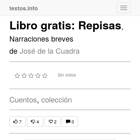
textos.info
Navega
Libro gratis: Repisas
,
Narraciones breves
de
José de la Cuadra
Sin votos
Cuentos
,
colección
7
4
2
0