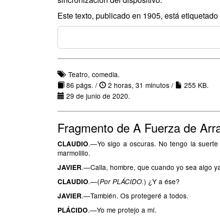
Este texto, publicado en 1905, está etiquetad
Teatro, comedia.
86 págs. /
2 horas, 31 minutos /
255 KB.
29 de junio de 2020.
Fragmento de A Fuerza de Arra
.—Yo sigo a oscuras. No tengo la suerte 
CLAUDIO
marmolillo.
.—Calla, hombre, que cuando yo sea algo ya
JAVIER
.—(
) ¿Y a ése?
CLAUDIO
Por PLÁCIDO.
.—También. Os protegeré a todos.
JAVIER
.—Yo me protejo a mí.
PLÁCIDO