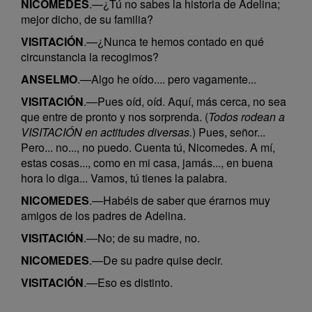
NICOMEDES
.—¿Tú no sabes la historia de Adelina;
mejor dicho, de su familia?
VISITACIÓN
.—¿Nunca te hemos contado en qué
circunstancia la recogimos?
ANSELMO
.—Algo he oído.... pero vagamente...
VISITACIÓN
.—Pues oíd, oíd. Aquí, más cerca, no sea
que entre de pronto y nos sorprenda. (
Todos rodean a
VISITACIÓN en actitudes diversas.
) Pues, señor...
Pero... no..., no puedo. Cuenta tú, Nicomedes. A mí,
estas cosas..., como en mi casa, jamás..., en buena
hora lo diga... Vamos, tú tienes la palabra.
NICOMEDES
.—Habéis de saber que érarnos muy
amigos de los padres de Adelina.
VISITACIÓN
.—No; de su madre, no.
NICOMEDES
.—De su padre quise decir.
VISITACIÓN
.—Eso es distinto.