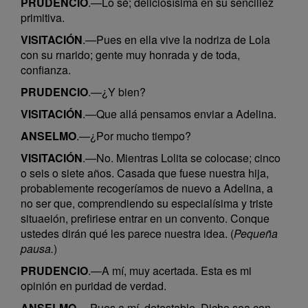
PRUDENCIO
.—Lo sé; deliciosísima en su sencillez
primitiva.
VISITACIÓN
.—Pues en ella vive la nodriza de Lola
con su rnarido; gente muy honrada y de toda,
confianza.
PRUDENCIO
.—¿Y bien?
VISITACIÓN
.—Que allá pensamos enviar a Adelina.
ANSELMO
.—¿Por mucho tiempo?
VISITACIÓN
.—No. Mientras Lolita se colocase; cinco
o seis o siete años. Casada que fuese nuestra hija,
probablemente recogeríamos de nuevo a Adelina, a
no ser que, comprendiendo su especialísima y triste
situaeión, prefiriese entrar en un convento. Conque
ustedes dirán qué les parece nuestra idea. (
Pequeña
pausa.
)
PRUDENCIO
.—A mí, muy acertada. Esta es mi
opinión en puridad de verdad.
ANSELMO
.—Pues a mí, detestable. Dicho sea con