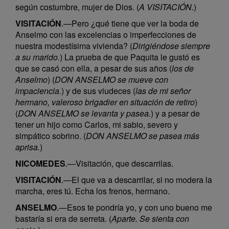
según costumbre, mujer de Dios. (
A VISITACIÓN.
)
VISITACIÓN
.—Pero ¿qué tiene que ver la boda de
Anselmo con las excelencias o imperfecciones de
nuestra modestísima vivienda? (
Dirigiéndose siempre
a su marido.
) La prueba de que Paquita le gustó es
que se casó con ella, a pesar de sus años (
los de
Anselmo
) (
DON ANSELMO se mueve con
impaciencia.
) y de sus viudeces (
las de mi señor
hermano, valeroso brigadier en situación de retiro
)
(
DON ANSELMO se levanta y pasea.
) y a pesar de
tener un hijo como Carlos, mi sabio, severo y
simpático sobrino. (
DON ANSELMO se pasea más
aprisa.
)
NICOMEDES
.—Visitación, que descarrilas.
VISITACIÓN
.—El que va a descarrilar, si no modera la
marcha, eres tú. Echa los frenos, hermano.
ANSELMO
.—Esos te pondría yo, y con uno bueno me
bastaría si era de serreta. (
Aparte. Se sienta con