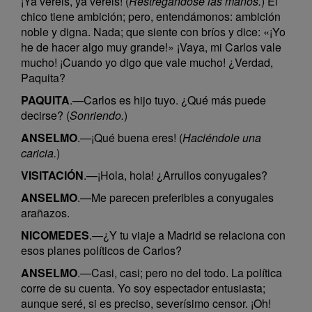
¡Ya veréis, ya veréis! (
Restregándose las manos.
) El
chico tiene ambición; pero, entendámonos: ambición
noble y digna. Nada; que siente con bríos y dice: «¡Yo
he de hacer algo muy grande!» ¡Vaya, mi Carlos vale
mucho! ¡Cuando yo digo que vale mucho! ¿Verdad,
Paquita?
PAQUITA
.—Carlos es hijo tuyo. ¿Qué más puede
decirse? (
Sonriendo.
)
ANSELMO
.—¡Qué buena eres! (
Haciéndole una
caricia.
)
VISITACIÓN
.—¡Hola, hola! ¿Arrullos conyugales?
ANSELMO
.—Me parecen preferibles a conyugales
arañazos.
NICOMEDES
.—¿Y tu viaje a Madrid se relaciona con
esos planes políticos de Carlos?
ANSELMO
.—Casi, casi; pero no del todo. La política
corre de su cuenta. Yo soy espectador entusiasta;
aunque seré, si es preciso, severísimo censor. ¡Oh!