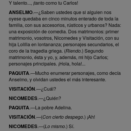
Y talento..., ¡tanto como tu Carlos!
ANSELMO
.—¿Saben ustedes que si alguien nos
oyese quedaba en cinco minutos enterado de toda la
familia, con sus accesorios, rústicos y urbanos? Nada:
una exposición de comedia. Dos matrimonios: primer
matrimonio, vosotros, Nicomedes y Visitación, con su
hija Lolilla en lontananza; personajes secundarios, el
coro de la tragedia griega. (
Riendo.
) Segundo
matrimonio, ésta y yo, y, además, mi hijo Carlos;
personajes principales. ¡Hola, hola!...
PAQUITA
.—Mucho enumerar personajes, como decía
Anselmo, y olvidan ustedes el más interesante.
VISITACIÓN
.—¿Cuál?
NICOMEDES
.—¿Quién?
PAQUITA
.—La pobre Adelina.
VISITACIÓN
.—(
Con cierto despego.
) ¡Ah!
NICOMEDES
.—(
Lo mismo.
) Sí.