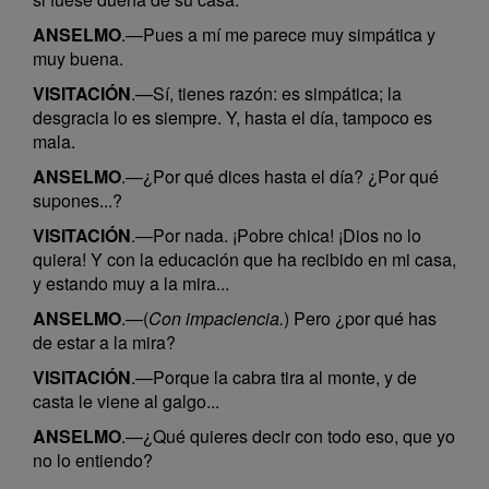
ANSELMO
.—Pues a mí me parece muy simpática y
muy buena.
VISITACIÓN
.—Sí, tienes razón: es simpática; la
desgracia lo es siempre. Y, hasta el día, tampoco es
mala.
ANSELMO
.—¿Por qué dices hasta el día? ¿Por qué
supones...?
VISITACIÓN
.—Por nada. ¡Pobre chica! ¡Dios no lo
quiera! Y con la educación que ha recibido en mi casa,
y estando muy a la mira...
ANSELMO
.—(
Con impaciencia.
) Pero ¿por qué has
de estar a la mira?
VISITACIÓN
.—Porque la cabra tira al monte, y de
casta le viene al galgo...
ANSELMO
.—¿Qué quieres decir con todo eso, que yo
no lo entiendo?