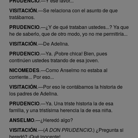
PRUDENCIO
.—Y ese favor...
VISITACIÓN
.—Se relaciona con el asunto de que
tratábamos.
PRUDENCIO
.—¿Y de qué trataban ustedes...? Ya que
he de saberlo, que de otro modo, yo no me permitiría...
VISITACIÓN
.—De Adelina.
PRUDENCIO
.—Ya. ¡Pobre chica! Bien, pues
continúen ustedes tratando de esa joven.
NICOMEDES
.—Como Anselmo no estaba al
corriente... Por eso...
VISITACIÓN
.—Por eso le contábamos la historia de
los padres de Adelina.
PRUDENCIO
.—Ya. Una triste historia la de esa
familia, y una tristísima herencia la de esa niña.
ANSELMO
.—¿Heredó algo?
VISITACIÓN
.—(
A DON PRUDENCIO.
) ¿Pregunta si
heredó? ¡Qué inocente!