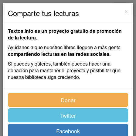
textos.info
Navega
×
Comparte tus lecturas
De Mala Raza
Textos.info es un proyecto gratuito de promoción
de la lectura
.
José Echegaray
Ayúdanos a que nuestros libros lleguen a más gente
compartiendo lecturas en las redes sociales.
Teatro
,
comedia
Si puedes y quieres, también puedes hacer una
donación para mantener el proyecto y posibilitar que
nuestra biblioteca siga creciendo.
Índice
Donar
Twitter
Reparto
Facebook
PERSONAJES ACTORES