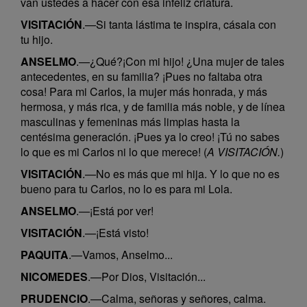
van ustedes a hacer con esa infeliz criatura.
VISITACIÓN
.—Si tanta lástima te inspira, cásala con
tu hijo.
ANSELMO
.—¿Qué?¡Con mi hijo! ¿Una mujer de tales
antecedentes, en su familia? ¡Pues no faltaba otra
cosa! Para mi Carlos, la mujer más honrada, y más
hermosa, y más rica, y de familia más noble, y de línea
masculinas y femeninas más limpias hasta la
centésima generación. ¡Pues ya lo creo! ¡Tú no sabes
lo que es mi Carlos ni lo que merece! (
A VISITACIÓN.
)
VISITACIÓN
.—No es más que mi hija. Y lo que no es
bueno para tu Carlos, no lo es para mi Lola.
ANSELMO
.—¡Está por ver!
VISITACIÓN
.—¡Está visto!
PAQUITA
.—Vamos, Anselmo...
NICOMEDES
.—Por Dios, Visitación...
PRUDENCIO
.—Calma, señoras y señores, calma.