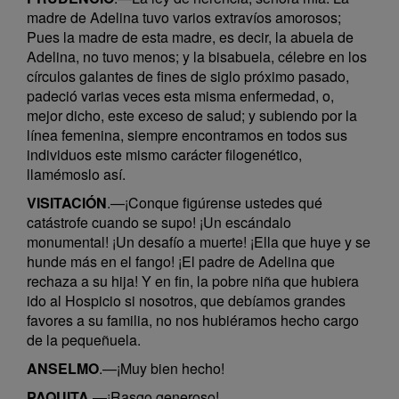
madre de Adelina tuvo varios extravíos amorosos;
Pues la madre de esta madre, es decir, la abuela de
Adelina, no tuvo menos; y la bisabuela, célebre en los
círculos galantes de fines de siglo próximo pasado,
padeció varias veces esta misma enfermedad, o,
mejor dicho, este exceso de salud; y subiendo por la
línea femenina, siempre encontramos en todos sus
individuos este mismo carácter filogenético,
llamémoslo así.
VISITACIÓN
.—¡Conque figúrense ustedes qué
catástrofe cuando se supo! ¡Un escándalo
monumental! ¡Un desafío a muerte! ¡Ella que huye y se
hunde más en el fango! ¡El padre de Adelina que
rechaza a su hija! Y en fin, la pobre niña que hubiera
ido al Hospicio si nosotros, que debíamos grandes
favores a su familia, no nos hubiéramos hecho cargo
de la pequeñuela.
ANSELMO
.—¡Muy bien hecho!
PAQUITA
.—¡Rasgo generoso!