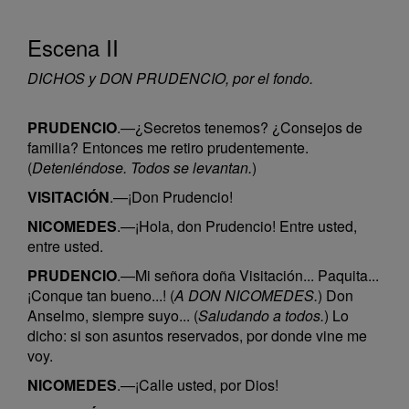
Escena II
DICHOS y DON PRUDENCIO, por el fondo.
PRUDENCIO
.—¿Secretos tenemos? ¿Consejos de
familia? Entonces me retiro prudentemente.
(
Deteniéndose. Todos se levantan.
)
VISITACIÓN
.—¡Don Prudencio!
NICOMEDES
.—¡Hola, don Prudencio! Entre usted,
entre usted.
PRUDENCIO
.—Mi señora doña Visitación... Paquita...
¡Conque tan bueno...! (
A DON NICOMEDES.
) Don
Anselmo, siempre suyo... (
Saludando a todos.
) Lo
dicho: si son asuntos reservados, por donde vine me
voy.
NICOMEDES
.—¡Calle usted, por Dios!