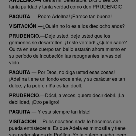
tanta puridad y tanta verdad como don PRUDENCIO.
PAQUITA
.—¡Pobre Adelina! ¡Parece tan buena!
VISITACIÓN
.—¿Quién no lo es a los dieciocho años?
PRUDENCIO
.—Deje usted, deje usted que los
gérmenes se desarrollen. ¡Triste verdad! ¿Quién sabe?
Quizá en ese cuerpo tan bello estarán ahora mismo en
su período de incubación las repugnantes larvas del
vicio.
PAQUITA
.—¡Por Dios, no diga usted esas cosas!
¡Adelina tiene un fondo excelente, y su carácter es tan
dulce, y la pobre niña es tan dócil.
PRUDENCIO
.—Dócil, a veces, quiere decir débil. ¡La
debilidad, ¡Otro peligro!
PAQUITA
.—¡Y está siempre tan triste!
VISITACIÓN
.—Pues nosotros nada le hacemos que
pueda entristecerla. Es que Adela es mimosilla y tiene
sus pretensiones de Poética. Yo la quiero mucho, pero