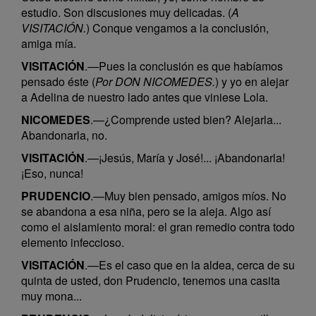
estudio. Son discusiones muy delicadas. (
A
VISITACIÓN.
) Conque vengamos a la conclusión,
amiga mía.
VISITACIÓN
.—Pues la conclusión es que habíamos
pensado éste (
Por DON NICOMEDES.
) y yo en alejar
a Adelina de nuestro lado antes que viniese Lola.
NICOMEDES
.—¿Comprende usted bien? Alejarla...
Abandonarla, no.
VISITACIÓN
.—¡Jesús, María y José!... ¡Abandonarla!
¡Eso, nunca!
PRUDENCIO
.—Muy bien pensado, amigos míos. No
se abandona a esa niña, pero se la aleja. Algo así
como el aislamiento moral: el gran remedio contra todo
elemento infeccioso.
VISITACIÓN
.—Es el caso que en la aldea, cerca de su
quinta de usted, don Prudencio, tenemos una casita
muy mona...