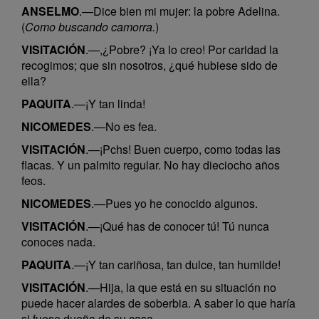
ANSELMO
.—Dice bien mi mujer: la pobre Adelina.
(
Como buscando camorra.
)
VISITACIÓN
.—,¿Pobre? ¡Ya lo creo! Por caridad la
recogimos; que sin nosotros, ¿qué hubiese sido de
ella?
PAQUITA
.—¡Y tan linda!
NICOMEDES
.—No es fea.
VISITACIÓN
.—¡Pchs! Buen cuerpo, como todas las
flacas. Y un palmito regular. No hay dieciocho años
feos.
NICOMEDES
.—Pues yo he conocido algunos.
VISITACIÓN
.—¡Qué has de conocer tú! Tú nunca
conoces nada.
PAQUITA
.—¡Y tan cariñosa, tan dulce, tan humilde!
VISITACIÓN
.—Hija, la que está en su situación no
puede hacer alardes de soberbia. A saber lo que haría
si fuese dueña de su casa.