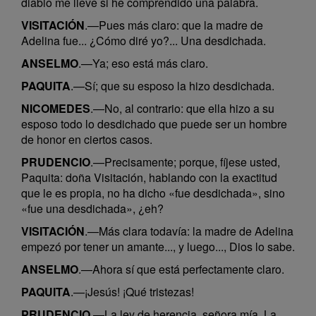
diablo me lleve si he comprendido una palabra.
VISITACIÓN
.—Pues más claro: que la madre de
Adelina fue... ¿Cómo diré yo?... Una desdichada.
ANSELMO
.—Ya; eso está más claro.
PAQUITA
.—Sí; que su esposo la hizo desdichada.
NICOMEDES
.—No, al contrario: que ella hizo a su
esposo todo lo desdichado que puede ser un hombre
de honor en ciertos casos.
PRUDENCIO
.—Precisamente; porque, fíjese usted,
Paquita: doña Visitación, hablando con la exactitud
que le es propia, no ha dicho «fue desdichada», sino
«fue una desdichada», ¿eh?
VISITACIÓN
.—Más clara todavía: la madre de Adelina
empezó por tener un amante..., y luego..., Dios lo sabe.
ANSELMO
.—Ahora sí que está perfectamente claro.
PAQUITA
.—¡Jesús! ¡Qué tristezas!
PRUDENCIO
.—La ley de herencia, señora mía. La