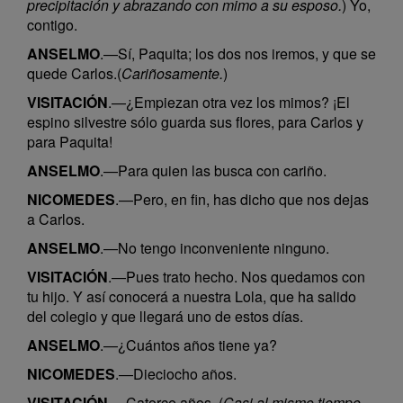
precipitación y abrazando con mimo a su esposo.
) Yo,
contigo.
ANSELMO
.—Sí, Paquita; los dos nos iremos, y que se
quede Carlos.(
Cariñosamente.
)
VISITACIÓN
.—¿Empiezan otra vez los mimos? ¡El
espino silvestre sólo guarda sus flores, para Carlos y
para Paquita!
ANSELMO
.—Para quien las busca con cariño.
NICOMEDES
.—Pero, en fin, has dicho que nos dejas
a Carlos.
ANSELMO
.—No tengo inconveniente ninguno.
VISITACIÓN
.—Pues trato hecho. Nos quedamos con
tu hijo. Y así conocerá a nuestra Lola, que ha salido
del colegio y que llegará uno de estos días.
ANSELMO
.—¿Cuántos años tiene ya?
NICOMEDES
.—Dieciocho años.
VISITACIÓN
.—Catorce años. (
Casi al mismo tiempo