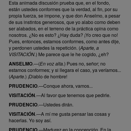
Esta animada discusión prueba que, en el fondo,
están ustedes conformes que la verdad, al fin, por su
propia fuerza, se impone, y que don Anselmo, a pesar
de sus instintos generosos, que yo alabo como deben
ser alabados, en el terreno de la práctica opina como
nosotros. ¿No es esto? ¿Hay duda? ¡Yo creo que no!
Pues, entonces, estamos conformes, como antes dije,
y perdonen ustedes la repetición. (
Aparte, a
VISITACIÓN.
) Me parece que le he cogido, ¿eh?
ANSELMO
.—(
En voz alta.
) Pues no, señor; no
estamos conformes; y si llegara el caso, ya veríamos...
(
Aparte.
) ¡Diablo de hombre!
PRUDENCIO
.—Conque ahora, vamos...
VISITACIÓN
.—Al favor que tenemos que pedirle.
PRUDENCIO
.—Ustedes dirán.
VISITACIÓN
.—A mí me gusta pensar las cosas y
hacerlas. Yo soy así.
PRUDENCIO
.—Madurez en la concepción. En la