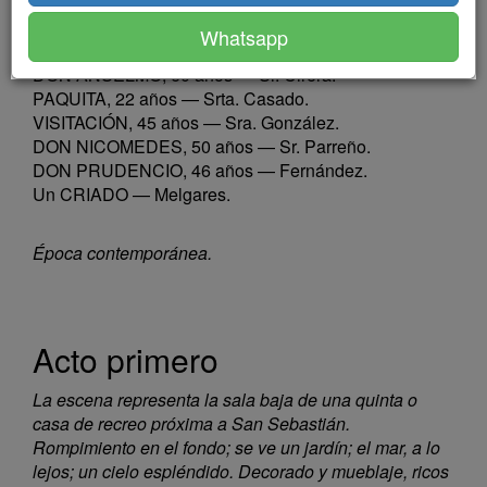
CARLOS, 25 años — Sr. Vico.
Whatsapp
ADELINA, 18 años — Srta. Gambardela.
DON ANSELMO, 60 años — Sr. Cirera.
PAQUITA, 22 años — Srta. Casado.
VISITACIÓN, 45 años — Sra. González.
DON NICOMEDES, 50 años — Sr. Parreño.
DON PRUDENCIO, 46 años — Fernández.
Un CRIADO — Melgares.
Época contemporánea.
Acto primero
La escena representa la sala baja de una quinta o
casa de recreo próxima a San Sebastián.
Rompimiento en el fondo; se ve un jardín; el mar, a lo
lejos; un cielo espléndido. Decorado y mueblaje, ricos