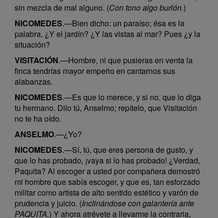
sin mezcla de mal alguno. (
Con tono algo burlón.
)
NICOMEDES
.—Bien dicho: un paraíso; ésa es la
palabra. ¿Y el jardín? ¿Y las vistas al mar? Pues ¿y la
situación?
VISITACIÓN
.—Hombre, ni que pusieras en venta la
finca tendrías mayor empeño en cantarnos sus
alabanzas.
NICOMEDES
.—Es que lo merece, y si no, que lo diga
tu hermano. Dilo tú, Anselmo; repítelo, que Visitación
no te ha oído.
ANSELMO
.—¿Yo?
NICOMEDES
.—Sí, tú, que eres persona de gusto, y
que lo has probado, ¡vaya si lo has probado! ¿Verdad,
Paquita? Al escoger a usted por compañera demostró
mi hombre que sabía escoger, y que es, tan esforzado
militar como artista de alto sentido estético y varón de
prudencia y juicio. (
Inclinándose con galantería ante
PAQUITA.
) Y ahora atrévete a llevarme la contraria,