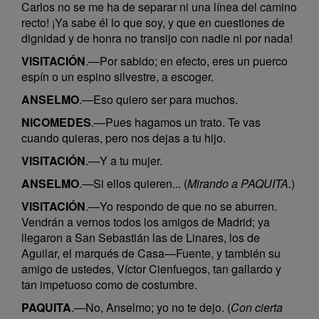
Carlos no se me ha de separar ni una línea del camino
recto! ¡Ya sabe él lo que soy, y que en cuestiones de
dignidad y de honra no transijo con nadie ni por nada!
VISITACIÓN
.—Por sabido; en efecto, eres un puerco
espín o un espino silvestre, a escoger.
ANSELMO
.—Eso quiero ser para muchos.
NICOMEDES
.—Pues hagamos un trato. Te vas
cuando quieras, pero nos dejas a tu hijo.
VISITACIÓN
.—Y a tu mujer.
ANSELMO
.—Si ellos quieren... (
Mirando a PAQUITA.
)
VISITACIÓN
.—Yo respondo de que no se aburren.
Vendrán a vernos todos los amigos de Madrid; ya
llegaron a San Sebastián las de Linares, los de
Aguilar, el marqués de Casa—Fuente, y también su
amigo de ustedes, Víctor Cienfuegos, tan gallardo y
tan impetuoso como de costumbre.
PAQUITA
.—No, Anselmo; yo no te dejo. (
Con cierta