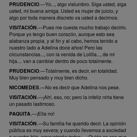
PRUDENCIO
.—Yo..., algo vislumbro. Siga usted, siga
usted, mi buena amiga. Usted es mujer de juicio, y
algo por toda manera discreto va usted a decirnos.
VISITACIÓN
.—Pues me cuesta mucho trabajo decirlo.
Porque yo tengo buen corazón, aunque esto sea
alabanza propia, y al fin y al cabo, hemos tenido a
nuestro lado a Adelina doce años! Pero las
circunstancias..., con la venida de Lolilla..., de mi
hija.... van a cambiar dentro de poco totalmente.
PRUDENCIO
.—Totalmente, es decir, en totalidad.
Muy bien pensado y muy bien dicho.
NICOMEDES
.—No es decir que Adelina nos pese.
VISITACIÓN
.—¡Ah!, eso, no; pero la infeliz niña tiene
un pasado lastimoso.
PAQUITA
.—¡Ella no!
VISITACIÓN
.—Su familia he querido decir. La opinión
pública es muy severa; y cuando llevemos a sociedad
a nuestra hija, preguntarán todos: «¿Quién es esa que