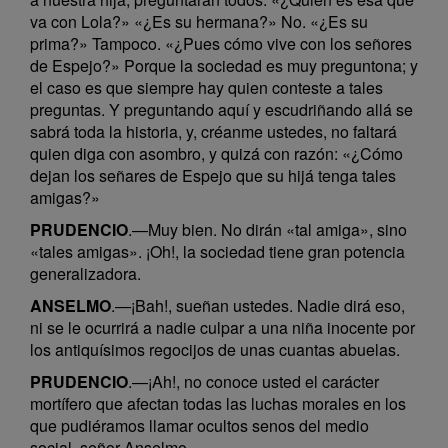
va con Lola?» «¿Es su hermana?» No. «¿Es su
prima?» Tampoco. «¿Pues cómo vive con los señores
de Espejo?» Porque la sociedad es muy preguntona; y
el caso es que siempre hay quien conteste a tales
preguntas. Y preguntando aquí y escudriñando allá se
sabrá toda la historia, y, créanme ustedes, no faltará
quien diga con asombro, y quizá con razón: «¿Cómo
dejan los señares de Espejo que su hijá tenga tales
amigas?»
PRUDENCIO
.—Muy bien. No dirán «tal amiga», sino
«tales amigas». ¡Oh!, la sociedad tiene gran potencia
generalizadora.
ANSELMO
.—¡Bah!, sueñan ustedes. Nadie dirá eso,
ni se le ocurrirá a nadie culpar a una niña inocente por
los antiquísimos regocijos de unas cuantas abuelas.
PRUDENCIO
.—¡Ah!, no conoce usted el carácter
mortífero que afectan todas las luchas morales en los
que pudiéramos llamar ocultos senos del medio
social, señor Anselmo.