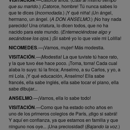
que su marido.
) ¡Catorce, hombre! Tú nunca sabes lo
que te dices (
Incomodada.
) ¡Y qué niña! ¡Un ángel,
hermano, un ángel. (
A DON ANSELMO.
) ¡No hay nada
parecido! Una criatura, lo dicen todos, que no ha
nacido para este mundo. (
Enterneciéndose algo y
secándose los ojos.
) ¡Si sabré yo lo que vale mi Lolilla!
NICOMEDES
.—¡Vamos, mujer! Más modestia.
VISITACIÓN
.—¡Modestia! La que tuviste tú hace rato,
y la que tuvo ése hace poco. ¡Toma, toma! Cada cual
alaba lo suyo: tú la finca; Anselmo, a su Carlos, y yo, a
mi Lola. ¡Y qué educación, Anselmo! Ella sabe
francés, ella sabe inglés, ella sabe tocar el piano, ella
sabe dibujar...
ANSELMO
.—¡Vamos, ella lo sabe todo!
VISITACIÓN
.—Como que ha estado ocho años en
uno de los primeros colegios de París, ¡digo si sabrá!
Y aquí en confianza, ya que estamos en familia y que
ninguno nos oye... ¡Una preciosidad! (
Bajando la voz.
)