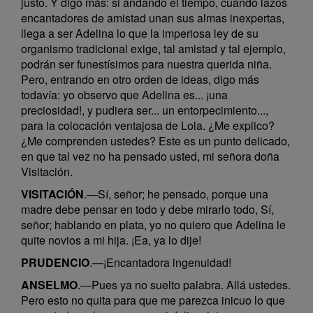
justo. Y digo más: si andando el tiempo, cuando lazos
encantadores de amistad unan sus almas inexpertas,
llega a ser Adelina lo que la imperiosa ley de su
organismo tradicional exige, tal amistad y tal ejemplo,
podrán ser funestísimos para nuestra querida niña.
Pero, entrando en otro orden de ideas, digo más
todavía: yo observo que Adelina es... ¡una
preciosidad!, y pudiera ser... un entorpecimiento...,
para la colocación ventajosa de Lola. ¿Me explico?
¿Me comprenden ustedes? Este es un punto delicado,
en que tal vez no ha pensado usted, mi señora doña
Visitación.
VISITACIÓN
.—Sí, señor; he pensado, porque una
madre debe pensar en todo y debe mirarlo todo, Sí,
señor; hablando en plata, yo no quiero que Adelina le
quite novios a mi hija. ¡Ea, ya lo dije!
PRUDENCIO
.—¡Encantadora ingenuidad!
ANSELMO
.—Pues ya no suelto palabra. Allá ustedes.
Pero esto no quita para que me parezca inicuo lo que