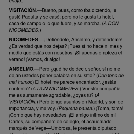
enojo.
)
VISITACIÓN
.—Bueno, pues, como iba diciendo, le
gustó Paquita y se casó; pero no le gusta tu hotel,
casa de campo o lo que fuere, y se marcha. (
A DON
NICOMEDES.
)
NICOMEDES
.—¡Defiéndete, Anselmo, y defiéndeme!
¿Es verdad que nos dejas? ¡Pues si no hace ni mes y
medio que estás con nosotros! ¡Si apenas empieza el
verano! ¡Vamos, di algo!
ANSELMO
.—Pero ¿qué he de decir, señor, si no me
dejan ustedes poner palabra en su sitio? (
Con tono de
mal humor.
) El hotel me parece encantador, ¿estás
contento? (
A DON NICOMEDES.
) Vuestra compañía
me es sumamente agradable, ¿oyes tú? (
A
VISITACIÓN.
) Pero tengo asuntos en Madrid, y son de
importancia, y me voy. (
Pequeña pausa.
) ¡Toma, toma!
¡Corno que hay novedades! ¡El amigo íntimo de mi
Carlos, su compañero de colegio, el acaudalado
marqués de Vega—Umbrosa, le presenta diputado.