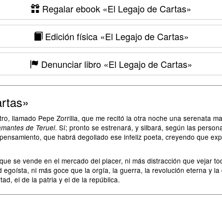
Regalar ebook
«El Legajo de Cartas»
Edición física
«El Legajo de Cartas»
Denunciar libro
«El Legajo de Cartas»
artas»
o, llamado Pepe Zorrilla, que me recitó la otra noche una serenata magn
. Sí; pronto se estrenará, y silbará, según las person
amantes de Teruel
e pensamiento, que habrá degollado ese infeliz poeta, creyendo que ex
ue se vende en el mercado del placer, ni más distracción que vejar to
goísta, ni más goce que la orgía, la guerra, la revolución eterna y la 
ad, el de la patria y el de la república.