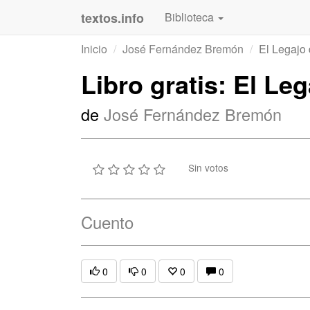
textos.info
Biblioteca
Inicio
José Fernández Bremón
El Legajo
Libro gratis: El Le
de
José Fernández Bremón
Sin votos
Cuento
0
0
0
0