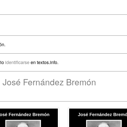
ón.
rio
identificarse
en textos.info.
e José Fernández Bremón