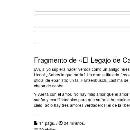
Fragmento de «El Legajo de C
¡Ah, si yo supiera hacer versos como un amigo nuestr
Liceo! ¿Sabes lo que haría? Un drama titulado
Los 
oficial de ebanista; un tal Hartzenbusch. Lástima d
chapa de caoba.
Y vuelta con el amor. No hay más amor que el amor q
sueño y mortificándolos para que sufra la humanidad e
cielo. Sólo hay tres amores verdaderos: el de la libert
14 págs. /
24 minutos.
20 visitas.