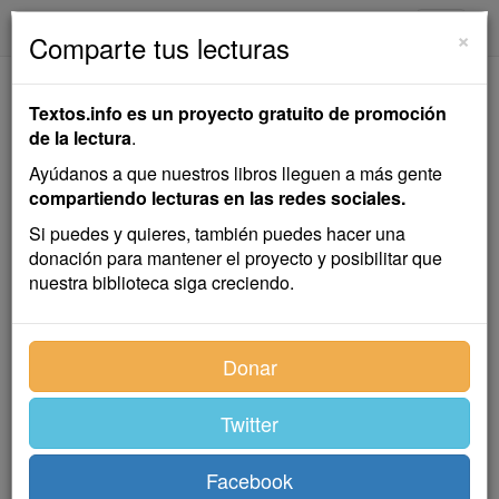
textos.info
Navega
×
Comparte tus lecturas
El Protector
Textos.info es un proyecto gratuito de promoción
de la lectura
.
Recuerdos de un provinciano
Ayúdanos a que nuestros libros lleguen a más gente
José Fernández Bremón
compartiendo lecturas en las redes sociales.
Si puedes y quieres, también puedes hacer una
donación para mantener el proyecto y posibilitar que
Cuento
nuestra biblioteca siga creciendo.
El día en que enterraron a mi padre, sólo tuve un
Donar
consuelo en medio de mi desgracia: la satisfacción de
la conciencia por haber pagado todas sus deudas con
los enseres de la casa cuando salí de ella para
Twitter
siempre. Falto completamente de recursos, visité a
todos mis parientes y amigos, y estas visitas me
Facebook
tranquilizaron, pues resultó que todos ellos vivían casi