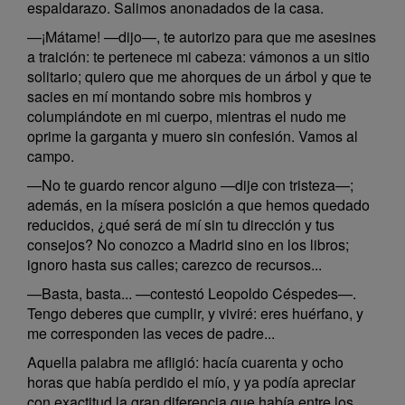
espaldarazo. Salimos anonadados de la casa.
—¡Mátame! —dijo—, te autorizo para que me asesines
a traición: te pertenece mi cabeza: vámonos a un sitio
solitario; quiero que me ahorques de un árbol y que te
sacies en mí montando sobre mis hombros y
columpiándote en mi cuerpo, mientras el nudo me
oprime la garganta y muero sin confesión. Vamos al
campo.
—No te guardo rencor alguno —dije con tristeza—;
además, en la mísera posición a que hemos quedado
reducidos, ¿qué será de mí sin tu dirección y tus
consejos? No conozco a Madrid sino en los libros;
ignoro hasta sus calles; carezco de recursos...
—Basta, basta... —contestó Leopoldo Céspedes—.
Tengo deberes que cumplir, y viviré: eres huérfano, y
me corresponden las veces de padre...
Aquella palabra me afligió: hacía cuarenta y ocho
horas que había perdido el mío, y ya podía apreciar
con exactitud la gran diferencia que había entre los