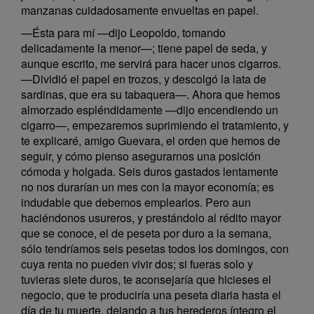
manzanas cuidadosamente envueltas en papel.
—Ésta para mí —dijo Leopoldo, tomando
delicadamente la menor—; tiene papel de seda, y
aunque escrito, me servirá para hacer unos cigarros.
—Dividió el papel en trozos, y descolgó la lata de
sardinas, que era su tabaquera—. Ahora que hemos
almorzado espléndidamente —dijo encendiendo un
cigarro—, empezaremos suprimiendo el tratamiento, y
te explicaré, amigo Guevara, el orden que hemos de
seguir, y cómo pienso asegurarnos una posición
cómoda y holgada. Seis duros gastados lentamente
no nos durarían un mes con la mayor economía; es
indudable que debemos emplearlos. Pero aun
haciéndonos usureros, y prestándolo al rédito mayor
que se conoce, el de peseta por duro a la semana,
sólo tendríamos seis pesetas todos los domingos, con
cuya renta no pueden vivir dos; si fueras solo y
tuvieras siete duros, te aconsejaría que hicieses el
negocio, que te produciría una peseta diaria hasta el
día de tu muerte, dejando a tus herederos íntegro el