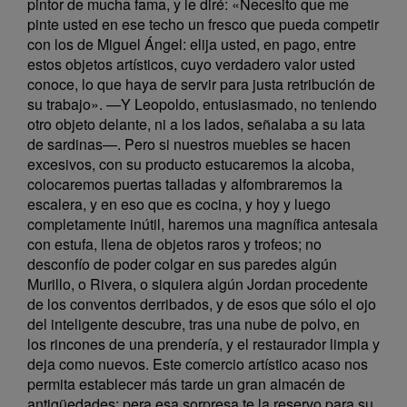
pintor de mucha fama, y le diré: «Necesito que me
pinte usted en ese techo un fresco que pueda competir
con los de Miguel Ángel: elija usted, en pago, entre
estos objetos artísticos, cuyo verdadero valor usted
conoce, lo que haya de servir para justa retribución de
su trabajo». —Y Leopoldo, entusiasmado, no teniendo
otro objeto delante, ni a los lados, señalaba a su lata
de sardinas—. Pero si nuestros muebles se hacen
excesivos, con su producto estucaremos la alcoba,
colocaremos puertas talladas y alfombraremos la
escalera, y en eso que es cocina, y hoy y luego
completamente inútil, haremos una magnífica antesala
con estufa, llena de objetos raros y trofeos; no
desconfío de poder colgar en sus paredes algún
Murillo, o Rivera, o siquiera algún Jordan procedente
de los conventos derribados, y de esos que sólo el ojo
del inteligente descubre, tras una nube de polvo, en
los rincones de una prendería, y el restaurador limpia y
deja como nuevos. Este comercio artístico acaso nos
permita establecer más tarde un gran almacén de
antigüedades; pera esa sorpresa te la reservo para su