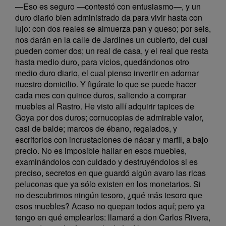
—Eso es seguro —contestó con entusiasmo—, y un
duro diario bien administrado da para vivir hasta con
lujo: con dos reales se almuerza pan y queso; por seis,
nos darán en la calle de Jardines un cubierto, del cual
pueden comer dos; un real de casa, y el real que resta
hasta medio duro, para vicios, quedándonos otro
medio duro diario, el cual pienso invertir en adornar
nuestro domicilio. Y figúrate lo que se puede hacer
cada mes con quince duros, saliendo a comprar
muebles al Rastro. He visto allí adquirir tapices de
Goya por dos duros; cornucopias de admirable valor,
casi de balde; marcos de ébano, regalados, y
escritorios con incrustaciones de nácar y marfil, a bajo
precio. No es imposible hallar en esos muebles,
examinándolos con cuidado y destruyéndolos si es
preciso, secretos en que guardó algún avaro las ricas
peluconas que ya sólo existen en los monetarios. Si
no descubrimos ningún tesoro, ¿qué más tesoro que
esos muebles? Acaso no quepan todos aquí; pero ya
tengo en qué emplearlos: llamaré a don Carlos Rivera,