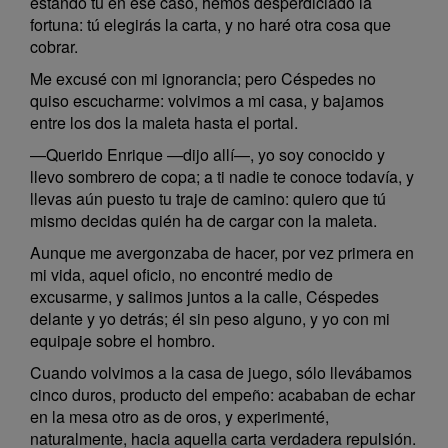
estando tú en ese caso, hemos desperdiciado la
fortuna: tú elegirás la carta, y no haré otra cosa que
cobrar.
Me excusé con mi ignorancia; pero Céspedes no
quiso escucharme: volvimos a mi casa, y bajamos
entre los dos la maleta hasta el portal.
—Querido Enrique —dijo allí—, yo soy conocido y
llevo sombrero de copa; a ti nadie te conoce todavía, y
llevas aún puesto tu traje de camino: quiero que tú
mismo decidas quién ha de cargar con la maleta.
Aunque me avergonzaba de hacer, por vez primera en
mi vida, aquel oficio, no encontré medio de
excusarme, y salimos juntos a la calle, Céspedes
delante y yo detrás; él sin peso alguno, y yo con mi
equipaje sobre el hombro.
Cuando volvimos a la casa de juego, sólo llevábamos
cinco duros, producto del empeño: acababan de echar
en la mesa otro as de oros, y experimenté,
naturalmente, hacia aquella carta verdadera repulsión.