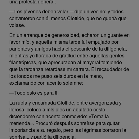
una protesta general.
—Los jóvenes deben volar —dijo un vecino; y todos
convinieron con él menos Clotilde, que no quería que
volase.
En un arranque de generosidad, echaron un guante en
favor mío, y aquella misma tarde fui empujado por
parientes y amigos hacia el pescante de la diligencia,
mientras yo lloraba de gratitud entre aquellas gentes
filantrópicas, que apresuraban al mayoral temiendo
que la tardanza retardase mi carrera. El recaudador de
los fondos me puso seis duros en la mano,
exclamando con acento solemne:
—Todo esto es para ti.
La rubia y encarnada Clotilde, entre avergonzada y
llorosa, colocó a mis pies un abultado cesto,
diciéndome con acento conmovido: «Toma la
merienda». Procuró después sonreírse para quitar
importancia a su regalo, pero las lágrimas borraron la
sonrisa... y partió la diligencia.