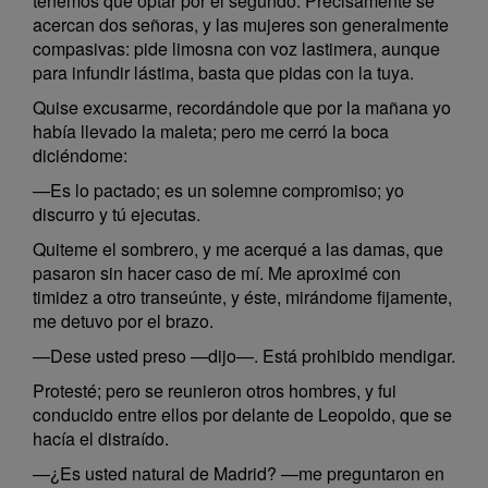
tenemos que optar por el segundo. Precisamente se
acercan dos señoras, y las mujeres son generalmente
compasivas: pide limosna con voz lastimera, aunque
para infundir lástima, basta que pidas con la tuya.
Quise excusarme, recordándole que por la mañana yo
había llevado la maleta; pero me cerró la boca
diciéndome:
—Es lo pactado; es un solemne compromiso; yo
discurro y tú ejecutas.
Quiteme el sombrero, y me acerqué a las damas, que
pasaron sin hacer caso de mí. Me aproximé con
timidez a otro transeúnte, y éste, mirándome fijamente,
me detuvo por el brazo.
—Dese usted preso —dijo—. Está prohibido mendigar.
Protesté; pero se reunieron otros hombres, y fui
conducido entre ellos por delante de Leopoldo, que se
hacía el distraído.
—¿Es usted natural de Madrid? —me preguntaron en