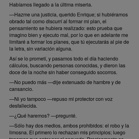
Habíamos llegado a la última miseria.
—Hazme una justicia, querido Enrique; si hubiéramos
obrado tal como discurrí al formar mi plan, el
pensamiento se hubiera realizado: esto prueba que
imagino bien y ejecuto mal, por lo que en adelante me
limitaré a formar los planes, que tú ejecutarás al pie de
la letra, sin variación alguna.
Así se lo prometí, y pasamos todo el día haciendo
cálculos, buscando personas conocidas, y dieron las
doce de la noche sin haber conseguido socorros.
—No puedo más —dije extenuado de hambre y de
cansancio.
—Ni yo tampoco —repuso mi protector con voz
desfallecida.
—¿Qué haremos? —pregunté.
—Sólo hay dos medios, ambos prohibidos: el robo y la
limosna. El primero lo rechazan mis principios; luego