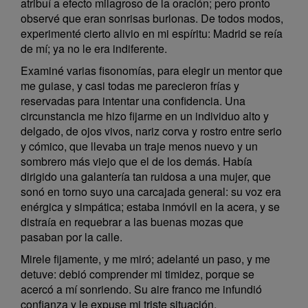
atribuí a efecto milagroso de la oración; pero pronto
observé que eran sonrisas burlonas. De todos modos,
experimenté cierto alivio en mi espíritu: Madrid se reía
de mí; ya no le era indiferente.
Examiné varias fisonomías, para elegir un mentor que
me guiase, y casi todas me parecieron frías y
reservadas para intentar una confidencia. Una
circunstancia me hizo fijarme en un individuo alto y
delgado, de ojos vivos, nariz corva y rostro entre serio
y cómico, que llevaba un traje menos nuevo y un
sombrero más viejo que el de los demás. Había
dirigido una galantería tan ruidosa a una mujer, que
sonó en torno suyo una carcajada general: su voz era
enérgica y simpática; estaba inmóvil en la acera, y se
distraía en requebrar a las buenas mozas que
pasaban por la calle.
Mirele fijamente, y me miró; adelanté un paso, y me
detuve: debió comprender mi timidez, porque se
acercó a mí sonriendo. Su aire franco me infundió
confianza y le expuse mi triste situación.