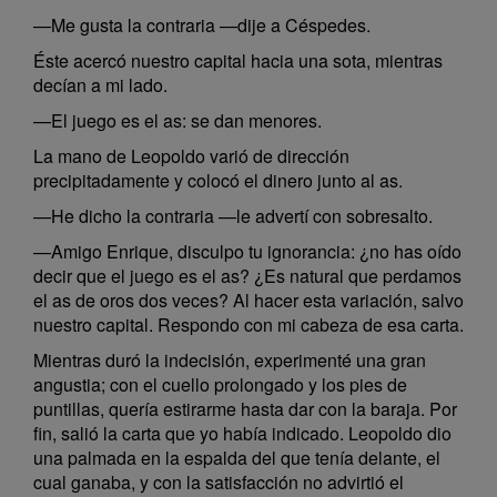
—Me gusta la contraria —dije a Céspedes.
Éste acercó nuestro capital hacia una sota, mientras
decían a mi lado.
—El juego es el as: se dan menores.
La mano de Leopoldo varió de dirección
precipitadamente y colocó el dinero junto al as.
—He dicho la contraria —le advertí con sobresalto.
—Amigo Enrique, disculpo tu ignorancia: ¿no has oído
decir que el juego es el as? ¿Es natural que perdamos
el as de oros dos veces? Al hacer esta variación, salvo
nuestro capital. Respondo con mi cabeza de esa carta.
Mientras duró la indecisión, experimenté una gran
angustia; con el cuello prolongado y los pies de
puntillas, quería estirarme hasta dar con la baraja. Por
fin, salió la carta que yo había indicado. Leopoldo dio
una palmada en la espalda del que tenía delante, el
cual ganaba, y con la satisfacción no advirtió el