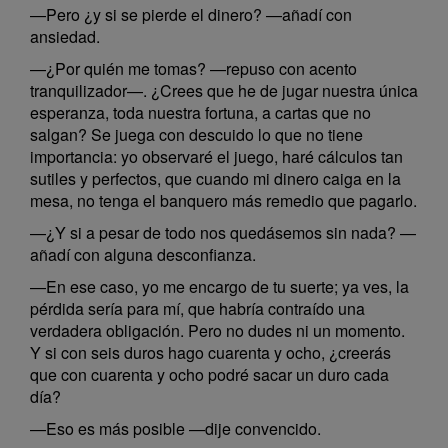
—Pero ¿y si se pierde el dinero? —añadí con
ansiedad.
—¿Por quién me tomas? —repuso con acento
tranquilizador—. ¿Crees que he de jugar nuestra única
esperanza, toda nuestra fortuna, a cartas que no
salgan? Se juega con descuido lo que no tiene
importancia: yo observaré el juego, haré cálculos tan
sutiles y perfectos, que cuando mi dinero caiga en la
mesa, no tenga el banquero más remedio que pagarlo.
—¿Y si a pesar de todo nos quedásemos sin nada? —
añadí con alguna desconfianza.
—En ese caso, yo me encargo de tu suerte; ya ves, la
pérdida sería para mí, que habría contraído una
verdadera obligación. Pero no dudes ni un momento.
Y si con seis duros hago cuarenta y ocho, ¿creerás
que con cuarenta y ocho podré sacar un duro cada
día?
—Eso es más posible —dije convencido.