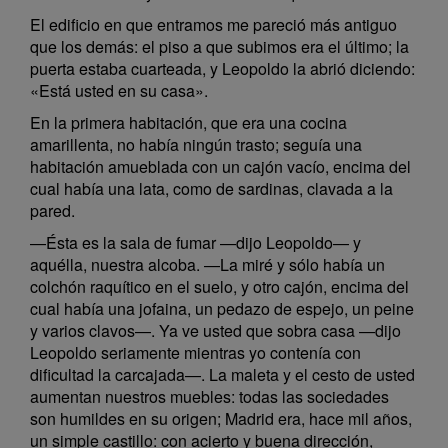
El edificio en que entramos me pareció más antiguo
que los demás: el piso a que subimos era el último; la
puerta estaba cuarteada, y Leopoldo la abrió diciendo:
«Está usted en su casa».
En la primera habitación, que era una cocina
amarillenta, no había ningún trasto; seguía una
habitación amueblada con un cajón vacío, encima del
cual había una lata, como de sardinas, clavada a la
pared.
—Ésta es la sala de fumar —dijo Leopoldo— y
aquélla, nuestra alcoba. —La miré y sólo había un
colchón raquítico en el suelo, y otro cajón, encima del
cual había una jofaina, un pedazo de espejo, un peine
y varios clavos—. Ya ve usted que sobra casa —dijo
Leopoldo seriamente mientras yo contenía con
dificultad la carcajada—. La maleta y el cesto de usted
aumentan nuestros muebles: todas las sociedades
son humildes en su origen; Madrid era, hace mil años,
un simple castillo: con acierto y buena dirección,