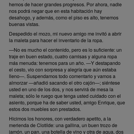
hemos de hacer grandes progresos. Por ahora, nadie
nos podrá negar que en esta habitación hay
desahogo, y además, como el piso es alto, tenemos
buenas vistas.
Despedido el mozo, mi nuevo amigo me invitó a abrir
la maleta para hacer el inventario de la ropa.
—No es mucho el contenido, pero es lo suficiente: un
traje en buen estado, cuatro camisas y alguna ropa
más menuda: tenemos para un año. —Y destapando
el cesto, vio con sorpresa y alegría que aún estaba
lleno—. Suspendamos todo comentario y vamos a
almorzar —añadió sacando el otro cajón—; siéntese
usted en uno de los dos, y nos servirá de mesa la
maleta; sólo le ruego que tenga usted cuidado con el
asiento, porque ha de saber usted, amigo Enrique, que
estos dos muebles son prestados.
Hicimos los honores, con verdadero apetito, a la
merienda de Clotilde: una gallina, un buen trozo de
jamón, un pan, una botella de vino y otra de agua, dos