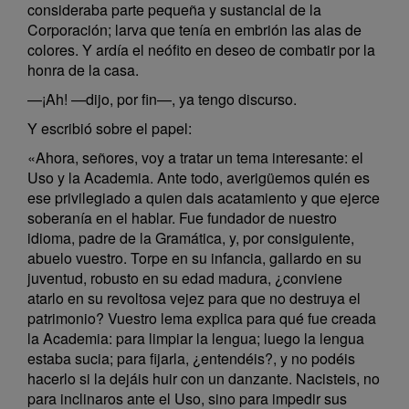
consideraba parte pequeña y sustancial de la
Corporación; larva que tenía en embrión las alas de
colores. Y ardía el neófito en deseo de combatir por la
honra de la casa.
—¡Ah! —dijo, por fin—, ya tengo discurso.
Y escribió sobre el papel:
«Ahora, señores, voy a tratar un tema interesante: el
Uso y la Academia. Ante todo, averigüemos quién es
ese privilegiado a quien dais acatamiento y que ejerce
soberanía en el hablar. Fue fundador de nuestro
idioma, padre de la Gramática, y, por consiguiente,
abuelo vuestro. Torpe en su infancia, gallardo en su
juventud, robusto en su edad madura, ¿conviene
atarlo en su revoltosa vejez para que no destruya el
patrimonio? Vuestro lema explica para qué fue creada
la Academia: para limpiar la lengua; luego la lengua
estaba sucia; para fijarla, ¿entendéis?, y no podéis
hacerlo si la dejáis huir con un danzante. Nacisteis, no
para inclinaros ante el Uso, sino para impedir sus