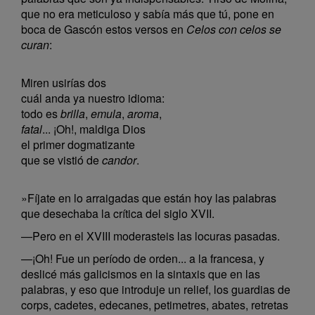
que no era meticuloso y sabía más que tú, pone en
boca de Gascón estos versos en
Celos con celos se
curan
:
Miren usirías dos
cuál anda ya nuestro idioma:
todo es
brilla
,
emula
,
aroma
,
fatal
... ¡Oh!, maldiga Dios
el primer dogmatizante
que se vistió de
candor
.
»Fíjate en lo arraigadas que están hoy las palabras
que desechaba la crítica del siglo XVII.
—Pero en el XVIII moderasteis las locuras pasadas.
—¡Oh! Fue un período de orden... a la francesa, y
deslicé más galicismos en la sintaxis que en las
palabras, y eso que introduje un relief, los guardias de
corps, cadetes, edecanes, petimetres, abates, retretas