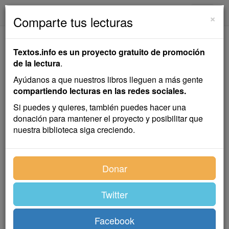
textos.info
Navega
×
Comparte tus lecturas
El Uso y la Academia
Textos.info es un proyecto gratuito de promoción
de la lectura
.
José Fernández Bremón
Ayúdanos a que nuestros libros lleguen a más gente
compartiendo lecturas en las redes sociales.
Cuento
Si puedes y quieres, también puedes hacer una
donación para mantener el proyecto y posibilitar que
nuestra biblioteca siga creciendo.
Índice
Donar
Twitter
I
Facebook
Aquel día don Lesmes se había despertado