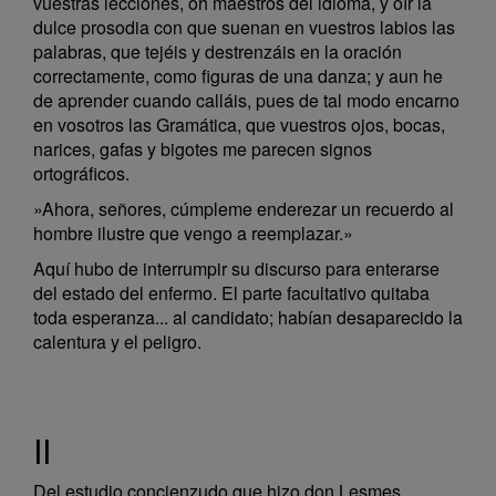
vuestras lecciones, oh maestros del idioma, y oír la
dulce prosodia con que suenan en vuestros labios las
palabras, que tejéis y destrenzáis en la oración
correctamente, como figuras de una danza; y aun he
de aprender cuando calláis, pues de tal modo encarno
en vosotros las Gramática, que vuestros ojos, bocas,
narices, gafas y bigotes me parecen signos
ortográficos.
»Ahora, señores, cúmpleme enderezar un recuerdo al
hombre ilustre que vengo a reemplazar.»
Aquí hubo de interrumpir su discurso para enterarse
del estado del enfermo. El parte facultativo quitaba
toda esperanza... al candidato; habían desaparecido la
calentura y el peligro.
II
Del estudio concienzudo que hizo don Lesmes,