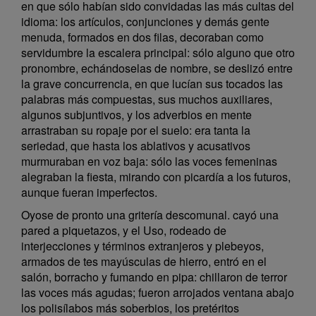
en que sólo habían sido convidadas las más cultas del
idioma: los artículos, conjunciones y demás gente
menuda, formados en dos filas, decoraban como
servidumbre la escalera principal: sólo alguno que otro
pronombre, echándoselas de nombre, se deslizó entre
la grave concurrencia, en que lucían sus tocados las
palabras más compuestas, sus muchos auxiliares,
algunos subjuntivos, y los adverbios en mente
arrastraban su ropaje por el suelo: era tanta la
seriedad, que hasta los ablativos y acusativos
murmuraban en voz baja: sólo las voces femeninas
alegraban la fiesta, mirando con picardía a los futuros,
aunque fueran imperfectos.
Oyose de pronto una gritería descomunal. cayó una
pared a piquetazos, y el Uso, rodeado de
interjecciones y términos extranjeros y plebeyos,
armados de tes mayúsculas de hierro, entró en el
salón, borracho y fumando en pipa: chillaron de terror
las voces más agudas; fueron arrojados ventana abajo
los polisílabos más soberbios, los pretéritos