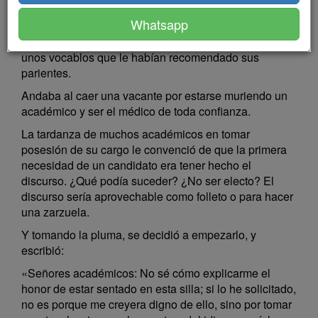
académico de la Lengua; es decir, deseoso de lucir
Whatsapp
debajo de su barba la medalla, apto para definir en lo
gramático y con ánimo de colocar en el Diccionario
unos vocablos que le habían recomendado sus
parientes.
Andaba al caer una vacante por estarse muriendo un
académico y ser el médico de toda confianza.
La tardanza de muchos académicos en tomar
posesión de su cargo le convenció de que la primera
necesidad de un candidato era tener hecho el
discurso. ¿Qué podía suceder? ¿No ser electo? El
discurso sería aprovechable como folleto o para hacer
una zarzuela.
Y tomando la pluma, se decidió a empezarlo, y
escribió:
«Señores académicos: No sé cómo explicarme el
honor de estar sentado en esta silla; si lo he solicitado,
no es porque me creyera digno de ello, sino por tomar