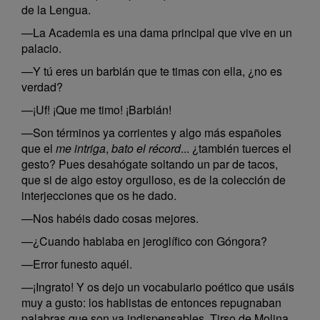
de la Lengua.
—La Academia es una dama principal que vive en un
palacio.
—Y tú eres un barbián que te timas con ella, ¿no es
verdad?
—¡Uf! ¡Que me timo! ¡Barbián!
—Son términos ya corrientes y algo más españoles
que el
me intriga
,
bato el récord
... ¿también tuerces el
gesto? Pues desahógate soltando un par de tacos,
que si de algo estoy orgulloso, es de la colección de
interjecciones que os he dado.
—Nos habéis dado cosas mejores.
—¿Cuando hablaba en jeroglífico con Góngora?
—Error funesto aquél.
—¡Ingrato! Y os dejo un vocabulario poético que usáis
muy a gusto: los hablistas de entonces repugnaban
palabras que son ya indispensables. Tirso de Molina,