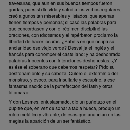
travesuras, que aun en sus buenos tiempos fueron
gordas, pues si dio vida y salud a los verbos regulares,
creó algunos tan miserables y lisiados, que apenas
tienen tiempos y personas; si casó las palabras para
que concordasen y con el régimen disciplinó las
oraciones, con idiotismos y el hipérbaton proclamó la
libertad de hacer locuras. ¿Sabéis en qué ocupa su
ancianidad ese viejo verde? Desvalija el inglés y el
francés para corromper el castellano: y ha deshonrado
palabras inocentes con intenciones deshonestas. ¿Y
es ése el soberano que debemos respetar? Pido su
destronamiento y su cabeza. Quiero el exterminio del
monstruo, y evoco, para insultarle y escupirle, a ese
fantasma nacido de la putrefacción del latín y otros
idiomas.»
Y don Lesmes, entusiasmado, dio un puñetazo en el
pupitre que, en vez de sonar a tabla hueca, produjo un
ruido metálico y vibrante, de esos que anuncian en las
magias la aparición de un ser fantástico.