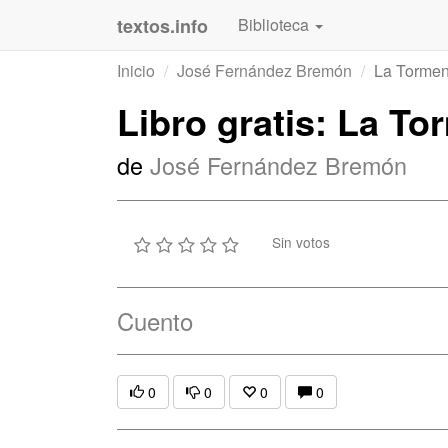
textos.info
Biblioteca
Inicio
José Fernández Bremón
La Tormen
Libro gratis: La To
de
José Fernández Bremón
Sin votos
Cuento
0
0
0
0