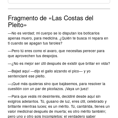
Fragmento de «Las Costas del
Pleito»
—No es verdad; mi cuerpo se lo disputan los boticarios
apenas muero, para medicina. ¿Quién te busca ni repara en
ti cuando se apagan tus faroles?
—Pero tú eres como el avaro, que necesitas perecer para
que aprovechen tus despojos.
—¿No es mejor ser útil después de existir que brillar en vida?
—Bajad aquí —dijo el gallo alzando el pico— y yo
sentenciaré ese pleito.
—¡Qué más qusieras sino que bajásemos, para resolver la
cuestión con un par de picotazos. ¡Vaya un juez!
—Para que veáis mi desinterés, decidiré desde aquí sin
exigiros adelantos. Tú, gusano de luz, eres útil, celebrado y
brillante mientras luces; es un mérito. Tú, cantárida, tienes un
valor medicinal después de muerta; es otro mérito también;
pero uno y otro sois incompletos: el verdadero saber