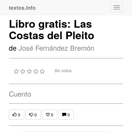
textos.info
Navega
Libro gratis: Las
Costas del Pleito
de
José Fernández Bremón
Sin votos
Cuento
0
0
0
0