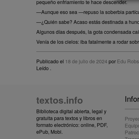
pequeño enfriamiento te hace descender.
—Aunque eso sea —repuso la soberbia partícul
—¿Quién sabe? Acaso estás destinada a hundir
Algunos días después, la gota condensada caía
Venía de los cielos: iba fatalmente a rodar sobre
Publicado el
18 de julio de 2024
por
Edu Robs
Leído
.
textos.info
Info
Biblioteca digital abierta, legal y
gratuita para textos y libros en
Proye
formato electrónico: online, PDF,
Equip
ePub, Mobi.
Patro