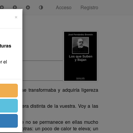
Acceso
Registro
×
turas
r el
onto que se transformaba y adquiría ligereza
uraleza era distinta de la vuestra. Voy a las
es, y sé que no se permanece en ellas mucho
todas nosotras: un poco de calor te eleva; un