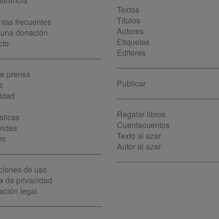
parencia
Textos
Títulos
tas frecuentes
Autores
 una donación
Etiquetas
cto
Editores
de prensa
Publicar
s
idad
Regalar libros
sticas
Cuentacuentos
rides
Texto al azar
es
Autor al azar
ciones de uso
ca de privacidad
ación legal