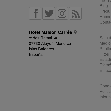
Trans
Blog
Pregun
Hacer
Conta
Hotel Maison Carrée
Sala 
c/ des Ramal, 48
Medio
07730 Alayor - Menorca
Public
Islas Baleares
Hitos
España
Estadí
Efemé
Enlac
Condi
Políti
Inform