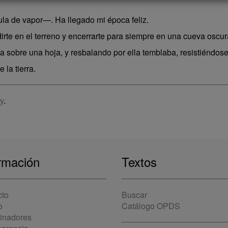
a de vapor—. Ha llegado mi época feliz.
te en el terreno y encerrarte para siempre en una cueva oscur
 sobre una hoja, y resbalando por ella temblaba, resistiéndos
 la tierra.
y
.
rmación
Textos
cto
Buscar
o
Catálogo OPDS
cinadores