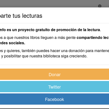
rte tus lecturas
uben y Bajan
ajan
info es un proyecto gratuito de promoción de la lectura
.
 a que nuestros libros lleguen a más gente
compartiendo lec
edes sociales.
s y quieres, también puedes hacer una donación para mantene
 y posibilitar que nuestra biblioteca siga creciendo.
 de años confundida con las demás en un lago, sintió de pr
Donar
Twitter
 ¡Adiós, amigas! Ya había presentido muchas veces que mi nat
a no nos veremos más.
Facebook
e había viajado mucho—. Yo he estado en esas altas region
s hoy mismo, te deje volver a este lago tranquilo. Eres como 