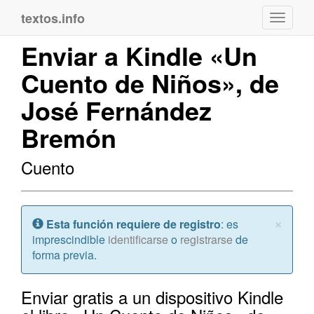
textos.info
Navega
Enviar a Kindle «Un
Cuento de Niños», de
José Fernández
Bremón
Cuento
Cerr
×
Atención:
Esta función requiere de registro
: es
imprescindible
identificarse
o
registrarse
de
forma previa.
Enviar gratis a un dispositivo Kindle