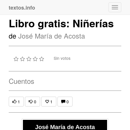
textos.info
Navega
Libro gratis: Niñerías
de
José María de Acosta
Sin votos
Cuentos
1
0
1
0