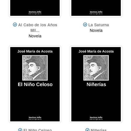
Al Cabo de los Años
La Saturna
Novela
Mil...
Novela
El Niño Celoso
Niñerías