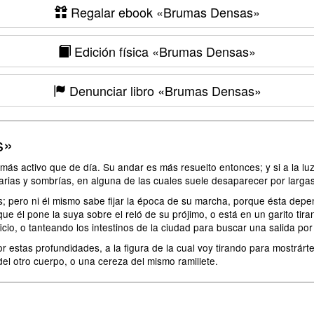
Regalar ebook
«Brumas Densas»
Edición física
«Brumas Densas»
Denunciar libro
«Brumas Densas»
s»
 activo que de día. Su andar es más resuelto entonces; y si a la luz d
litarias y sombrías, en alguna de las cuales suele desaparecer por larga
os; pero ni él mismo sabe fijar la época de su marcha, porque ésta dep
 él pone la suya sobre el reló de su prójimo, o está en un garito tira
cio, o tanteando los intestinos de la ciudad para buscar una salida por 
por estas profundidades, a la figura de la cual voy tirando para mostrár
l otro cuerpo, o una cereza del mismo ramillete.