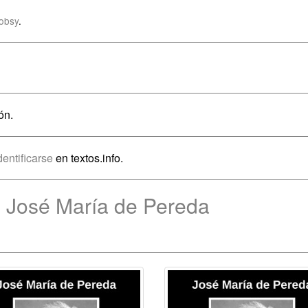
obsy
.
ón.
dentificarse
en textos.info.
e José María de Pereda