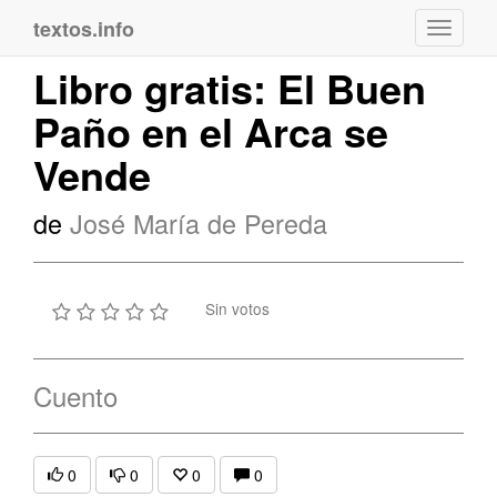
textos.info
Navega
Libro gratis: El Buen
Paño en el Arca se
Vende
de
José María de Pereda
Sin votos
Cuento
0
0
0
0