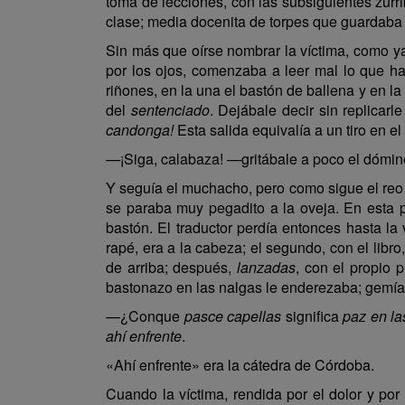
toma de lecciones, con las subsiguientes zu
clase; media docenita de torpes que guardaba
Sin más que oírse nombrar la víctima, como ya
por los ojos, comenzaba a leer mal lo que ha
riñones, en la una el bastón de ballena y en la
del
sentenciado
. Dejábale decir sin replicar
candonga!
Esta salida equivalía a un tiro en e
—¡Siga, calabaza! —gritábale a poco el dómin
Y seguía el muchacho, pero como sigue el reo a
se paraba muy pegadito a la oveja. En esta p
bastón. El traductor perdía entonces hasta la
rapé, era a la cabeza; el segundo, con el libro
de arriba; después,
lanzadas
, con el propio p
bastonazo en las nalgas le enderezaba; gemía c
—¿Conque
pasce capellas
significa
paz en la
ahí enfrente
.
«Ahí enfrente» era la cátedra de Córdoba.
Cuando la víctima, rendida por el dolor y por