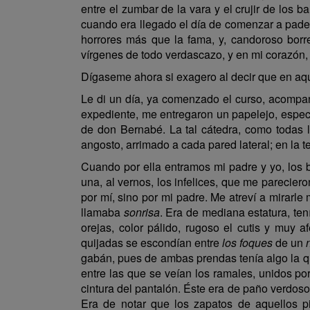
entre el zumbar de la vara y el crujir de los 
cuando era llegado el día de comenzar a padec
horrores más que la fama, y, candoroso borre
vírgenes de todo verdascazo, y en mi corazón, 
Dígaseme ahora si exagero al decir que en a
Le di un día, ya comenzado el curso, acompan
expediente, me entregaron un papelejo, especi
de don Bernabé. La tal cátedra, como todas 
angosto, arrimado a cada pared lateral; en la t
Cuando por ella entramos mi padre y yo, los
una, al vernos, los infelices, que me parecier
por mí, sino por mi padre. Me atreví a mirarl
llamaba
sonrisa
. Era de mediana estatura, ten
orejas, color pálido, rugoso el cutis y muy
quijadas se escondían entre
los foques
de un
gabán, pues de ambas prendas tenía algo la qu
entre las que se veían los ramales, unidos po
cintura del pantalón. Éste era de paño verdos
Era de notar que los zapatos de aquellos p