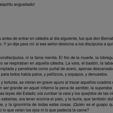
espíritu angustiado!
s antes de entrar en cátedra al día siguiente, fue que don Bern
. Y yo dije para mí: si ese señor desloma a los discípulos a q
ndiscípulos, ni la fama mentía. El frío de la muerte, la lobregu
io se respiraban en aquella cátedra. La vara, el bastón, la tabaq
emplada y penetrante como puñal de acero, apenas descansaban
para todos había palos, y pellizcos, y sopapos, y denuestos.
nos y torturas, se vieran en grave apuro al trazar aquellos cuadr
n ser grande en aquel infierno la pena de
sentido
, la superab
las leyes del Estado; oía zumbar la vara y los quejidos de las v
berlas, era tener encima el palo, y la burla, que también dolía,
ote, y la ignominia de todas estas cosas. ¡Quién es el guapo q
 no lo que veían los ojos ni lo que padecía la carne?