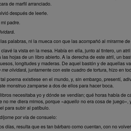
ara de marfil arranciado.
lvió después de leerle.
mi padre.
lvidará
.
as palabras, ni la mueca con que las acompañó al mirarme de h
avé la vista en la mesa. Había en ella, junto al tintero, un atr
 las hojas de un libro abierto. A la derecha de este atril, un ba
ruesos, longitudes y maderas. De aquel bastón y de aquellas va
e me olvidará
, juntamente con este cuadro de tortura, hizo en t
e tal poema existiese en el mundo, y, sin embargo, presentí, ad
 este monstruo zamparse a dos de ellos para hacer boca.
 libros necesitaba yo y dónde se vendían; qué horas había de c
que no me diera mimos, porque «
aquello
no era cosa de juego», y 
l para subir al patíbulo.
díjome por vía de consuelo:
s días, resulta que es tan bárbaro como cuentan, con no volver