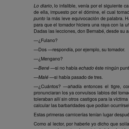
Lo diario
, lo infalible, venía por el siguien
de ella, impuesto por el dómine, el cual toma
punto
la más leve equivocación de palabra. Ha
para que el tomador hiciera una raya con la u
Dadas las lecciones, don Bernabé, desde su as
—¿Fulano?
—Dos —respondía, por ejemplo, su tomador.
—¿Mengano?
—
Bené
—si no había
echado
éste ningún punt
—
Malé
—si había pasado de tres.
—¿Cuántos? —añadía entonces el tigre, como
pronunciaran los ya convulsos labios del tomad
toleraban allí sin otros castigos para la víct
calcular las barbaridades que podían ocurrírsel
Estas primeras carnicerías tenían lugar despué
Como al lector, por haberle yo dicho que sol