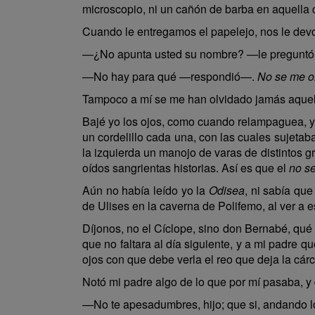
microscopio, ni un cañón de barba en aquella c
Cuando le entregamos el papelejo, nos le devo
—¿No apunta usted su nombre? —le preguntó 
—No hay para qué —respondió—.
No se me o
Tampoco a mí se me han olvidado jamás aquell
Bajé yo los ojos, como cuando relampaguea, y cl
un cordelillo cada una, con las cuales sujetaba
la izquierda un manojo de varas de distintos g
oídos sangrientas historias. Así es que el
no s
Aún no había leído yo la
Odisea
, ni sabía qu
de Ulises en la caverna de Polifemo, al ver a
Díjonos, no el Cíclope, sino don Bernabé, qué
que no faltara al día siguiente, y a mi padre 
ojos con que debe verla el reo que deja la cárce
Notó mi padre algo de lo que por mí pasaba, y 
—No te apesadumbres, hijo; que si, andando lo