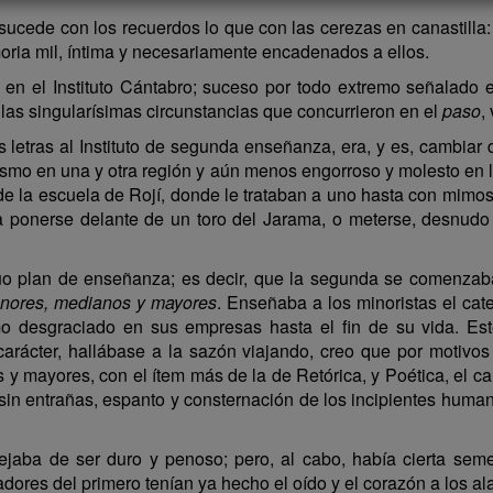
ucede con los recuerdos lo que con las cerezas en canastilla
oria mil, íntima y necesariamente encadenados a ellos.
 en el Instituto Cántabro; suceso por todo extremo señalado
las singularísimas circunstancias que concurrieron en el
paso
,
etras al Instituto de segunda enseñanza, era, y es, cambiar d
mismo en una y otra región y aún menos engorroso y molesto en la
 de la escuela de Rojí, donde le trataban a uno hasta con mimos
ra ponerse delante de un toro del Jarama, o meterse, desnudo
guo plan de enseñanza; es decir, que la segunda se comenzaba
nores, medianos y mayores
. Enseñaba a los minoristas el ca
mo desgraciado en sus empresas hasta el fin de su vida. E
carácter, hallábase a la sazón viajando, creo que por motiv
s y mayores, con el ítem más de la de Retórica, y Poética, el ca
in entrañas, espanto y consternación de los incipientes huma
ba de ser duro y penoso; pero, al cabo, había cierta semeja
moradores del primero tenían ya hecho el oído y el corazón a los 