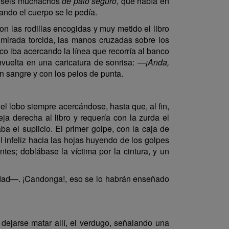
 o seis muchachos
de palo seguro
, que había en
ndo el cuerpo se le pedía.
n las rodillas encogidas y muy metido el libro
 mirada torcida, las manos cruzadas sobre los
oco iba acercando la línea que recorría al banco
envuelta en una caricatura de sonrisa: —
¡Anda,
n sangre y con los pelos de punta.
el lobo siempre acercándose, hasta que, al fin,
a derecha al libro y requería con la zurda el
a el suplicio. El primer golpe, con la caja de
el infeliz hacia las hojas huyendo de los golpes
ntes; doblábase la víctima por la cintura, y un
idad—. ¡Candonga!, eso se lo habrán enseñado
a dejarse matar allí, el verdugo, señalando una