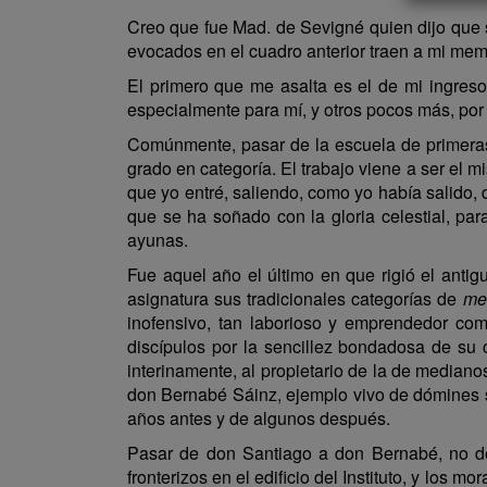
Creo que fue Mad. de Sevigné quien dijo que s
evocados en el cuadro anterior traen a mi mem
El primero que me asalta es el de mi ingreso
especialmente para mí, y otros pocos más, por 
Comúnmente, pasar de la escuela de primeras l
grado en categoría. El trabajo viene a ser el 
que yo entré, saliendo, como yo había salido,
que se ha soñado con la gloria celestial, pa
ayunas.
Fue aquel año el último en que rigió el anti
asignatura sus tradicionales categorías de
me
inofensivo, tan laborioso y emprendedor co
discípulos por la sencillez bondadosa de su 
interinamente, al propietario de la de mediano
don Bernabé Sáinz, ejemplo vivo de dómines s
años antes y de algunos después.
Pasar de don Santiago a don Bernabé, no deja
fronterizos en el edificio del Instituto, y los 