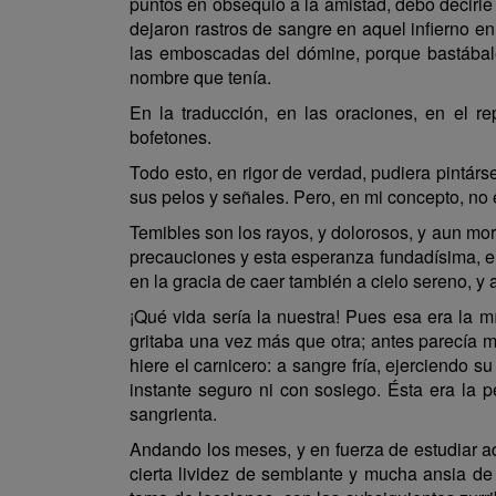
puntos en obsequio a la amistad, debo decirle q
dejaron rastros de sangre en aquel infierno e
las emboscadas del dómine, porque bastábale
nombre que tenía.
En la traducción, en las oraciones, en el re
bofetones.
Todo esto, en rigor de verdad, pudiera pintárs
sus pelos y señales. Pero, en mi concepto, no 
Temibles son los rayos, y dolorosos, y aun mort
precauciones y esta esperanza fundadísima, el
en la gracia de caer también a cielo sereno, y 
¡Qué vida sería la nuestra! Pues esa era la m
gritaba una vez más que otra; antes parecía m
hiere el carnicero: a sangre fría, ejerciendo 
instante seguro ni con sosiego. Ésta era la 
sangrienta.
Andando los meses, y en fuerza de estudiar a
cierta lividez de semblante y mucha ansia d