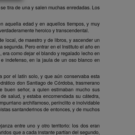
: se tira de una y salen muchas enredadas. Los
 en aquella edad y en aquellos tiempos, y muy
 verdaderamente heroico y transcendental.
e local, de maestro y de libros, y ascender un
 segunda. Pero entrar en el Instituto el año en
, era como dejar el blando y regalado lecho en
 e indefenso, en la jaula de un oso blanco en
 por el latín solo, y que aún conservaba esta
tedrático don Santiago de Córdoba, trasmerano
ste buen señor, a quien estimaban mucho sus
os de salud, y estaba encomendada su cátedra,
mpurriano archifamoso, perínclito e inolvidable
nistas santanderinos de entonces, y de muchos
nza entre uno y otro territorio: los dos eran
alaridos que a cada instante partían del segundo,