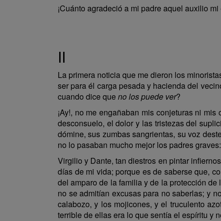
¡Cuánto agradeció a mi padre aquel auxilio mi 
II
La primera noticia que me dieron los minorista
ser para él carga pesada y hacienda del vecino
cuando dice que
no los puede ver
?
¡Ay!, no me engañaban mis conjeturas ni mis co
desconsuelo, el dolor y las tristezas del suplic
dómine, sus zumbas sangrientas, su voz dest
no lo pasaban mucho mejor los padres graves: 
Virgilio y Dante, tan diestros en pintar infier
días de mi vida; porque es de saberse que, co
del amparo de la familia y de la protección de 
no se admitían excusas para no saberlas; y no sa
calabozo, y los mojicones, y el truculento az
terrible de ellas era lo que sentía el espíritu y