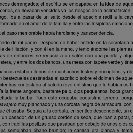
bancos derrengados; el espíritu se empapaba en la idea de aquell
erlos, se llevaban vencidos ya los riesgos de la aclimatación.
go, iba a pasar de un salto desde el apacible redil a la cave
formado en el amor de la familia y entre las insípidas emocion
quel paso memorable había heroísmo y transcendencia.
ado de mi padre. Después de haber estado en la secretaría a p
e de filiación, y con él en la mano, y temblándome las piernas,
las de entonces, se reducía a un salón con una puerta y algu
estera, y entre los dos bancos, una mesa con tapete verde y tinte
 bancos estaban llenos de muchachos tristes y encogidos, y d
on bestezuelas destinadas al sacrificio sobre el dolmen de aquel
e mientras contestaba al saludo reverentísimo que le habíamo
ía la frente angosta, bastante pelo, ojos pequeñitos, boca gran
 afeitada la barba. Todo esto ocupaba poquísimo terreno, por
navajero
muy planchado y una corbata negra de armadura, con el n
e él usaba. Seguía a la corbata, en sentido descendente, un ch
r un pasador, de un grueso cordón de seda, que iban a parar, 
o, con trabillas postizas que pasaban por debajo de unos pies c
ies semejaban ébano bruñido; la camisa era blanca y tersa