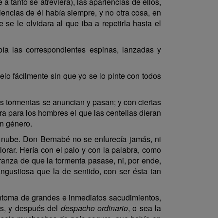
a tanto se atreviera), las apariencias de ellos,
ncias de él había siempre, y no otra cosa, en
e se le olvidara al que iba a repetirla hasta el
abía las correspondientes espinas, lanzadas y
elo fácilmente sin que yo se lo pinte con todos
las tormentas se anuncian y pasan; y con ciertas
a para los hombres el que las centellas dieran
ún género.
la nube. Don Bernabé no se enfurecía jamás, ni
orar. Hería con el palo y con la palabra, como
eranza de que la tormenta pasase, ni, por ende,
ngustiosa que la de sentido, con ser ésta tan
íntoma de grandes e inmediatos sacudimientos,
es, y después del
despacho ordinario
, o sea la