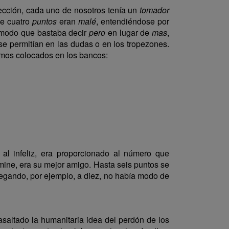
lección, cada uno de nosotros tenía un
tomador
ue cuatro
puntos
eran
malé
, entendiéndose por
e modo que bastaba decir
pero
en lugar de
mas
,
se permitían en las dudas o en los tropezones.
amos colocados en los bancos:
al infeliz, era proporcionado al número que
ómine, era su mejor amigo. Hasta seis puntos se
llegando, por ejemplo, a diez, no había modo de
asaltado la humanitaria idea del perdón de los