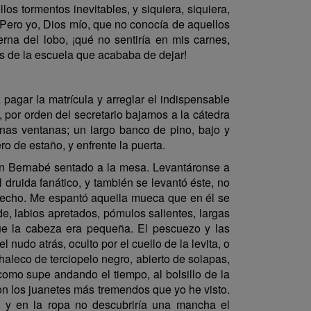
os tormentos inevitables, y siquiera, siquiera,
 Pero yo, Dios mío, que no conocía de aquellos
rna del lobo, ¡qué no sentiría en mis carnes,
es de la escuela que acababa de dejar!
agar la matrícula y arreglar el indispensable
 por orden del secretario bajamos a la cátedra
nas ventanas; un largo banco de pino, bajo y
ro de estaño, y enfrente la puerta.
on Bernabé sentado a la mesa. Levantáronse a
 druida fanático, y también se levantó éste, no
s hecho. Me espantó aquella mueca que en él se
de, labios apretados, pómulos salientes, largas
que la cabeza era pequeña. El pescuezo y las
udo atrás, oculto por el cuello de la levita, o
aleco de terciopelo negro, abierto de solapas,
como supe andando el tiempo, al bolsillo de la
on los juanetes más tremendos que yo he visto.
, y en la ropa no descubriría una mancha el