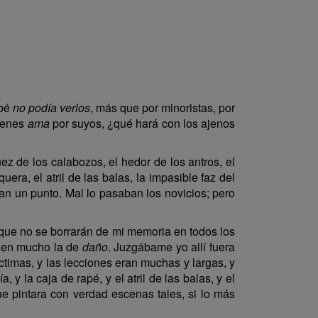
abé
no podía verlos
, más que por minoristas, por
uienes
ama
por suyos, ¿qué hará con los ajenos
ez de los calabozos, el hedor de los antros, el
uera, el atril de las balas, la impasible faz del
 un punto. Mal lo pasaban los novicios; pero
os que no se borrarán de mi memoria en todos los
a en mucho la de
daño
. Juzgábame yo allí fuera
íctimas, y las lecciones eran muchas y largas, y
 y la caja de rapé, y el atril de las balas, y el
ue pintara con verdad escenas tales, si lo más