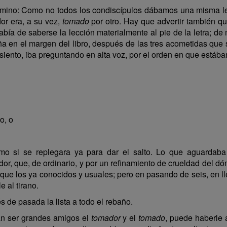
te camino: Como no todos los condiscípulos dábamos una misma 
dor era, a su vez,
tomado
por otro. Hay que advertir también q
bía de saberse la lección materialmente al pie de la letra; d
ña en el margen del libro, después de las tres acometidas que 
iento, iba preguntando en alta voz, por el orden en que estáb
o, o
 si se replegara ya para dar el salto. Lo que aguardaba 
or, que, de ordinario, y por un refinamiento de crueldad del d
ima que los ya conocidos y usuales; pero en pasando de seis, en 
e al tirano.
s de pasada la lista a todo el rebaño.
ían ser grandes amigos el
tomador
y el
tomado
, puede haberle 