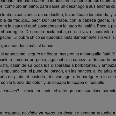
rribandas, mandaba
echar
la traducción a alguno de los cuatro
 él como oro en paño, para darse un desahogo a sus anchas cua
 tenía la conciencia de su destino, levantábase temblando; y co
bía de traducir... peor. Don Bernabé, con la cabeza gacha, la
 otra la caja del rapé, paseábase a lo largo del salón. Poco a p
le ni corregirle. De pronto exclamaba, con su voz dilacerante 
l pecho. El pobre chico se quedaba instantáneamente sin voz, si
e, acercandose más al banco.
l agonizante, seguro de llegar muy pronto al banquillo fatal. Y 
ostura, tomaba un polvo, agachaba la cabeza, arrimaba la orej
 vista, caían de su boca los disparates a borbotones, y empezab
, empujado con el puño del bastón, en las narices, al bajarlas 
uño de plata, al costado, al estómago, a la barriga y a los die
on la fuerza del dolor, y un sopapo le tapaba el resuello.
s capillas
? —decía, en tanto, el verdugo con espantosa seren
 el espanto, no
daba
ya
juego
, es decir, se sentaba resuelta 