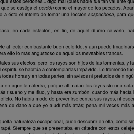
ue estos perdones... digo mal (pues nadie fue tan valiente que 
n que se castiga el
perdón
como el mayor de los pecados. Aparie
 a éste el intento de tomar una lección
sospechosa
, para qu
paso, en cada estación, en fin, de aquel diurno calvario, h
ele al lector con bastante buen colorido, y aun puede imaginárs
era ello lo más angustioso de aquellos inevitables trances.
ales sus efectos; pero los rayos son hijos de las tormentas, y 
 espíritu se habitúa a contemplarlas impávido. Lo tremendo fuer
a todas horas y en todas partes, sin avisos ni preludios de ning
ía en aquella cátedra, porque allí caían los rayos sin una so
ás risueño y melifluo, y hasta era zumbón, cuando más hacía ll
su oficio. No había modo de prevenirse contra sus rayos, ni esp
pena de daño a que yo aludí más atrás; pena mil veces más a
quella naturaleza excepcional, pude descubrir en ella, como s
e rapé. Siempre que se presentaba en cátedra con estos celaj