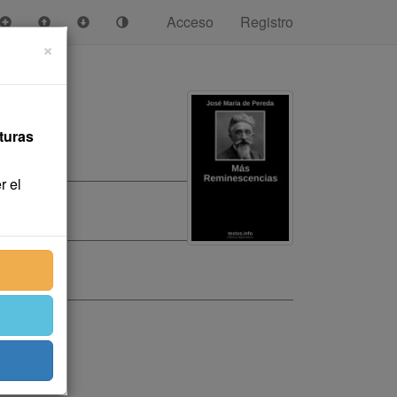
Acceso
Registro
×
turas
r el