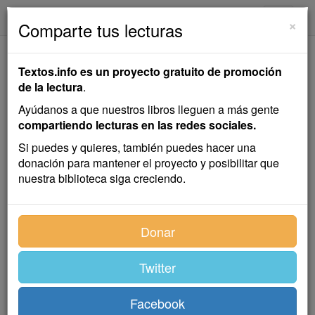
textos.info
Navega
×
Comparte tus lecturas
Un Artista
Textos.info es un proyecto gratuito de promoción
de la lectura
.
José María de Pereda
Ayúdanos a que nuestros libros lleguen a más gente
compartiendo lecturas en las redes sociales.
Cuento
Si puedes y quieres, también puedes hacer una
donación para mantener el proyecto y posibilitar que
nuestra biblioteca siga creciendo.
—¡Gusta usted que le sirva, cabayero!
—Sí, señor.
Donar
—Sírvase usted tomar asiento aquí...
—¿Qué va a ser?
Twitter
—¿Cuál?
Facebook
—Digo si gusta usted cortarse, rizarse...