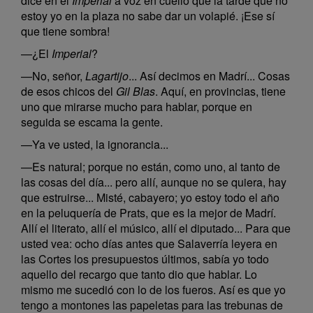
dice en el
Imperial
a voz en cuello que la tarde que no
estoy yo en la plaza no sabe dar un volapié. ¡Ese sí
que tiene sombra!
—¿El
Imperial
?
—No, señor,
Lagartijo
... Así decimos en Madrí... Cosas
de esos chicos del
Gil Blas
. Aquí, en provincias, tiene
uno que mirarse mucho para hablar, porque en
seguida se escama la gente.
—Ya ve usted, la ignorancia...
—Es natural; porque no están, como uno, al tanto de
las cosas del día... pero allí, aunque no se quiera, hay
que estruirse... Misté, cabayero; yo estoy todo el año
en la peluquería de Prats, que es la mejor de Madrí.
Allí el literato, allí el músico, allí el diputado... Para que
usted vea: ocho días antes que Salaverría leyera en
las Cortes los presupuestos últimos, sabía yo todo
aquello del recargo que tanto dio que hablar. Lo
mismo me sucedió con lo de los fueros. Así es que yo
tengo a montones las papeletas para las trebunas de