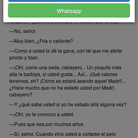
—Quiero que me afeiten.
Whatsapp
—Al momento, cabayero... ¿Le gusta a usted así el
respaldo? ¿Quiere usted que le suba... que le baje?
—No, señor.
—Muy bien. ¿Fría o caliente?
—Como a usted le dé la gana, con tal que me afeite
pronto y bien.
—¡Oh!, como una seda, cabayero... Un poquito más
alta la barbiya, si usted gusta... Así... ¡Qué calores
tenemos, eh? ¡Cómo se estará asando aquel Madrí!...
¿Hace mucho que no ha estado usted por Madrí,
cabayero?
—Y ¿qué sabe usted si yo he estado allá alguna vez?
—¡Oh!, yo le conozco a usted.
—Pues que sea por muchos años.
—Sí, señor. Cuando vino usted a cortarse el pelo