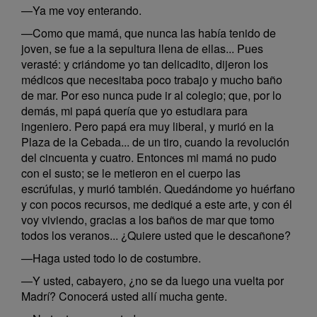
—Ya me voy enterando.
—Como que mamá, que nunca las había tenido de
joven, se fue a la sepultura llena de ellas... Pues
verasté: y criándome yo tan delicadito, dijeron los
médicos que necesitaba poco trabajo y mucho baño
de mar. Por eso nunca pude ir al colegio; que, por lo
demás, mi papá quería que yo estudiara para
ingeniero. Pero papá era muy liberal, y murió en la
Plaza de la Cebada... de un tiro, cuando la revolución
del cincuenta y cuatro. Entonces mi mamá no pudo
con el susto; se le metieron en el cuerpo las
escrúfulas, y murió también. Quedándome yo huérfano
y con pocos recursos, me dediqué a este arte, y con él
voy viviendo, gracias a los baños de mar que tomo
todos los veranos... ¿Quiere usted que le descañone?
—Haga usted todo lo de costumbre.
—Y usted, cabayero, ¿no se da luego una vuelta por
Madrí? Conocerá usted allí mucha gente.