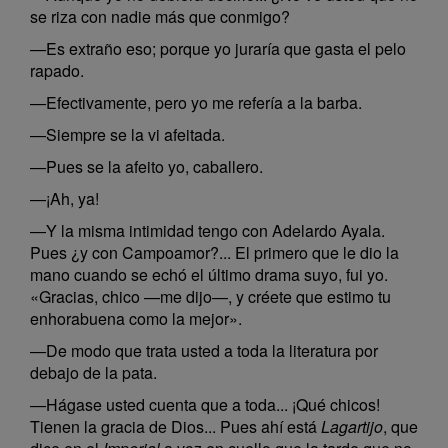
se riza con nadie más que conmigo?
—Es extraño eso; porque yo juraría que gasta el pelo
rapado.
—Efectivamente, pero yo me refería a la barba.
—Siempre se la vi afeitada.
—Pues se la afeito yo, caballero.
—¡Ah, ya!
—Y la misma intimidad tengo con Adelardo Ayala.
Pues ¿y con Campoamor?... El primero que le dio la
mano cuando se echó el último drama suyo, fui yo.
«Gracias, chico —me dijo—, y créete que estimo tu
enhorabuena como la mejor».
—De modo que trata usted a toda la literatura por
debajo de la pata.
—Hágase usted cuenta que a toda... ¡Qué chicos!
Tienen la gracia de Dios... Pues ahí está
Lagartijo
, que