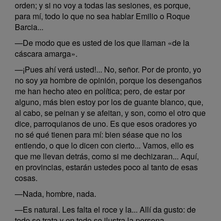
orden; y si no voy a todas las sesiones, es porque,
para mí, todo lo que no sea hablar Emilio o Roque
Barcia...
—De modo que es usted de los que llaman «de la
cáscara amarga».
—¡Pues ahí verá usted!... No, señor. Por de pronto, yo
no soy
ya
hombre de opinión, porque los desengaños
me han hecho ateo en política; pero, de estar por
alguno, más bien estoy por los de guante blanco, que,
al cabo, se peinan y se afeitan, y son, como el otro que
dice, parroquianos de uno. Es que esos oradores yo
no sé qué tienen para mí: bien séase que no los
entiendo, o que lo dicen con cierto... Vamos, ello es
que me llevan detrás, como si me dechizaran... Aquí,
en provincias, estarán ustedes poco al tanto de esas
cosas.
—Nada, hombre, nada.
—Es natural. Les falta el roce y la... Allí da gusto: de
todo se trata y en todo se ilustra la persona...