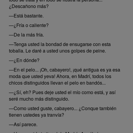
¿Descañono más?
—Está bastante.
—¿Fría o caliente?
—De la más fría.
—Tenga usted la bondad de ensugarse con esta
toballa. Le daré a usted unos golpes de peine.
—¿En dónde?
—En el pelo... ¡Oh, cabayero!, ¡qué antigua es ya esa
moda que usted yeva! Ahora, en Madrí, todos los
chicos distinguidos llevan el pelo en bandós...
—¿Sí, eh? Pues deje usted el mío como está, y así
seré mucho más distinguido.
—Como usted guste, cabayero... ¿Conque también
tienen ustedes ya tranvía?
—Así parece.