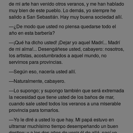
de mi arte han venido otros veranos, y me han hablado
muy bien de este pueblo. Lo demás, yo siempre he
salido a San Sebastián. Hay muy buena sociedad allí.
—¿De modo que usted no piensa quedarse todo el
año en esta barbería?
—¡Qué ha dicho usted! ¡Dejar yo aquel Madrí... Madrí
de mi alma!... Desengáñese usted, cabayero: nosotros,
los artistas, acostumbrados a aquel mundo, no
servimos para provincias.
—Según eso, nacería usted allí.
—Naturalmente, cabayero.
—Lo supongo; y supongo también que será extremada
la necesidad que tiene usted de los baños de mar,
cuando sale usted todos los veranos a una miserable
provincia para tomarlos.
—Yo le diré a usted lo que hay. Mi papá estuvo en
ultramar muchísimo tiempo desempeñando un buen
destino; y a los dos años de venir él de allá, nací yo...