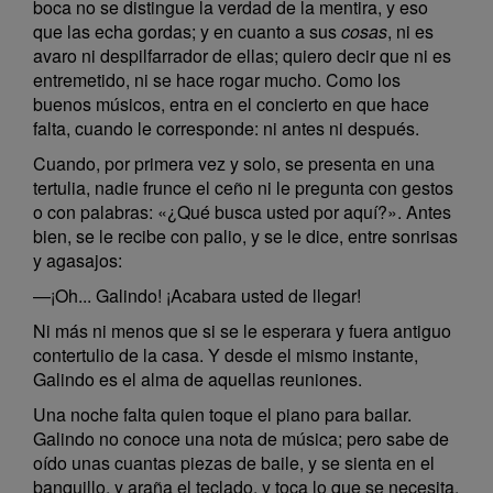
boca no se distingue la verdad de la mentira, y eso
que las echa gordas; y en cuanto a sus
cosas
, ni es
avaro ni despilfarrador de ellas; quiero decir que ni es
entremetido, ni se hace rogar mucho. Como los
buenos músicos, entra en el concierto en que hace
falta, cuando le corresponde: ni antes ni después.
Cuando, por primera vez y solo, se presenta en una
tertulia, nadie frunce el ceño ni le pregunta con gestos
o con palabras: «¿Qué busca usted por aquí?». Antes
bien, se le recibe con palio, y se le dice, entre sonrisas
y agasajos:
—¡Oh... Galindo! ¡Acabara usted de llegar!
Ni más ni menos que si se le esperara y fuera antiguo
contertulio de la casa. Y desde el mismo instante,
Galindo es el alma de aquellas reuniones.
Una noche falta quien toque el piano para bailar.
Galindo no conoce una nota de música; pero sabe de
oído unas cuantas piezas de baile, y se sienta en el
banquillo, y araña el teclado, y toca lo que se necesita.