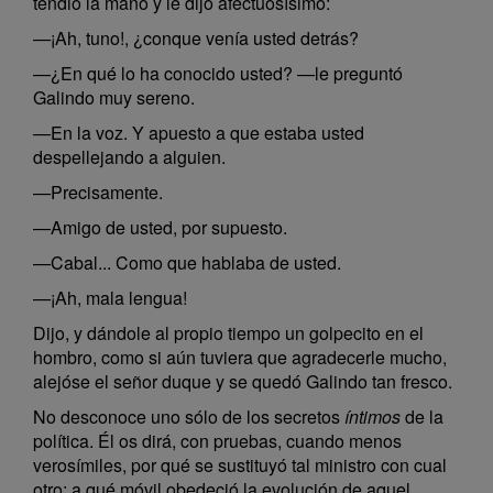
tendió la mano y le dijo afectuosísimo:
—¡Ah, tuno!, ¿conque venía usted detrás?
—¿En qué lo ha conocido usted? —le preguntó
Galindo muy sereno.
—En la voz. Y apuesto a que estaba usted
despellejando a alguien.
—Precisamente.
—Amigo de usted, por supuesto.
—Cabal... Como que hablaba de usted.
—¡Ah, mala lengua!
Dijo, y dándole al propio tiempo un golpecito en el
hombro, como si aún tuviera que agradecerle mucho,
alejóse el señor duque y se quedó Galindo tan fresco.
No desconoce uno sólo de los secretos
íntimos
de la
política. Él os dirá, con pruebas, cuando menos
verosímiles, por qué se sustituyó tal ministro con cual
otro; a qué móvil obedeció la evolución de aquel