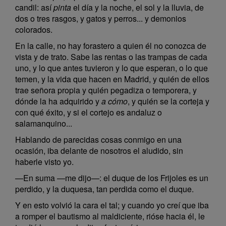
candil: así
pinta
el día y la noche, el sol y la lluvia, de
dos o tres rasgos, y gatos y perros... y demonios
colorados.
En la calle, no hay forastero a quien él no conozca de
vista y de trato. Sabe las rentas o las trampas de cada
uno, y lo que antes tuvieron y lo que esperan, o lo que
temen, y la vida que hacen en Madrid, y quién de ellos
trae señora propia y quién pegadiza o temporera, y
dónde la ha adquirido y
a cómo
, y quién se la corteja y
con qué éxito, y si el cortejo es andaluz o
salamanquino...
Hablando de parecidas cosas conmigo en una
ocasión, iba delante de nosotros el aludido, sin
haberle visto yo.
—En suma —me dijo—: el duque de los Frijoles es un
perdido, y la duquesa, tan perdida como el duque.
Y en esto volvió la cara el tal; y cuando yo creí que iba
a romper el bautismo al maldiciente, rióse hacia él, le