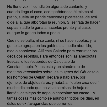
No tiene voz ni condición alguna de cantante; y
cuando llega el caso, acompañándose él mismo al
piano, suelta un par de canciones picarescas, de acá
o de allá, que alborotan la reunión. Si se trata de hacer
coplas, nadie le gana a hacerlas pronto y al caso,
aunque le ganen todos a poeta.
Que no se baila, ni se canta, ni se hacen coplas, y la
gente se agrupa en los gabinetes, medio aburrida,
medio soñolienta. Allí está Galindo para reanimar los
decaídos espíritus. Para entonces son las anécdotas
frescas, o los recuerdos de Calcuta o de
Constantinopla. Y tras esto y un sinnúmero de
mentiras verosímiles sobre las mujeres del Cáucaso o
los hombres de Ceilán, llegará a hablarse, por
ejemplo, de objetos raros, y habrá allí quien crea decir
mucho diciendo que ha visto camisas de hoja de
llantén, catalejos de trapo, o chocolate sin cacao... y
tantas cosas más como se anuncian todos los días, en
éstos de extravagancias que corremos.