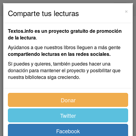
textos.info
Navega
×
Comparte tus lecturas
Un Despreocupado
Textos.info es un proyecto gratuito de promoción
de la lectura
.
José María de Pereda
Ayúdanos a que nuestros libros lleguen a más gente
compartiendo lecturas en las redes sociales.
Cuento
Si puedes y quieres, también puedes hacer una
donación para mantener el proyecto y posibilitar que
nuestra biblioteca siga creciendo.
Se da un aire a todos los hombres que conocemos o
recordamos, de escasa talla, comunicativos, afables
sin afectación ni aparato, limpios y aseados, que
Donar
siempre parecen jóvenes, y llegan a morirse de viejos
sin que nadie lo crea, porque hasta el último instante
Twitter
se les ha llamado
muchachos
y por tales se les ha
tenido; hombres, por el exterior, insignificantes y
vulgares hasta en el menor de sus detalles; hombres,
Facebook
en fin, de todos los pueblos, de todos los días y de