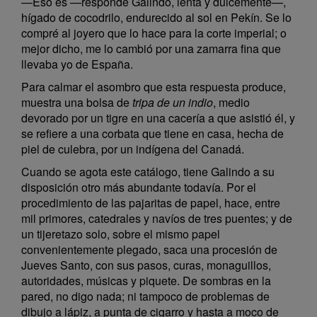
—Eso es —responde Galindo, lenta y dulcemente—,
hígado de cocodrilo, endurecido al sol en Pekín. Se lo
compré al joyero que lo hace para la corte imperial; o
mejor dicho, me lo cambió por una zamarra fina que
llevaba yo de España.
Para calmar el asombro que esta respuesta produce,
muestra una bolsa de
tripa de un indio
, medio
devorado por un tigre en una cacería a que asistió él, y
se refiere a una corbata que tiene en casa, hecha de
piel de culebra, por un indígena del Canadá.
Cuando se agota este catálogo, tiene Galindo a su
disposición otro más abundante todavía. Por el
procedimiento de las pajaritas de papel, hace, entre
mil primores, catedrales y navíos de tres puentes; y de
un tijeretazo solo, sobre el mismo papel
convenientemente plegado, saca una procesión de
Jueves Santo, con sus pasos, curas, monaguillos,
autoridades, músicas y piquete. De sombras en la
pared, no digo nada; ni tampoco de problemas de
dibujo a lápiz, a punta de cigarro y hasta a moco de