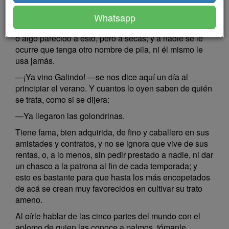
todas partes.
Whatsapp
Se llama Galindo, o Manzanos, o Cañales, o Arenal...
o algo parecido a esto, pero a secas; y a nadie se le
ocurre que tenga otro nombre de pila, ni él mismo le
usa jamás.
—¡Ya vino Galindo! —se nos dice aquí un día al
principiar el verano. Y cuantos lo oyen saben de quién
se trata, como si se dijera:
—Ya llegaron las golondrinas.
Tiene fama, bien adquirida, de fino y caballero en sus
amistades y contratos, y no se ignora que vive de sus
rentas, o, a lo menos, sin pedir prestado a nadie, ni dar
un chasco a la patrona al fin de cada temporada; y
esto es bastante para que hasta los más encopetados
de acá se crean muy favorecidos en cultivar su trato
ameno.
Al oírle hablar de las cinco partes del mundo con el
aplomo de quien las conoce a palmos, tómanle