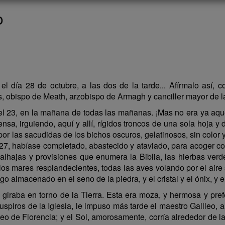
o
l día 28 de octubre, a las dos de la tarde... Afírmalo así, 
us, obispo de Meath, arzobispo de Armagh y canciller mayor de l
, el 23, en la mañana de todas las mañanas. ¡Mas no era ya aque
, irguiendo, aquí y allí, rígidos troncos de una sola hoja y de
 las sacudidas de los bichos oscuros, gelatinosos, sin color y 
 27, habíase completado, abastecido y ataviado, para acoger 
 alhajas y provisiones que enumera la Biblia, las hierbas ver
n los mares resplandecientes, todas las aves volando por el air
o almacenado en el seno de la piedra, y el cristal y el ónix, y el
giraba en torno de la Tierra. Esta era moza, y hermosa y pre
uspiros de la Iglesia, le impuso más tarde el maestro Galileo,
o de Florencia; y el Sol, amorosamente, corría alrededor de la