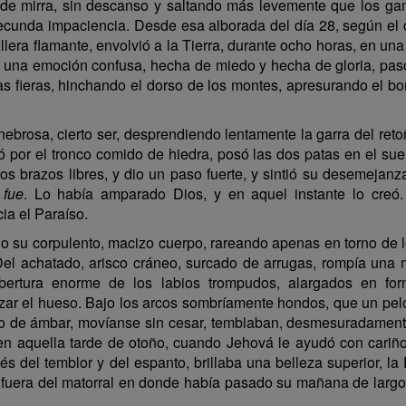
ero de mirra, sin descanso y saltando más levemente que los 
 fecunda impaciencia. Desde esa alborada del día 28, según el 
llera flamante, envolvió a la Tierra, durante ocho horas, en una 
 una emoción confusa, hecha de miedo y hecha de gloria, pasó
las fieras, hinchando el dorso de los montes, apresurando el bo
nebrosa, cierto ser, desprendiendo lentamente la garra del ret
ó por el tronco comido de hiedra, posó las dos patas en el sue
los brazos libres, y dio un paso fuerte, y sintió su desemejan
e
fue
. Lo había amparado Dios, y en aquel instante lo creó.
ia el Paraíso.
odo su corpulento, macizo cuerpo, rareando apenas en torno de l
 Del achatado, arisco cráneo, surcado de arrugas, rompía una 
ertura enorme de los labios trompudos, alargados en form
ar el hueso. Bajo los arcos sombríamente hondos, que un pelo 
lo de ámbar, movíanse sin cesar, temblaban, desmesuradamente 
en aquella tarde de otoño, cuando Jehová le ayudó con cariñ
s del temblor y del espanto, brillaba una belleza superior, la 
 fuera del matorral en donde había pasado su mañana de largos