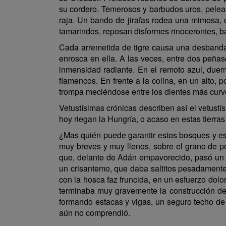
su cordero. Temerosos y barbudos uros, pelea
raja. Un bando de jirafas rodea una mimosa, d
tamarindos, reposan disformes rinocerontes, b
Cada arremetida de tigre causa una desbandad
enrosca en ella. A las veces, entre dos peñas
inmensidad radiante. En el remoto azul, duerm
flamencos. En frente a la colina, en un alto, 
trompa meciéndose entre los dientes más curv
Vetustísimas crónicas describen así el vetustí
hoy riegan la Hungría, o acaso en estas tierra
¿Mas quién puede garantir estos bosques y est
muy breves y muy llenos, sobre el grano de p
que, delante de Adán empavorecido, pasó un p
un crisantemo, que daba saltitos pesadamente 
con la hosca faz fruncida, en un esfuerzo dolo
terminaba muy gravemente la construcción de 
formando estacas y vigas, un seguro techo de 
aún no comprendió.