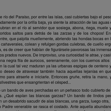
río del Paraíso, por entre las islas, casi cubiertas bajo el pe
damente por la orilla baja, ya siente la atracción de las aguas
ubran en el río al servidor que sosiega, abona, riega, muele y
oridos saltos para detrás de las zarzas y de los chopos! En
ntre, que palpita muellemente, abriendo las hondas bocas en la
s cañaverales, colean y refulgen gordas culebras, de cuello er
a, es de creer que habían de figurársele pavorosas las inmen
s prados nuevos. De improviso, una curiosidad le atrae, y casi 
 una negra fila de aurocos, serenamente, con los cuernos altos 
 la cual tal vez maduran ya las urbanas espigas de centeno y
ado deseo de atravesar también hacia aquellas lejanías en que
omo para atraerle e iniciarle. Entonces gruñe, retira la mano,
 silvestres que ensangrientan el césped...
 un bando de aves perchadas en un peñasco todo cubierto de 
s. ¿Qué espían las blancas garzas? Un bando de lindos peces
 un desabrido sacudir de alas blancas, una garza, luego otra, h
ro Padre venerable se rasca el costado. Ante aquella abundanc