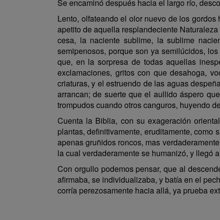
Se encaminó después hacia el largo río, desco
Lento, olfateando el olor nuevo de los gordos 
apetito de aquella resplandeciente Naturaleza y
cesa, la naciente sublime, la sublime nacie
semipenosos, porque son ya semilúcidos, los 
que, en la sorpresa de todas aquellas ines
exclamaciones, gritos con que desahoga, voce
criaturas, y el estruendo de las aguas despeñ
arrancan; de suerte que el aullido áspero qu
trompudos cuando otros canguros, huyendo de 
Cuenta la Biblia, con su exageración orienta
plantas, definitivamente, eruditamente, como s
apenas gruñidos roncos, mas verdaderamente au
la cual verdaderamente se humanizó, y llegó a s
Con orgullo podemos pensar, que al descende
afirmaba, se individualizaba, y batía en el p
corría perezosamente hacia allá, ya prueba ext