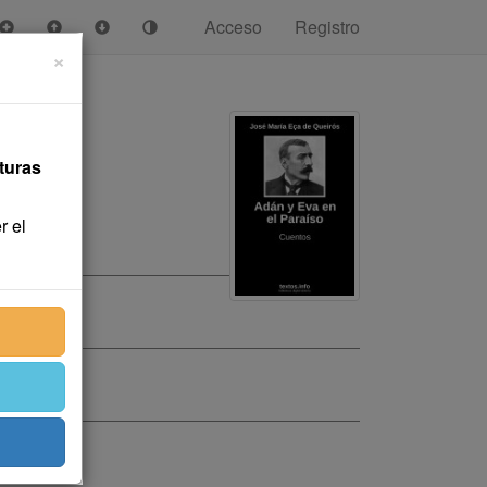
Acceso
Registro
×
turas
r el