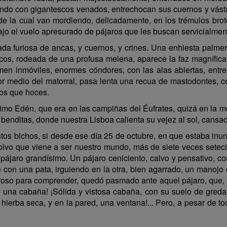
ndo con gigantescos venados, entrechocan sus cuernos y vástag
e la cual van mordiendo, delicadamente, en los trémulos brote
ajo el vuelo apresurado de pájaros que les buscan servicialmen
a furiosa de ancas, y cuernos, y crines. Una enhiesta palme
cos, rodeada de una profusa melena, aparece la faz magnífica
en inmóviles, enormes cóndores, con las alas abiertas, entre
por medio del matorral, pasa lenta una recua de mastodontes, con
os que hoces.
simo Edén, que era en las campiñas del Éufrates, quizá en la mo
s benditas, donde nuestra Lisboa calienta su vejez al sol, cans
os bichos, si desde ese día 25 de octubre, en que estaba inu
olvo que viene a ser nuestro mundo, más de siete veces seteci
ájaro grandísimo. Un pájaro ceniciento, calvo y pensativo, c
con una pata, irguiendo en la otra, bien agarrado, un manojo
roso para comprender, quedó pasmado ante aquel pájaro, que, jun
una cabaña! ¡Sólida y vistosa cabaña, con su suelo de greda 
hierba seca, y en la pared, una ventana!... Pero, a pesar de to