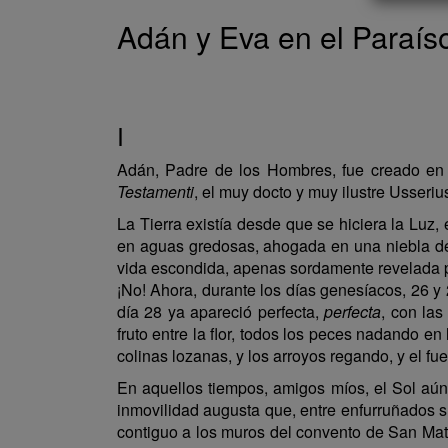
Adán y Eva en el Paraís
I
Adán, Padre de los Hombres, fue creado en e
Testamenti
, el muy docto y muy ilustre Usseri
La Tierra existía desde que se hiciera la Luz
en aguas gredosas, ahogada en una niebla densa
vida escondida, apenas sordamente revelada por
¡No! Ahora, durante los días genesíacos, 26 y
día 28 ya apareció perfecta,
perfecta
, con las
fruto entre la flor, todos los peces nadando e
colinas lozanas, y los arroyos regando, y el fueg
En aquellos tiempos, amigos míos, el Sol aún 
inmovilidad augusta que, entre enfurruñados s
contiguo a los muros del convento de San Mate