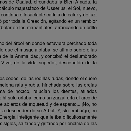
gamos de Gaalad, circundaba la Bien Amada, la
cálculo majestático de Usserius, el Sol, nuevo,
continua e insaciable caricia de calor y de luz.
 por toda la Creación, agitando en un temblor
rbotar de los manantiales, arrancando un brillo
oño del árbol en donde estuviera perchado toda
lo que el musgo afofaba, se afirmó sobre ellas
za de la Animalidad, y concibió el deslumbrado
 Vivo, de la vida superior, descendido de la
os codos, de las rodillas rudas, donde el cuero
melena rala y rubia, hinchada sobre las orejas
a de hocico, relucían los dientes, afilados
hirsuto orlaba, como un zarzal orla el arco de
abiertos de inquietud y de espanto... ¡No, no
o a descender de su Árbol! Y, sin embargo, en
Energía Inteligente que le iba dificultosamente
 siglos, saltando y gritando por encima de las