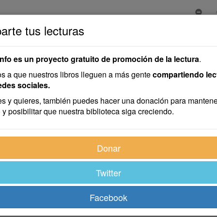
rte tus lecturas
Eva en el Paraíso
araíso
info es un proyecto gratuito de promoción de la lectura
.
 a que nuestros libros lleguen a más gente
compartiendo lec
edes sociales.
rós
s y quieres, también puedes hacer una donación para mantene
 y posibilitar que nuestra biblioteca siga creciendo.
Donar
Twitter
Facebook