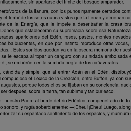
nfiadamente, sin apartarse del límite del bosque amparador.
herbívoros de la llanura, con los puños rijamente cerrados con
 el terror de los seres nunca vistos que la llenan y atruenan con
nte de la Energía, que le impele a desentrañar la crasa br
Dones que establecerán su supremacía sobre esa Naturaleza in
peradas apariciones del Edén, reses, pastos, montes nevados
s balbucientes, en que por instinto reproduce otras voces, y 
adas... Estos sonidos quedan ya en la oscura memoria de nues
e se le escapa al topar un canguro con su nidada embolsada e
él, se embreñen en la sombría negra de los cañaverales.
l, cándida y simple, que al entrar Adán en el Edén, distribu
i compusiese el Léxico de la Creación, entre Buffon, ya con su
gustos, porque todos ellos se fijaban en su conciencia, naci
er después, sobre la tierra, tan sublime y tan burlesco.
r nuestro Padre al borde del río Edénico, compenetrado de l
echo sonoro, y rugía soberbiamente: —¡Eheu! ¡Eheu! Luego, along
eriorizar su espantado sentimiento de los espacios, y murmura 