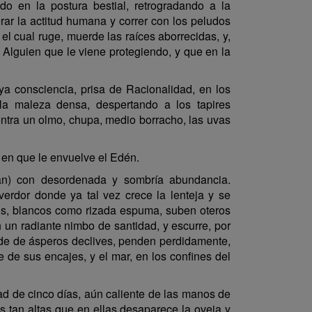
do en la postura bestial, retrogradando a la
erar la actitud humana y correr con los peludos
l cual ruge, muerde las raíces aborrecidas, y,
 Alguien que le viene protegiendo, y que en la
 consciencia, prisa de Racionalidad, en los
a maleza densa, despertando a los tapires
tra un olmo, chupa, medio borracho, las uvas
 en que le envuelve el Edén.
ran) con desordenada y sombría abundancia.
erdor donde ya tal vez crece la lenteja y se
ros, blancos como rizada espuma, suben oteros
 un radiante nimbo de santidad, y escurre, por
rde de ásperos declives, penden perdidamente,
 de sus encajes, y el mar, en los confines del
ad de cinco días, aún caliente de las manos de
 tan altas que en ellas desaparece la oveja y