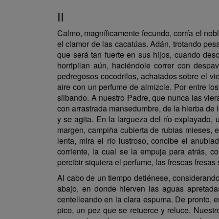
II
Calmo, magníficamente fecundo, corría el noble 
el clamor de las cacatúas. Adán, trotando pesa
que será tan fuerte en sus hijos, cuando desc
horripilan aún, haciéndole correr con despav
pedregosos cocodrilos, achatados sobre el vie
aire con un perfume de almizcle. Por entre lo
silbando. A nuestro Padre, que nunca las vier
con arrastrada mansedumbre, de la hierba de lo
y se agita. En la largueza del río explayado,
margen, campiña cubierta de rubias mieses, en
lenta, mira el río lustroso, concibe el anubl
corriente, la cual se la empuja para atrás, c
percibir siquiera el perfume, las frescas fresas
Al cabo de un tiempo detiénese, considerando
abajo, en donde hierven las aguas apretada
centelleando en la clara espuma. De pronto, en
pico, un pez que se retuerce y reluce. Nuest