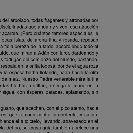
so del arbolado, todas fragantes y atronadas por
 disciplinadas que andan y viven, esa atracción
 acarrea. ¡Pero cuántos terrores especiales le
 otras islas, de arena fina y rosada, reposan
 tibia pereza de la tarde, absorbiendo todo el
guido, que miran a Adán con furor, dardeando y
sas tortugas del comienzo del mundo, pastando,
resbala en la orilla lodosa, donde el agua roza
y la espesa barba flotando, nada hacia la otra
 de maíz. Nuestro Padre venerable mira la fila
 las hierbas rebrillan, arriesga la mano en la
 y sigue, con ásperas patadas, aplastando, sin
guano, que acechan, con el pico atento, hacia
, que rompen contra la corriente, y saltan,
iende el alto cielo, llevando, atravesado en el
ia del río, su crasa gula también apetece una