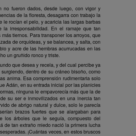
 no fueron dados, desde luego, con vigor y
uencias de la floresta, desagarra con trabajo la
e rocían el pelo, y acaricia las largas barbas
 la irresponsabilidad. En el ramaje que tan
s más tiernos. Para transponer los arroyos, que
zada de orquídeas, y se balancea, y salta, con
ibio y acre de las hembras acurrucadas en las
ho un gruñido ronco y triste.
mundo que desea y recela, y del cual percibe ya
va surgiendo, dentro de su cráneo bisoño, como
 las anima. Esa comprensión rudimentaria solo
ue Adán, en su entrada inicial por las planicies
s Formas, ninguna le empavorecía más que la de
de su ser e inmovilizados en una inercia tan
ido de abrigo natural y dulce, solo le parecía
serían brazos fuertes que se alargaban para
de los árboles que le seguía, compuesto del
zá de tan extraño miedo nació la primera lucha
desesperadas. ¡Cuántas veces, en estos bruscos