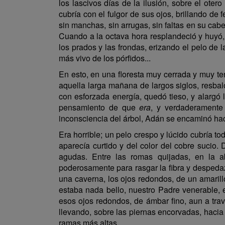
los lascivos días de la ilusión, sobre el ot
cubría con el fulgor de sus ojos, brillando de
sin manchas, sin arrugas, sin faltas en su cabe
Cuando a la octava hora resplandeció y huyó,
los prados y las frondas, erizando el pelo de 
más vivo de los pórfidos...
En esto, en una floresta muy cerrada y muy te
aquella larga mañana de largos siglos, resbal
con esforzada energía, quedó tieso, y alargó 
pensamiento de que
era
, y verdaderament
inconsciencia del árbol, Adán se encaminó hac
Era horrible; un pelo crespo y lúcido cubría t
aparecía curtido y del color del cobre sucio.
agudas. Entre las romas quijadas, en la ab
poderosamente para rasgar la fibra y despedaz
una caverna, los ojos redondos, de un amaril
estaba nada bello, nuestro Padre venerable, 
esos ojos redondos, de ámbar fino, aun a travé
llevando, sobre las piernas encorvadas, hacia
ramas más altas.