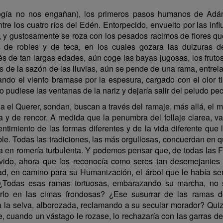
ogía no nos engañan), los primeros pasos humanos de Adán
re los cuatro ríos del Edén. Entorpecido, envuelto por las infl
 y gustosamente se roza con los pesados racimos de flores que l
s de robles y de teca, en los cuales gozara las dulzuras de
és de tan largas edades, aún coge las bayas jugosas, los fruto
s de la sazón de las lluvias, aún se pende de una rama, entrela
do el viento bramase por la espesura, cargado con el olor t
 pudiese las ventanas de la nariz y dejaría salir del peludo pec
la el Querer, sondan, buscan a través del ramaje, más allá, el 
a y de rencor. A medida que la penumbra del follaje clarea, 
ntimiento de las formas diferentes y de la vida diferente que
ble. Todas las tradiciones, las más orgullosas, concuerdan en q
ida en romería turbulenta. Y podemos pensar que, de todas la
vido, ahora que los reconocía como seres tan desemejantes 
dad, en camino para su Humanización, el árbol que le había serv
. ¿Todas esas ramas tortuosas, embarazando su marcha, no 
erlo en las cimas frondosas? ¿Ese susurrar de las ramas 
a la selva, alborozada, reclamando a su secular morador? Qui
, cuando un vástago le rozase, lo rechazaría con las garras 