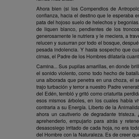
Ahora bien (si los Compendios de Antropol
confianza, hacia el destino que le esperaba ent
pata del hojoso suelo de helechos y begonias,
de liquen blanco, pendientes de los tronco
generosamente le nutriera y le meciera, a trav
relucen y susurran por todo el bosque, despué
pesada indolencia. Y hasta sospecho que cuan
cimas, el Padre de los Hombres dilataría cuanto
Camina... Sus pupilas amarillas, en donde bril
el sonido violento, como todo hecho de batall
una alborada que penetra en una choza, el se
trajo turbación y terror a nuestro Padre venera
del Edén, tembló y gritó como criaturita perd
esos mismos árboles, en los cuales había vi
contraria a su Energía. Liberto de la Animali
ahora un cautiverio de degradante tristeza
aprehenderlo, empujarlo para atrás y reten
desasosiego irritado de cada hoja, no era tod
del Hombre con la Naturaleza. Es de creer que