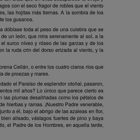
os con el seco fragor de robles que el viento
s, las hojitas más tiernas. A la sombra de los
te los gusanos.
ra dóblase toda al peso de una culebra que se
 de un león, que mira serenamente al sol, a la
 el surco níveo y róseo de las garzas y de los
 la ruda crin del dorso erizada al viento, y la
rena Ceilán, o entre los cuatro claros ríos que
ada de proezas y mares.
ndado el Paraíso de esplendor otoñal, pasaron,
entos mil años? Lo único que parece cierto es
on las plumas desaliñadas como los pétalos de
 de hierbas y ramas. ¡Nuestro Padre venerable,
to a él, bajo el abrigo de las azaleas en flor,
bien alisado, vástagos fuertes de pino y baya
do, el Padre de los Hombres, en aquella tarde,