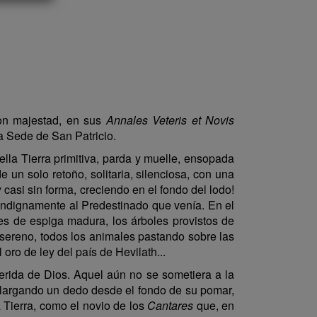
con majestad, en sus
Annales Veteris et Novis
a Sede de San Patricio.
lla Tierra primitiva, parda y muelle, ensopada
 un solo retoño, solitaria, silenciosa, con una
casi sin forma, creciendo en el fondo del lodo!
condignamente al Predestinado que venía. En el
des de espiga madura, los árboles provistos de
e sereno, todos los animales pastando sobre las
 oro de ley del país de Hevilath...
ferida de Dios. Aquel aún no se sometiera a la
 alargando un dedo desde el fondo de su pomar,
 Tierra, como el novio de los
Cantares
que, en