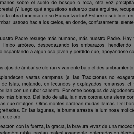
 manos sobre el suelo de bosque o roca, otra vez precipita
Floresta! ¡Y luego qué angustioso esfuerzo para erguirse, recup
para la obra inmensa de su Humanización! Esfuerzo sublime, en e
ámbar lustroso hacia los cielos, en donde, confusamente, siente
nuestro Padre resurge más humano, más nuestro Padre. Hay ya
 limbo arbóreo, despedazando los embarazos, hendiendo l
 espantando a algún oso joven y perdido que, apoyándose con
 sus ojos de ámbar se cierran vivamente bajo el deslumbramiento
splandecen vastas campiñas (si las Tradiciones no exage
o de islas, mojando, en fecundos y explayados remansos, el v
brillan con un rubor caliente. Por entre bosques de algodone
 más blanco. Del lado de allá, la nieve corona una sierra con
njas que refulgen. Otros montes dardean mudas llamas. Del bo
ñadas. En las lagunas, la bruma arrastra la luminosa molicie
ro de oro.
eación con la fuerza, la gracia, la bravura vivaz de una moced
elambre rubia, pastan majestuosamente, enterrados en hierbas