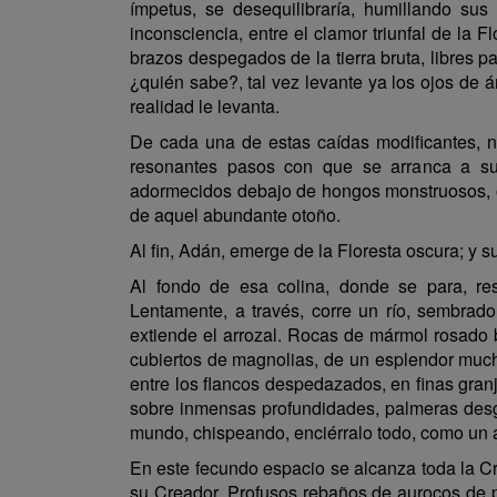
ímpetus, se desequilibraría, humillando sus
inconsciencia, entre el clamor triunfal de la 
brazos despegados de la tierra bruta, libres 
¿quién sabe?, tal vez levante ya los ojos de 
realidad le levanta.
De cada una de estas caídas modificantes, 
resonantes pasos con que se arranca a su
adormecidos debajo de hongos monstruosos, o
de aquel abundante otoño.
Al fin, Adán, emerge de la Floresta oscura; y
Al fondo de esa colina, donde se para, re
Lentamente, a través, corre un río, sembrad
extiende el arrozal. Rocas de mármol rosado 
cubiertos de magnolias, de un esplendor mucho
entre los flancos despedazados, en finas gra
sobre inmensas profundidades, palmeras desgre
mundo, chispeando, enciérralo todo, como un a
En este fecundo espacio se alcanza toda la Cr
su Creador. Profusos rebaños de aurocos de p