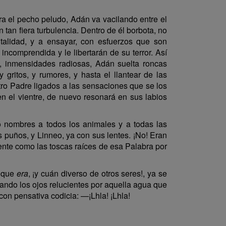
tra el pecho peludo, Adán va vacilando entre el
 tan fiera turbulencia. Dentro de él borbota, no
utalidad, y a ensayar, con esfuerzos que son
comprendida y le libertarán de su terror. Así
, inmensidades radiosas, Adán suelta roncas
gritos, y rumores, y hasta el llantear de las
tro Padre ligados a las sensaciones que se los
n el vientre, de nuevo resonará en sus labios
yó nombres a todos los animales y a todas las
s puños, y Linneo, ya con sus lentes. ¡No! Eran
ente como las toscas raíces de esa Palabra por
o que
era
, ¡y cuán diverso de otros seres!, ya se
ando los ojos relucientes por aquella agua que
con pensativa codicia: —¡Lhla! ¡Lhla!