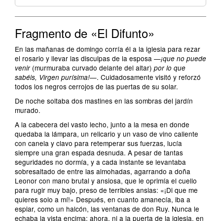
Fragmento de «El Difunto»
En las mañanas de domingo corría él a la iglesia para rezar
el rosario y llevar las disculpas de la esposa —
¡que no puede
(murmuraba curvado delante del altar)
venir
por lo que
—. Cuidadosamente visitó y reforzó
sabéis, Virgen purísima!
todos los negros cerrojos de las puertas de su solar.
De noche soltaba dos mastines en las sombras del jardín
murado.
A la cabecera del vasto lecho, junto a la mesa en donde
quedaba la lámpara, un relicario y un vaso de vino caliente
con canela y clavo para retemperar sus fuerzas, lucía
siempre una gran espada desnuda. A pesar de tantas
seguridades no dormía, y a cada instante se levantaba
sobresaltado de entre las almohadas, agarrando a doña
Leonor con mano brutal y ansiosa, que le oprimía el cuello
para rugir muy bajo, preso de terribles ansias: «¡Di que me
quieres solo a mí!» Después, en cuanto amanecía, iba a
espiar, como un halcón, las ventanas de don Ruy. Nunca le
echaba la vista encima; ahora, ni a la puerta de la iglesia, en