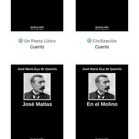
Un Poeta Lírico
Civilización
Cuento
Cuento