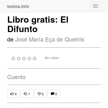
textos.info
Navega
Libro gratis: El
Difunto
de
José María Eça de Queirós
Sin votos
Cuento
0
1
0
0