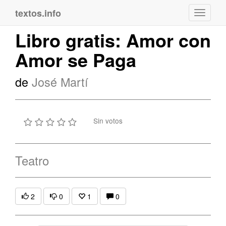
textos.info
Navega
Libro gratis: Amor con
Amor se Paga
de
José Martí
Sin votos
Teatro
2
0
1
0